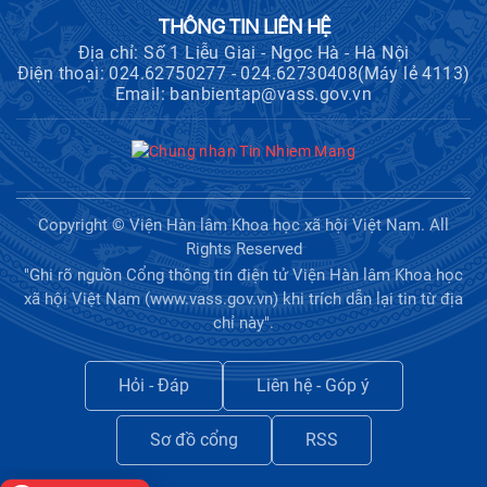
THÔNG TIN LIÊN HỆ
Địa chỉ: Số 1 Liễu Giai - Ngọc Hà - Hà Nội
Điện thoại: 024.62750277 - 024.62730408(Máy lẻ 4113)
Email: banbientap@vass.gov.vn
Copyright © Viện Hàn lâm Khoa học xã hội Việt Nam. All
Rights Reserved
"Ghi rõ nguồn Cổng thông tin điện tử Viện Hàn lâm Khoa học
xã hội Việt Nam (www.vass.gov.vn) khi trích dẫn lại tin từ địa
chỉ này".
Hỏi - Đáp
Liên hệ - Góp ý
Sơ đồ cổng
RSS