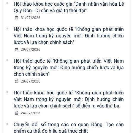
khích tại Cuộc thi chính luận bảo vệ
Hội thảo khoa học quốc gia "Danh nhân văn hóa Lê
nền tảng tư tưởng của Đảng năm
Quý Đôn - Di sản và giá trị thời đại"
2026
31/07/2026
Chi bộ Viện Sử học tổ chức Tọa đàm
Hội thảo khoa học quốc tế "Không gian phát triển
chuyên đề: Đẩy mạnh học tập, thực
Việt Nam trong kỷ nguyên mới: Định hướng chiến
hành tư tưởng, đạo đức, phương
lược và lựa chọn chính sách"
pháp, phong cách Hồ Chí Minh trong
29/07/2026
giai đoạn phát triển mới
Hội thảo quốc tế "Không gian phát triển Việt Nam
Đảng ủy Viện Hàn lâm Khoa học xã
trong kỷ nguyên mới: Định hướng chiến lược và lựa
hội Việt Nam sơ kết công tác 6 tháng
chọn chính sách”
đầu năm và triển khai nhiệm vụ
28/07/2026
trọng tâm 6 tháng cuối năm 2026
Hội thảo khoa học quốc tế “Không gian phát triển
Hội thảo khoa học quốc tế “Không
Việt Nam trong kỷ nguyên mới: Định hướng chiến
gian phát triển Việt Nam trong kỷ
lược và lựa chọn chính sách” sẽ diễn ra vào thứ ba,
nguyên mới: Định hướng chiến lược
24/07/2026
và lựa chọn chính sách” sẽ diễn ra
Chuyển đổi số trong các cơ quan Đảng: Tạo sản
vào thứ ba, ngày 28/7/2026
phẩm cụ thể, đo hiệu quả thực chất