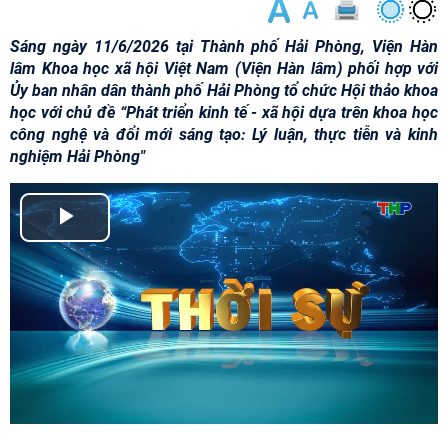
Sáng ngày 11/6/2026 tại Thành phố Hải Phòng, Viện Hàn
lâm Khoa học xã hội Việt Nam (Viện Hàn lâm) phối hợp với
Ủy ban nhân dân thành phố Hải Phòng tổ chức Hội thảo khoa
học với chủ đề “Phát triển kinh tế - xã hội dựa trên khoa học
công nghệ và đổi mới sáng tạo: Lý luận, thực tiễn và kinh
nghiệm Hải Phòng"
P
l
a
y
V
i