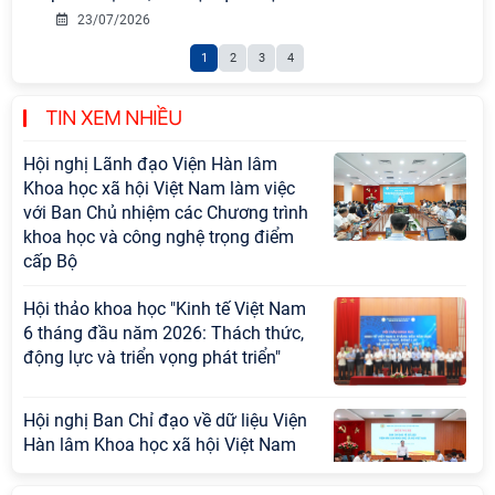
Tọa đàm Giao lưu chuyên đề về
23/07/2026
những kinh nghiệm quan trọng của
1
2
3
4
Đảng Cộng sản Trung Quốc và Đảng
Cộng sản Việt Nam trong lãnh đạo
sự nghiệp xây dựng chủ nghĩa xã hội
TIN XEM NHIỀU
Hội nghị Lãnh đạo Viện Hàn lâm
Khoa học xã hội Việt Nam làm việc
với Ban Chủ nhiệm các Chương trình
khoa học và công nghệ trọng điểm
cấp Bộ
Hội thảo khoa học "Kinh tế Việt Nam
6 tháng đầu năm 2026: Thách thức,
động lực và triển vọng phát triển"
Hội nghị Ban Chỉ đạo về dữ liệu Viện
Hàn lâm Khoa học xã hội Việt Nam