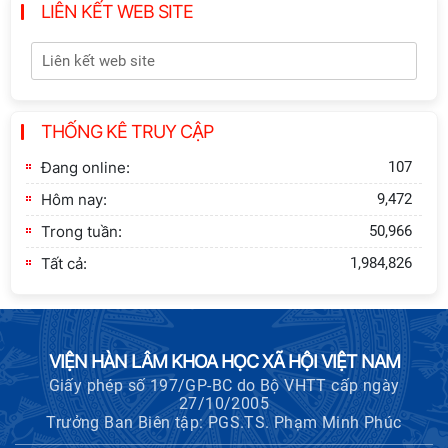
LIÊN KẾT WEB SITE
Hội thảo quốc tế "Không gian phát
triển Việt Nam trong kỷ nguyên mới:
Định hướng chiến lược và lựa chọn
chính sách”
THỐNG KÊ TRUY CẬP
Khai quật công trường khai thác đá
xây dựng Thành Nhà Hồ ở núi An
Đang online:
107
Tôn
Hôm nay:
9,472
Trong tuần:
50,966
Tất cả:
1,984,826
VIỆN HÀN LÂM KHOA HỌC XÃ HỘI VIỆT NAM
Giấy phép số 197/GP-BC do Bộ VHTT cấp ngày
27/10/2005
Trưởng Ban Biên tập: PGS.TS. Phạm Minh Phúc