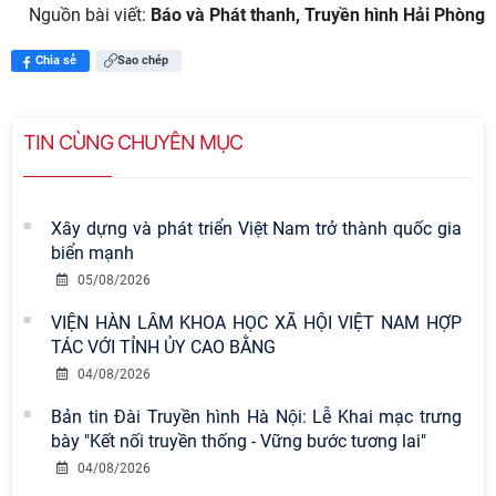
Nguồn bài viết:
Báo và Phát thanh, Truyền hình Hải Phòng
d
Chia sẻ
Sao chép
e
o
TIN CÙNG CHUYÊN MỤC
Xây dựng và phát triển Việt Nam trở thành quốc gia
biển mạnh
05/08/2026
VIỆN HÀN LÂM KHOA HỌC XÃ HỘI VIỆT NAM HỢP
TÁC VỚI TỈNH ỦY CAO BẰNG
04/08/2026
Bản tin Đài Truyền hình Hà Nội: Lễ Khai mạc trưng
bày "Kết nối truyền thống - Vững bước tương lai"
Viện Hàn lâm Khoa học xã hội Việt
04/08/2026
Nam có 02 tác phẩm đạt giải khuyến