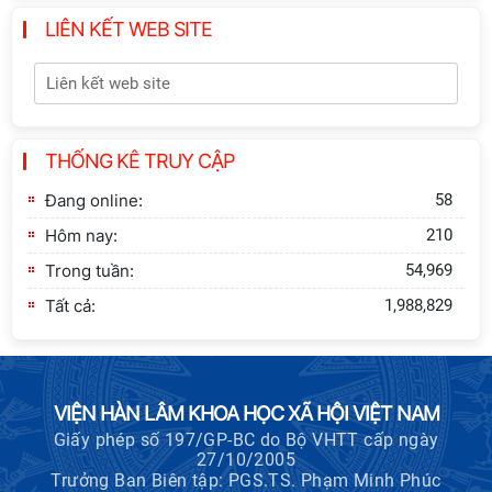
LIÊN KẾT WEB SITE
Khai quật công trường khai thác đá
xây dựng Thành Nhà Hồ ở núi An
Tôn
Thông báo bổ sung về việc tuyển
THỐNG KÊ TRUY CẬP
sinh đào tạo trình độ tiến sĩ đợt 1
năm 2026
Đang online:
58
Hôm nay:
210
Trong tuần:
54,969
Tất cả:
1,988,829
VIỆN HÀN LÂM KHOA HỌC XÃ HỘI VIỆT NAM
Giấy phép số 197/GP-BC do Bộ VHTT cấp ngày
27/10/2005
Trưởng Ban Biên tập: PGS.TS. Phạm Minh Phúc