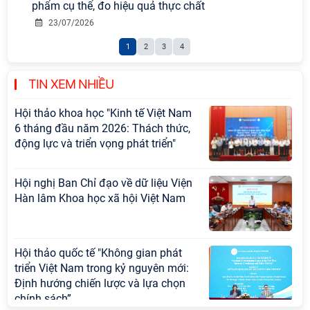
phẩm cụ thể, đo hiệu quả thực chất
Hội nghị Lãnh đạo Viện Hàn lâm
23/07/2026
Khoa học xã hội Việt Nam làm việc
1
2
3
4
với Ban Chủ nhiệm các Chương trình
khoa học và công nghệ trọng điểm
cấp Bộ
TIN XEM NHIỀU
Hội thảo khoa học "Kinh tế Việt Nam
6 tháng đầu năm 2026: Thách thức,
động lực và triển vọng phát triển"
Hội nghị Ban Chỉ đạo về dữ liệu Viện
Hàn lâm Khoa học xã hội Việt Nam
Hội thảo quốc tế "Không gian phát
triển Việt Nam trong kỷ nguyên mới:
Định hướng chiến lược và lựa chọn
chính sách”