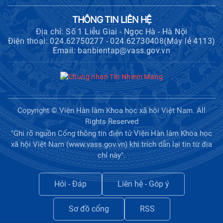
THÔNG TIN LIÊN HỆ
Địa chỉ: Số 1 Liễu Giai - Ngọc Hà - Hà Nội
Điện thoại: 024.62750277 - 024.62730408(Máy lẻ 4113)
Email: banbientap@vass.gov.vn
Copyright © Viện Hàn lâm Khoa học xã hội Việt Nam. All
Rights Reserved
"Ghi rõ nguồn Cổng thông tin điện tử Viện Hàn lâm Khoa học
xã hội Việt Nam (www.vass.gov.vn) khi trích dẫn lại tin từ địa
chỉ này".
Hỏi - Đáp
Liên hệ - Góp ý
Sơ đồ cổng
RSS