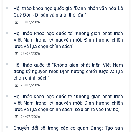
khích tại Cuộc thi chính luận bảo vệ
nền tảng tư tưởng của Đảng năm
Hội thảo khoa học quốc gia "Danh nhân văn hóa Lê
2026
Quý Đôn - Di sản và giá trị thời đại"
31/07/2026
Chi bộ Viện Sử học tổ chức Tọa đàm
chuyên đề: Đẩy mạnh học tập, thực
Hội thảo khoa học quốc tế "Không gian phát triển
hành tư tưởng, đạo đức, phương
Việt Nam trong kỷ nguyên mới: Định hướng chiến
pháp, phong cách Hồ Chí Minh trong
lược và lựa chọn chính sách"
giai đoạn phát triển mới
29/07/2026
Hội thảo khoa học quốc tế “Không
Hội thảo quốc tế "Không gian phát triển Việt Nam
gian phát triển Việt Nam trong kỷ
trong kỷ nguyên mới: Định hướng chiến lược và lựa
nguyên mới: Định hướng chiến lược
chọn chính sách”
và lựa chọn chính sách” sẽ diễn ra
28/07/2026
vào thứ ba, ngày 28/7/2026
Hội thảo khoa học quốc tế “Không gian phát triển
Tọa đàm Giao lưu chuyên đề về
Việt Nam trong kỷ nguyên mới: Định hướng chiến
những kinh nghiệm quan trọng của
lược và lựa chọn chính sách” sẽ diễn ra vào thứ ba,
Đảng Cộng sản Trung Quốc và Đảng
24/07/2026
Cộng sản Việt Nam trong lãnh đạo
Chuyển đổi số trong các cơ quan Đảng: Tạo sản
sự nghiệp xây dựng chủ nghĩa xã hội