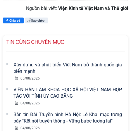
Nguồn bài viết:
Viện Kinh tế Việt Nam và Thế giới
Chia sẻ
Sao chép
TIN CÙNG CHUYÊN MỤC
Xây dựng và phát triển Việt Nam trở thành quốc gia
biển mạnh
05/08/2026
VIỆN HÀN LÂM KHOA HỌC XÃ HỘI VIỆT NAM HỢP
TÁC VỚI TỈNH ỦY CAO BẰNG
04/08/2026
Bản tin Đài Truyền hình Hà Nội: Lễ Khai mạc trưng
Viện Hàn lâm Khoa học xã hội Việt
bày "Kết nối truyền thống - Vững bước tương lai"
Nam có 02 tác phẩm đạt giải khuyến
04/08/2026