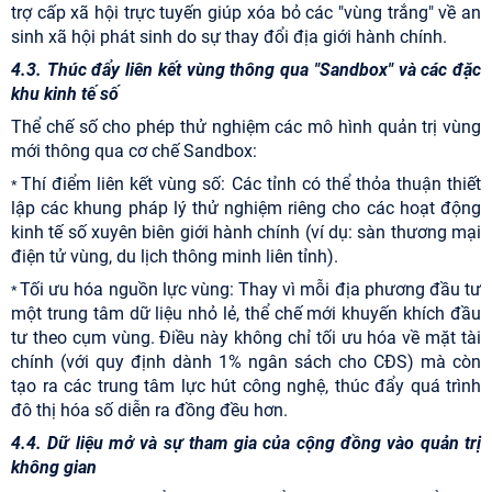
trợ cấp xã hội trực tuyến giúp xóa bỏ các "vùng trắng" về an
sinh xã hội phát sinh do sự thay đổi địa giới hành chính.
4.3. Thúc đẩy liên kết vùng thông qua "Sandbox" và các đặc
khu kinh tế số
Thể chế số cho phép thử nghiệm các mô hình quản trị vùng
mới thông qua cơ chế Sandbox:
Thí điểm liên kết vùng số: Các tỉnh có thể thỏa thuận thiết
*
lập các khung pháp lý thử nghiệm riêng cho các hoạt động
kinh tế số xuyên biên giới hành chính (ví dụ: sàn thương mại
điện tử vùng, du lịch thông minh liên tỉnh).
Tối ưu hóa nguồn lực vùng: Thay vì mỗi địa phương đầu tư
*
một trung tâm dữ liệu nhỏ lẻ, thể chế mới khuyến khích đầu
tư theo cụm vùng. Điều này không chỉ tối ưu hóa về mặt tài
chính (với quy định dành 1% ngân sách cho CĐS) mà còn
tạo ra các trung tâm lực hút công nghệ, thúc đẩy quá trình
đô thị hóa số diễn ra đồng đều hơn.
4.4. Dữ liệu mở và sự tham gia của cộng đồng vào quản trị
không gian