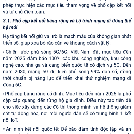
phép thực hiện các mục tiêu tham vọng về phổ cập kết nối
và tự chủ điện toán.
3.1. Phổ cập kết nối băng rộng và Lộ trình mạng di động thế
hệ mới
Hạ tầng kết nối giữ vai trò là mạch máu của không gian phát
triển số, giúp xóa bỏ rào cản về khoảng cách vật lý:
Chiến lược phủ sóng 5G/6G: Việt Nam đặt mục tiêu đến
*
năm 2025 đảm bảo 100% các khu công nghiệp, khu công
nghệ cao, nhà ga và cảng biển quốc tế có dịch vụ 5G. Đến
năm 2030, mạng 5G dự kiến phủ sóng 99% dân số, đồng
thời chuẩn bị năng lực để triển khai thử nghiệm mạng di
động 6G.
Phổ cập băng rộng cố định: Mục tiêu đến năm 2025 là phổ
*
cập cáp quang đến từng hộ gia đình. Điều này tạo tiền đề
cho việc xây dựng các đô thị thông minh và hệ thống giám
sát tự động hóa, nơi mỗi người dân sẽ có trung bình 1 kết
nối IoT.
An ninh kết nối quốc tế: Để bảo đảm tính độc lập và an
*