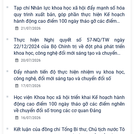
khích tại Cuộc thi chính luận bảo vệ
Tạp chí Nhân lực khoa học xã hội đẩy mạnh số hóa
nền tảng tư tưởng của Đảng năm
quy trình xuất bản, góp phần thực hiện Kế hoạch
2026
hành động cao điểm 100 ngày tháo gỡ các điểm
…
21/07/2026
Chi bộ Viện Sử học tổ chức Tọa đàm
chuyên đề: Đẩy mạnh học tập, thực
Thực hiện Nghị quyết số 57-NQ/TW ngày
hành tư tưởng, đạo đức, phương
22/12/2024 của Bộ Chính trị về đột phá phát triển
pháp, phong cách Hồ Chí Minh trong
khoa học, công nghệ đổi mới sáng tạo và chuyển
…
giai đoạn phát triển mới
20/07/2026
Hội thảo khoa học quốc tế “Không
Đẩy nhanh tiến độ thực hiện nhiệm vụ khoa học,
gian phát triển Việt Nam trong kỷ
công nghệ, đổi mới sáng tạo và chuyển đổi số
nguyên mới: Định hướng chiến lược
17/07/2026
và lựa chọn chính sách” sẽ diễn ra
Học viện Khoa học xã hội triển khai Kế hoạch hành
vào thứ ba, ngày 28/7/2026
động cao điểm 100 ngày tháo gỡ các điểm nghẽn
Tọa đàm Giao lưu chuyên đề về
về chuyển đổi số trong các cơ quan Đảng
những kinh nghiệm quan trọng của
16/07/2026
Đảng Cộng sản Trung Quốc và Đảng
Kết luận của đồng chí Tổng Bí thư, Chủ tịch nước Tô
Cộng sản Việt Nam trong lãnh đạo