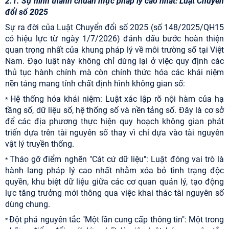
2.1. Sự hình thành chuẩn mực pháp lý cao nhất: Luật Chuyển
đổi số 2025
Sự ra đời của Luật Chuyển đổi số 2025 (số 148/2025/QH15
có hiệu lực từ ngày 1/7/2026) đánh dấu bước hoàn thiện
quan trọng nhất của khung pháp lý về môi trường số tại Việt
Nam. Đạo luật này không chỉ dừng lại ở việc quy định các
thủ tục hành chính mà còn chính thức hóa các khái niệm
nền tảng mang tính chất định hình không gian số:
Hệ thống hóa khái niệm: Luật xác lập rõ nội hàm của hạ
*
tầng số, dữ liệu số, hệ thống số và nền tảng số. Đây là cơ sở
để các địa phương thực hiện quy hoạch không gian phát
triển dựa trên tài nguyên số thay vì chỉ dựa vào tài nguyên
vật lý truyền thống.
Tháo gỡ điểm nghẽn "Cát cứ dữ liệu": Luật đóng vai trò là
*
hành lang pháp lý cao nhất nhằm xóa bỏ tình trạng độc
quyền, khu biệt dữ liệu giữa các cơ quan quản lý, tạo động
lực tăng trưởng mới thông qua việc khai thác tài nguyên số
dùng chung.
Đột phá nguyên tắc "Một lần cung cấp thông tin": Một trong
*