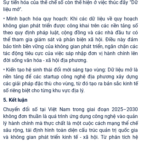
Sự tiến hóa của thể chế số còn thể hiện ở việc thúc đẩy "Dữ
liệu mở".
Minh bạch hóa quy hoạch: Khi các dữ liệu về quy hoạch
*
không gian phát triển được công khai trên các nền tảng số
theo quy định pháp luật, cộng đồng và các nhà đầu tư có
thể tham gia giám sát và phản biện xã hội. Điều này đảm
bảo tính bền vững của không gian phát triển, ngăn chặn các
tác động tiêu cực của việc sáp nhập đơn vị hành chính lên
đời sống văn hóa - xã hội địa phương.
Kiến tạo hệ sinh thái đổi mới sáng tạo vùng: Dữ liệu mở là
*
nền tảng để các startup công nghệ địa phương xây dựng
các giải pháp đặc thù cho vùng, từ đó tạo ra bản sắc kinh tế
số riêng biệt cho từng khu vực địa lý.
5. Kết luận
Chuyển đổi số tại Việt Nam trong giai đoạn 2025–2030
không đơn thuần là quá trình ứng dụng công nghệ vào quản
lý hành chính mà thực chất là một cuộc cách mạng thể chế
sâu rộng, tái định hình toàn diện cấu trúc quản trị quốc gia
và không gian phát triển kinh tế - xã hội. Từ phân tích hệ