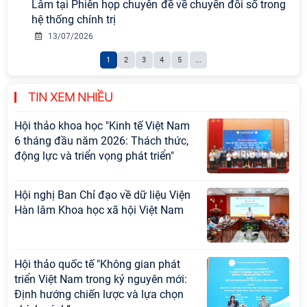
Lâm tại Phiên họp chuyên đề về chuyển đổi số trong
sự nghiệp xây dựng chủ nghĩa xã hội
hệ thống chính trị
Hội nghị Lãnh đạo Viện Hàn lâm
13/07/2026
Khoa học xã hội Việt Nam làm việc
1
2
3
4
5
...
với Ban Chủ nhiệm các Chương trình
khoa học và công nghệ trọng điểm
cấp Bộ
TIN XEM NHIỀU
Hội thảo khoa học "Kinh tế Việt Nam
6 tháng đầu năm 2026: Thách thức,
động lực và triển vọng phát triển"
Hội nghị Ban Chỉ đạo về dữ liệu Viện
Hàn lâm Khoa học xã hội Việt Nam
Hội thảo quốc tế "Không gian phát
triển Việt Nam trong kỷ nguyên mới:
Định hướng chiến lược và lựa chọn