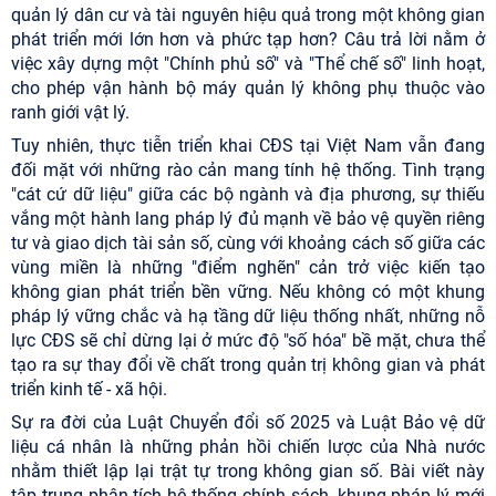
quản lý dân cư và tài nguyên hiệu quả trong một không gian
phát triển mới lớn hơn và phức tạp hơn? Câu trả lời nằm ở
việc xây dựng một "Chính phủ số" và "Thể chế số" linh hoạt,
cho phép vận hành bộ máy quản lý không phụ thuộc vào
ranh giới vật lý.
Tuy nhiên, thực tiễn triển khai CĐS tại Việt Nam vẫn đang
đối mặt với những rào cản mang tính hệ thống. Tình trạng
"cát cứ dữ liệu" giữa các bộ ngành và địa phương, sự thiếu
vắng một hành lang pháp lý đủ mạnh về bảo vệ quyền riêng
tư và giao dịch tài sản số, cùng với khoảng cách số giữa các
vùng miền là những "điểm nghẽn" cản trở việc kiến tạo
không gian phát triển bền vững. Nếu không có một khung
pháp lý vững chắc và hạ tầng dữ liệu thống nhất, những nỗ
lực CĐS sẽ chỉ dừng lại ở mức độ "số hóa" bề mặt, chưa thể
tạo ra sự thay đổi về chất trong quản trị không gian và phát
triển kinh tế - xã hội.
Sự ra đời của Luật Chuyển đổi số 2025 và Luật Bảo vệ dữ
liệu cá nhân là những phản hồi chiến lược của Nhà nước
nhằm thiết lập lại trật tự trong không gian số. Bài viết này
tập trung phân tích hệ thống chính sách, khung pháp lý mới