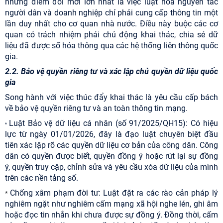
những điểm đổi mới lớn nhất là việc luật hóa nguyên tắc
người dân và doanh nghiệp chỉ phải cung cấp thông tin một
lần duy nhất cho cơ quan nhà nước. Điều này buộc các cơ
quan có trách nhiệm phải chủ động khai thác, chia sẻ dữ
liệu đã được số hóa thông qua các hệ thống liên thông quốc
gia.
2.2. Bảo vệ quyền riêng tư và xác lập chủ quyền dữ liệu quốc
gia
Song hành với việc thúc đẩy khai thác là yêu cầu cấp bách
về bảo vệ quyền riêng tư và an toàn thông tin mạng.
Luật Bảo vệ dữ liệu cá nhân (số 91/2025/QH15): Có hiệu
*
lực từ ngày 01/01/2026, đây là đạo luật chuyên biệt đầu
tiên xác lập rõ các quyền dữ liệu cơ bản của công dân. Công
dân có quyền được biết, quyền đồng ý hoặc rút lại sự đồng
ý, quyền truy cập, chỉnh sửa và yêu cầu xóa dữ liệu của mình
trên các nền tảng số.
Chống xâm phạm đời tư: Luật đặt ra các rào cản pháp lý
*
nghiêm ngặt như nghiêm cấm mạng xã hội nghe lén, ghi âm
hoặc đọc tin nhắn khi chưa được sự đồng ý. Đồng thời, cấm