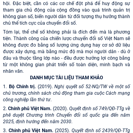
hội. Đặc biệt, cần có các cơ chế đột phá để huy động sự
tham gia chủ động của cộng đồng vào quá trình quản trị
không gian số, biến người dân từ đối tượng thụ hưởng thành
chủ thể tích cực của chuyển đổi số.
Tóm lại, thể chế số không phải là đích đến mà là phương
tiện. Thành công của chiến lược chuyển đổi số Việt Nam sẽ
không được đo bằng số lượng ứng dụng hay cơ sở dữ liệu
được xây dựng, mà bằng mức độ mà mọi người dân - dù ở
đâu và thuộc tầng lớp nào - đều được hưởng lợi công bằng
từ một không gian phát triển số toàn diện, minh bạch và
nhân văn.
DANH MỤC TÀI LIỆU THAM KHẢO
1.
Bộ Chính trị.
(2019).
Nghị quyết số 52-NQ/TW về một số
chủ trương, chính sách chủ động tham gia cuộc Cách mạng
công nghiệp lần thứ tư
.
2.
Chính phủ Việt Nam.
(2020).
Quyết định số 749/QĐ-TTg về
phê duyệt Chương trình Chuyển đổi số quốc gia đến năm
2025, định hướng đến năm 2030
.
3.
Chính phủ Việt Nam.
(2025).
Quyết định số 2439/QĐ-TTg