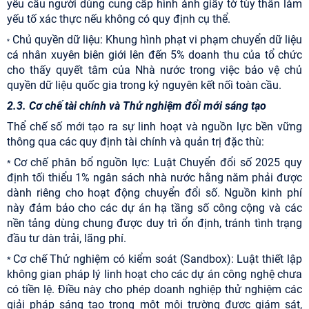
yêu cầu người dùng cung cấp hình ảnh giấy tờ tùy thân làm
yếu tố xác thực nếu không có quy định cụ thể.
Chủ quyền dữ liệu: Khung hình phạt vi phạm chuyển dữ liệu
*
cá nhân xuyên biên giới lên đến 5% doanh thu của tổ chức
cho thấy quyết tâm của Nhà nước trong việc bảo vệ chủ
quyền dữ liệu quốc gia trong kỷ nguyên kết nối toàn cầu.
2.3. Cơ chế tài chính và Thử nghiệm đổi mới sáng tạo
Thể chế số mới tạo ra sự linh hoạt và nguồn lực bền vững
thông qua các quy định tài chính và quản trị đặc thù:
Cơ chế phân bổ nguồn lực: Luật Chuyển đổi số 2025 quy
*
định tối thiểu 1% ngân sách nhà nước hằng năm phải được
dành riêng cho hoạt động chuyển đổi số. Nguồn kinh phí
này đảm bảo cho các dự án hạ tầng số công cộng và các
nền tảng dùng chung được duy trì ổn định, tránh tình trạng
đầu tư dàn trải, lãng phí.
Cơ chế Thử nghiệm có kiểm soát (Sandbox): Luật thiết lập
*
không gian pháp lý linh hoạt cho các dự án công nghệ chưa
có tiền lệ. Điều này cho phép doanh nghiệp thử nghiệm các
giải pháp sáng tạo trong một môi trường được giám sát,