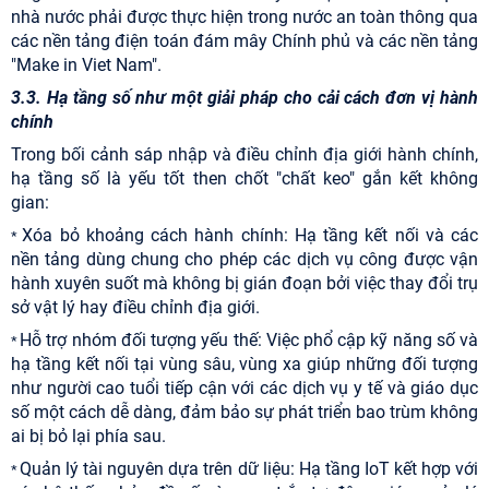
nhà nước phải được thực hiện trong nước an toàn thông qua
các nền tảng điện toán đám mây Chính phủ và các nền tảng
"Make in Viet Nam".
3.3. Hạ tầng số như một giải pháp cho cải cách đơn vị hành
chính
Trong bối cảnh sáp nhập và điều chỉnh địa giới hành chính,
hạ tầng số là yếu tốt then chốt "chất keo" gắn kết không
gian:
Xóa bỏ khoảng cách hành chính: Hạ tầng kết nối và các
*
nền tảng dùng chung cho phép các dịch vụ công được vận
hành xuyên suốt mà không bị gián đoạn bởi việc thay đổi trụ
sở vật lý hay điều chỉnh địa giới.
Hỗ trợ nhóm đối tượng yếu thế: Việc phổ cập kỹ năng số và
*
hạ tầng kết nối tại vùng sâu, vùng xa giúp những đối tượng
như người cao tuổi tiếp cận với các dịch vụ y tế và giáo dục
số một cách dễ dàng, đảm bảo sự phát triển bao trùm không
ai bị bỏ lại phía sau.
Quản lý tài nguyên dựa trên dữ liệu: Hạ tầng IoT kết hợp với
*