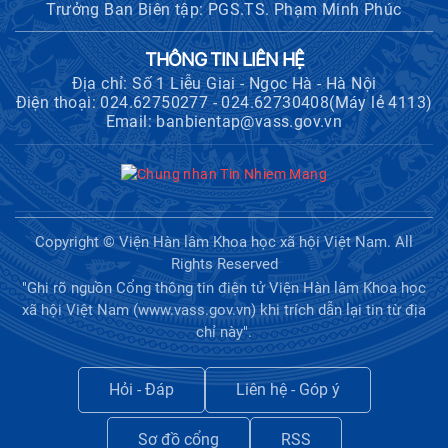
Trưởng Ban Biên tập: PGS.TS. Phạm Minh Phúc
THÔNG TIN LIÊN HỆ
Địa chỉ: Số 1 Liễu Giai - Ngọc Hà - Hà Nội
Điện thoại: 024.62750277 - 024.62730408(Máy lẻ 4113)
Email: banbientap@vass.gov.vn
Copyright © Viện Hàn lâm Khoa học xã hội Việt Nam. All
Rights Reserved
"Ghi rõ nguồn Cổng thông tin điện tử Viện Hàn lâm Khoa học
xã hội Việt Nam (www.vass.gov.vn) khi trích dẫn lại tin từ địa
chỉ này".
Hỏi - Đáp
Liên hệ - Góp ý
Sơ đồ cổng
RSS