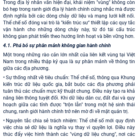
Trong địa lý nhân văn hiện đại, khái niệm "vùng" không còn
bó hẹp trong ranh giới địa lý hành chính cứng nhắc mà được
định nghĩa bởi các dòng chảy dữ liệu và mạng lưới kết nối.
Thể chế số đóng vai trò là "kiến trúc sư" thiết lập các quy tắc
vận hành cho những dòng chảy này, từ đó tái cấu trúc
không gian phát triển theo hướng linh hoạt và bền vững hơn.
4.1. Phá bỏ sự phân mảnh không gian hành chính
Một trong những rào cản lớn nhất của liên kết vùng tại Việt
Nam trong nhiều thập kỷ qua là sự phân mảnh về thông tin
giữa các địa phương.
Sự thống nhất về tiêu chuẩn: Thể chế số, thông qua Khung
*
kiến trúc dữ liệu quốc gia, bắt buộc các địa phương phải
tuân thủ các chuẩn mực kỹ thuật chung. Điều này tạo ra khả
năng liên thông tuyệt đối. Khi dữ liệu dân cư, đất đai và quy
hoạch giữa các tỉnh được "trộn lẫn" trong một hệ sinh thái
chung, ranh giới hành chính trở nên mờ đi về mặt quản trị.
Nguyên tắc chia sẻ trách nhiệm: Thể chế số mới quy định
*
việc chia sẻ dữ liệu là nghĩa vụ thay vì quyền lợi. Điều này
thúc đẩy việc hình thành các "vùng dữ liệu chung", nơi các