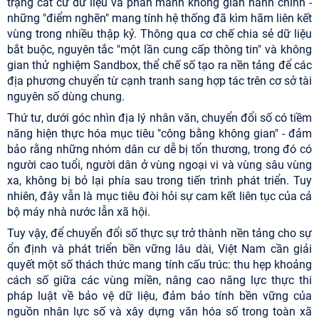
trạng cát cứ dữ liệu và phân mảnh không gian hành chính -
những "điểm nghẽn" mang tính hệ thống đã kìm hãm liên kết
vùng trong nhiều thập kỷ. Thông qua cơ chế chia sẻ dữ liệu
bắt buộc, nguyên tắc "một lần cung cấp thông tin" và không
gian thử nghiệm Sandbox, thể chế số tạo ra nền tảng để các
địa phương chuyển từ cạnh tranh sang hợp tác trên cơ sở tài
nguyên số dùng chung.
Thứ tư, dưới góc nhìn địa lý nhân văn, chuyển đổi số có tiềm
năng hiện thực hóa mục tiêu "công bằng không gian" - đảm
bảo rằng những nhóm dân cư dễ bị tổn thương, trong đó có
người cao tuổi, người dân ở vùng ngoại vi và vùng sâu vùng
xa, không bị bỏ lại phía sau trong tiến trình phát triển. Tuy
nhiên, đây vẫn là mục tiêu đòi hỏi sự cam kết liên tục của cả
bộ máy nhà nước lẫn xã hội.
Tuy vậy, để chuyển đổi số thực sự trở thành nền tảng cho sự
ổn định và phát triển bền vững lâu dài, Việt Nam cần giải
quyết một số thách thức mang tính cấu trúc: thu hẹp khoảng
cách số giữa các vùng miền, nâng cao năng lực thực thi
pháp luật về bảo vệ dữ liệu, đảm bảo tính bền vững của
nguồn nhân lực số và xây dựng văn hóa số trong toàn xã