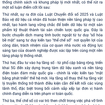
thống chính sách và khung pháp lý mới nhất, có thể rút ra
một số luận điểm cốt lõi sau:
Thứ nhất, sự ra đời của Luật Chuyển đổi số 2025 và Luật
Bảo vệ dữ liệu cá nhân đã hoàn thiện nền tảng pháp lý cao
nhất, tạo hành lang vững chắc để biến dữ liệu từ một sản
phẩm kỹ thuật thành tài sản chiến lược quốc gia. Đây là
bước chuyển dịch mang tính bước ngoặt từ tư duy "số hóa
bề mặt" sang tư duy kiến tạo "thể chế số" nơi quyền lợi của
công dân, trách nhiệm của cơ quan nhà nước và động lực
sáng tạo của doanh nghiệp được xác lập trên cùng một nền
tảng pháp lý thống nhất.
Thứ hai, đầu tư vào hạ tầng số - từ phổ cập băng rộng, triển
khai 5G đến xây dựng trung tâm dữ liệu xanh và nền tảng
điện toán đám mây quốc gia - chính là việc kiến tạo "mặt
bằng phát triển" thế hệ mới. Hạ tầng số thay thế hạ tầng vật
lý truyền thống trở thành điều kiện cần để kết nối các vùng
lãnh thổ, đặc biệt trong bối cảnh sắp xếp lại đơn vị hành
chính đang diễn ra trên phạm vi toàn quốc.
Thứ ba, thể chế số có vai trò then chốt trong việc phá vỡ tình