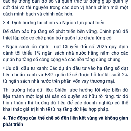
các hệ thống bản đồ số và quan trắc tự động giúp quản lý
đất đai và tài nguyên trong các đơn vị hành chính mới một
cách minh bạch và chính xác hơn.
3.4. Định hướng tài chính và Nguồn lực phát triển
Để đảm bảo hạ tầng số phát triển bền vững, Chính phủ đã
thiết lập các cơ chế phân bổ nguồn lực chưa từng có:
Ngân sách ổn định: Luật Chuyển đổi số 2025 quy định
*
dành tối thiểu 1% ngân sách nhà nước hằng năm cho các
dự án hạ tầng số công cộng và các nền tảng dùng chung.
Ưu đãi đầu tư xanh: Các dự án đầu tư vào hạ tầng số đạt
*
tiêu chuẩn xanh và ESG quốc tế sẽ được hỗ trợ lãi suất 2%
từ ngân sách nhà nước trên phần vốn vay thương mại.
Thị trường hóa dữ liệu: Chiến lược hướng tới việc biến dữ
liệu thành một loại tài sản có quyền sở hữu rõ ràng, từ đó
hình thành thị trường dữ liệu để các doanh nghiệp có thể
khai thác giá trị kinh tế từ hạ tầng dữ liệu hợp pháp.
4. Tác động của thể chế số đến liên kết vùng và không gian
phát triển