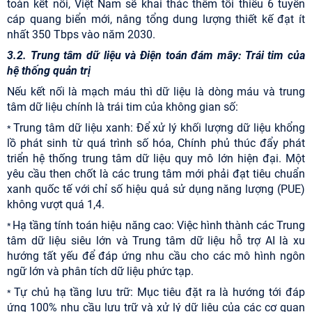
toàn kết nối, Việt Nam sẽ khai thác thêm tối thiểu 6 tuyến
cáp quang biển mới, nâng tổng dung lượng thiết kế đạt ít
nhất 350 Tbps vào năm 2030.
3.2. Trung tâm dữ liệu và Điện toán đám mây: Trái tim của
hệ thống quản trị
Nếu kết nối là mạch máu thì dữ liệu là dòng máu và trung
tâm dữ liệu chính là trái tim của không gian số:
Trung tâm dữ liệu xanh: Để xử lý khối lượng dữ liệu khổng
*
lồ phát sinh từ quá trình số hóa, Chính phủ thúc đẩy phát
triển hệ thống trung tâm dữ liệu quy mô lớn hiện đại. Một
yêu cầu then chốt là các trung tâm mới phải đạt tiêu chuẩn
xanh quốc tế với chỉ số hiệu quả sử dụng năng lượng (PUE)
không vượt quá 1,4.
Hạ tầng tính toán hiệu năng cao: Việc hình thành các Trung
*
tâm dữ liệu siêu lớn và Trung tâm dữ liệu hỗ trợ AI là xu
hướng tất yếu để đáp ứng nhu cầu cho các mô hình ngôn
ngữ lớn và phân tích dữ liệu phức tạp.
Tự chủ hạ tầng lưu trữ: Mục tiêu đặt ra là hướng tới đáp
*
ứng 100% nhu cầu lưu trữ và xử lý dữ liệu của các cơ quan