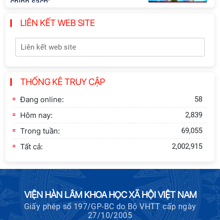
chính sách”
LIÊN KẾT WEB SITE
Khai quật công trường khai thác đá
xây dựng Thành Nhà Hồ ở núi An
Tôn
Thông báo bổ sung về việc tuyển
THỐNG KÊ TRUY CẬP
sinh đào tạo trình độ tiến sĩ đợt 1
năm 2026
Đang online:
58
Hôm nay:
2,839
Trong tuần:
69,055
Tất cả:
2,002,915
VIỆN HÀN LÂM KHOA HỌC XÃ HỘI VIỆT NAM
Giấy phép số 197/GP-BC do Bộ VHTT cấp ngày
27/10/2005