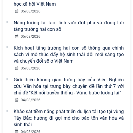
học xã hội Việt Nam
05/08/2026
Năng lượng tái tạo: lĩnh vực đột phá và động lực
tăng trưởng hai con số
05/08/2026
Kích hoạt tăng trưởng hai con số thông qua chính
sách vi mô thúc đẩy hệ sinh thái đổi mới sáng tạo
và chuyển đổi số ở Việt Nam
05/08/2026
Giới thiệu không gian trưng bày của Viện Nghiên
Viện Hàn lâm Khoa học xã hội Việt
cứu Văn hóa tại trưng bày chuyên đề lần thứ 7 với
Nam có 02 tác phẩm đạt giải khuyến
chủ đề "Kết nối truyền thống - Vững bước tương lai"
khích tại Cuộc thi chính luận bảo vệ
nền tảng tư tưởng của Đảng năm
04/08/2026
2026
Khảo sát tiềm năng phát triển du lịch tái tạo tại vùng
Tây Bắc: hướng đi gợi mở cho bảo tồn văn hóa và
Chi bộ Viện Sử học tổ chức Tọa đàm
sinh thái
chuyên đề: Đẩy mạnh học tập, thực
hành tư tưởng, đạo đức, phương
04/08/2026