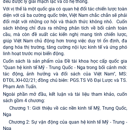
đều được lý giải mạch lạc và có hệ thống.
Với vị thế là một quốc gia có quan hệ đối tác chiến lược toàn
diện với cả ba cường quốc trên, Việt Nam chắc chắn sẽ phải
đối mặt với những cơ hội và thách thức không nhỏ.
Cuốn
sách không chỉ đưa ra những phân tích về bối cảnh toàn
cầu, mà còn đề xuất các kiến nghị mang tính chiến lược,
giúp Việt Nam chủ động hơn trong việc duy trì ổn định, đa
dạng hóa thị trường, tăng cường nội lực kinh tế và ứng phó
linh hoạt trước mọi biến động.
Cuốn sách là sản phẩm của Đề tài khoa học cấp quốc gia
"Quan hệ kinh tế Mỹ - Trung Quốc - Nga trong bối cảnh mới:
tác động, ảnh hưởng và đối sách của Việt Nam", MS:
ĐTĐL.XH-02/21; đồng chủ biên: PGS.TS Võ Đại Lược và TS.
Phạm Anh Tuấn.
Ngoài phần mở đầu, kết luận và tài liệu tham khảo, cuốn
sách gồm 4 chương:
Chương 1: Giới thiệu về các nền kinh tế Mỹ, Trung Quốc,
Nga
Chương 2: Sự vận động của quan hệ kinh tế Mỹ - Trung -
Nga