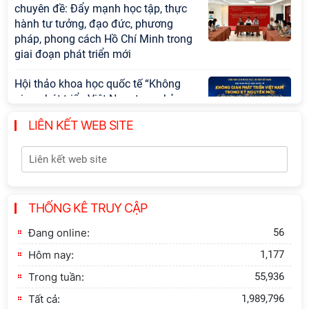
Hội thảo khoa học "Kinh tế Việt Nam
6 tháng đầu năm 2026: Thách thức,
động lực và triển vọng phát triển"
Hội nghị Ban Chỉ đạo về dữ liệu Viện
Hàn lâm Khoa học xã hội Việt Nam
LIÊN KẾT WEB SITE
Hội thảo quốc tế "Không gian phát
triển Việt Nam trong kỷ nguyên mới:
Định hướng chiến lược và lựa chọn
chính sách”
THỐNG KÊ TRUY CẬP
Đang online:
56
Khai quật công trường khai thác đá
xây dựng Thành Nhà Hồ ở núi An
Hôm nay:
1,177
Tôn
Trong tuần:
55,936
Tất cả:
1,989,796
Thông báo bổ sung về việc tuyển