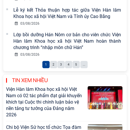
pháp, phong cách Hồ Chí Minh trong
Lễ ký kết Thỏa thuận hợp tác giữa Viện Hàn lâm
giai đoạn phát triển mới
Khoa học xã hội Việt Nam và Tỉnh ủy Cao Bằng
03/08/2026
Hội thảo khoa học quốc tế “Không
gian phát triển Việt Nam trong kỷ
Lớp bồi dưỡng Hán Nôm cơ bản cho viên chức Viện
nguyên mới: Định hướng chiến lược
Hàn lâm Khoa học xã hội Việt Nam hoàn thành
và lựa chọn chính sách” sẽ diễn ra
chương trình “nhập môn chữ Hán”
vào thứ ba, ngày 28/7/2026
03/08/2026
Tọa đàm Giao lưu chuyên đề về
1
2
3
4
5
...
những kinh nghiệm quan trọng của
Đảng Cộng sản Trung Quốc và Đảng
TIN XEM NHIỀU
Cộng sản Việt Nam trong lãnh đạo
sự nghiệp xây dựng chủ nghĩa xã hội
Hội nghị Lãnh đạo Viện Hàn lâm
Khoa học xã hội Việt Nam làm việc
với Ban Chủ nhiệm các Chương trình
khoa học và công nghệ trọng điểm
cấp Bộ