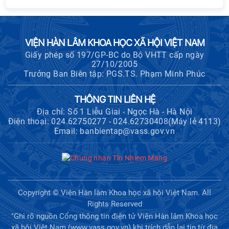
sinh đào tạo trình độ tiến sĩ đợt 1
năm 2026
VIỆN HÀN LÂM KHOA HỌC XÃ HỘI VIỆT NAM
Giấy phép số 197/GP-BC do Bộ VHTT cấp ngày
27/10/2005
Trưởng Ban Biên tập: PGS.TS. Phạm Minh Phúc
THÔNG TIN LIÊN HỆ
Địa chỉ: Số 1 Liễu Giai - Ngọc Hà - Hà Nội
Điện thoại: 024.62750277 - 024.62730408(Máy lẻ 4113)
Email: banbientap@vass.gov.vn
Copyright © Viện Hàn lâm Khoa học xã hội Việt Nam. All
Rights Reserved
"Ghi rõ nguồn Cổng thông tin điện tử Viện Hàn lâm Khoa học
xã hội Việt Nam (www.vass.gov.vn) khi trích dẫn lại tin từ địa