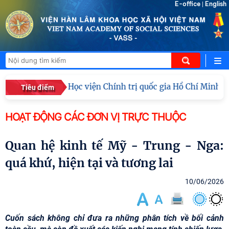
E-office
English
|
Đoàn công tác Học viện Chính trị quốc gia Hồ Chí Minh v
Tiêu điểm
HOẠT ĐỘNG CÁC ĐƠN VỊ TRỰC THUỘC
Quan hệ kinh tế Mỹ - Trung - Nga:
quá khứ, hiện tại và tương lai
10/06/2026
Cuốn sách không chỉ đưa ra những phân tích về bối cảnh