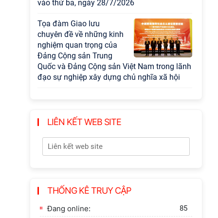
vào thứ ba, ngày 28/7/2026
Tọa đàm Giao lưu
chuyên đề về những kinh
nghiệm quan trọng của
Đảng Cộng sản Trung
Quốc và Đảng Cộng sản Việt Nam trong lãnh
đạo sự nghiệp xây dựng chủ nghĩa xã hội
Hội nghị Lãnh đạo Viện
Hàn lâm Khoa học xã hội
Việt Nam làm việc với
LIÊN KẾT WEB SITE
Ban Chủ nhiệm các
Chương trình khoa học và công nghệ trọng
điểm cấp Bộ
Hội thảo khoa học "Kinh
tế Việt Nam 6 tháng đầu
THỐNG KÊ TRUY CẬP
năm 2026: Thách thức,
động lực và triển vọng
Đang online:
85
phát triển"