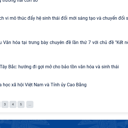
g trưởng hai con số
ch vi mô thúc đẩy hệ sinh thái đổi mới sáng tạo và chuyển đổi 
u Văn hóa tại trưng bày chuyên đề lần thứ 7 với chủ đề "Kết n
g Tây Bắc: hướng đi gợi mở cho bảo tồn văn hóa và sinh thái
a học xã hội Việt Nam và Tỉnh ủy Cao Bằng
3
4
5
...