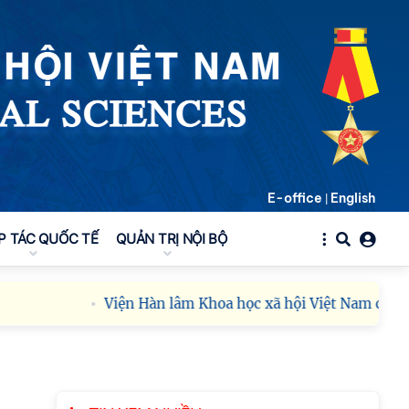
E-office
English
|
P TÁC QUỐC TẾ
QUẢN TRỊ NỘI BỘ
Viện Hàn lâm Khoa học xã hội Việt Nam công bố c