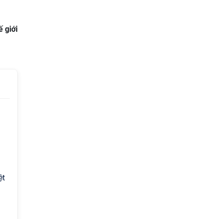
 giới
ệt