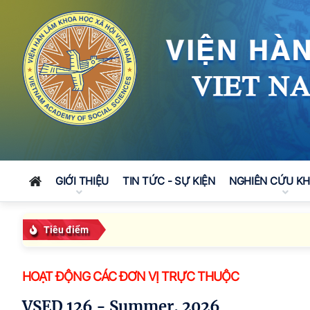
GIỚI THIỆU
TIN TỨC - SỰ KIỆN
NGHIÊN CỨU K
Tiêu điểm
HOẠT ĐỘNG CÁC ĐƠN VỊ TRỰC THUỘC
VSED 126 - Summer, 2026