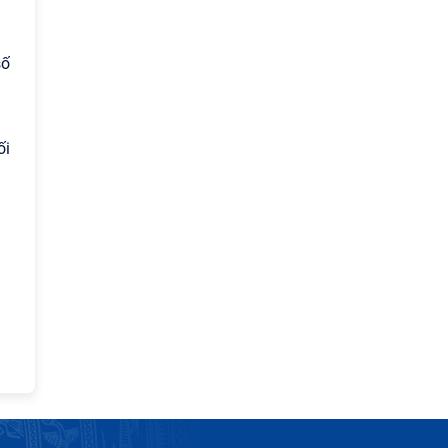
số
ối