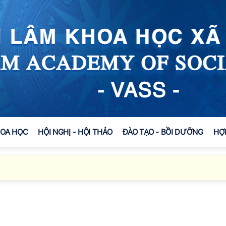
HOA HỌC
HỘI NGHỊ - HỘI THẢO
ĐÀO TẠO - BỒI DƯỠNG
HỢ