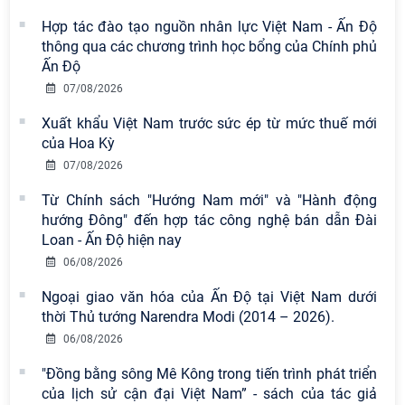
Hợp tác đào tạo nguồn nhân lực Việt Nam - Ấn Độ
thông qua các chương trình học bổng của Chính phủ
Ấn Độ
07/08/2026
Xuất khẩu Việt Nam trước sức ép từ mức thuế mới
của Hoa Kỳ
07/08/2026
Viện Hàn lâm Khoa học xã hội Việt
Từ Chính sách "Hướng Nam mới" và "Hành động
Nam có 02 tác phẩm đạt giải khuyến
hướng Đông" đến hợp tác công nghệ bán dẫn Đài
khích tại Cuộc thi chính luận bảo vệ
Loan - Ấn Độ hiện nay
nền tảng tư tưởng của Đảng năm
06/08/2026
2026
Ngoại giao văn hóa của Ấn Độ tại Việt Nam dưới
thời Thủ tướng Narendra Modi (2014 – 2026).
Viện Hàn lâm Khoa học xã hội Việt
Nam công bố các quyết định về
06/08/2026
công tác cán bộ
"Đồng bằng sông Mê Kông trong tiến trình phát triển
của lịch sử cận đại Việt Nam” - sách của tác giả