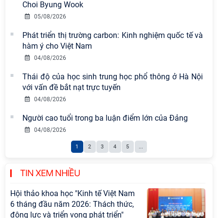
Chi bộ Viện Sử học tổ chức Tọa đàm
Choi Byung Wook
chuyên đề: Đẩy mạnh học tập, thực
05/08/2026
hành tư tưởng, đạo đức, phương
pháp, phong cách Hồ Chí Minh trong
Phát triển thị trường carbon: Kinh nghiệm quốc tế và
giai đoạn phát triển mới
hàm ý cho Việt Nam
04/08/2026
Hội thảo khoa học quốc tế “Không
gian phát triển Việt Nam trong kỷ
Thái độ của học sinh trung học phổ thông ở Hà Nội
nguyên mới: Định hướng chiến lược
với vấn đề bắt nạt trực tuyến
và lựa chọn chính sách” sẽ diễn ra
04/08/2026
vào thứ ba, ngày 28/7/2026
Người cao tuổi trong ba luận điểm lớn của Đảng
Hội nghị Lãnh đạo Viện Hàn lâm
04/08/2026
Khoa học xã hội Việt Nam làm việc
1
2
3
4
5
...
với Ban Chủ nhiệm các Chương trình
khoa học và công nghệ trọng điểm
cấp Bộ
TIN XEM NHIỀU
Hội thảo khoa học "Kinh tế Việt Nam
6 tháng đầu năm 2026: Thách thức,
động lực và triển vọng phát triển"