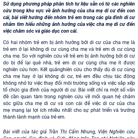
Sử dụng phương pháp phân tích tư liệu sẵn có từ các nghiên
cứu trong khu vực về ảnh hưởng của cha mẹ di cư đến con
cái, bài viết hướng đến nhóm trẻ em trong các gia đình di cư
nhằm tìm hiểu những ảnh hưởng của việc cha mẹ di cư đến
việc chăm sóc và giáo dục con cái.
Có hai nhóm tr
ẻ
em b
ị ảnh hưở
ng b
ởi di cư củ
a cha m
ẹ
là
tr
ẻ
em
ở
l
ại không di cư cùng cha mẹ
và tr
ẻ em di cư cùng
cha mẹ
. So v
ớ
i nghiên c
ứ
u v
ề
tr
ẻ
em b
ị ảnh hưở
ng b
ởi di cư
do bị để
l
ạ
i quê nhà, tr
ẻ em di cư cùng cha mẹ
ít
đượ
c
nghiên c
ứu hơn. Kế
t qu
ả
nghiên c
ứ
u cho th
ấy dù di cư cùng
cha mẹ
hay
ở
l
ạ
i
không di cư, trẻ em đề
u ch
ịu tác độ
ng
không nh
ỏ
t
ừ
vi
ệc thay đổi môi trườ
ng s
ố
ng và vi
ệ
c s
ắ
p x
ế
p
t
ổ
ch
ức gia đình của người di cư. Bài viế
t ch
ỉ
ra m
ộ
t s
ố
v
ấn
đề
c
ầ
n quan tâm trong nghiên c
ứ
u v
ề
m
ố
i quan h
ệ chăm
sóc giữ
a cha m
ẹ di cư và con cái để
vi
ệ
c di
cư củ
a cha
m
ẹ
mang l
ạ
i l
ợ
i ích nhi
ề
u nh
ấ
t cho s
ự
phát tri
ển và trưở
ng
thành lành m
ạ
nh c
ủ
a tr
ẻ
em.
Bài viết của tác giả Trần Thị Cẩm Nhung, Viện Nghiên cứu