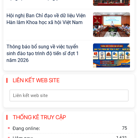
Hội nghị Ban Chỉ đạo về dữ liệu Viện
Hàn lâm Khoa học xã hội Việt Nam
Thông báo bổ sung về việc tuyển
sinh đào tạo trình độ tiến sĩ đợt 1
năm 2026
Hội thảo quốc tế "Không gian phát
LIÊN KẾT WEB SITE
triển Việt Nam trong kỷ nguyên mới:
Định hướng chiến lược và lựa chọn
chính sách”
Khai quật công trường khai thác đá
THỐNG KÊ TRUY CẬP
xây dựng Thành Nhà Hồ ở núi An
Tôn
Đang online:
75