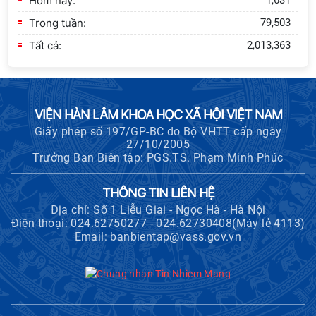
Hôm nay:
1,631
Trong tuần:
79,503
Tất cả:
2,013,363
VIỆN HÀN LÂM KHOA HỌC XÃ HỘI VIỆT NAM
Giấy phép số 197/GP-BC do Bộ VHTT cấp ngày
27/10/2005
Trưởng Ban Biên tập: PGS.TS. Phạm Minh Phúc
THÔNG TIN LIÊN HỆ
Địa chỉ: Số 1 Liễu Giai - Ngọc Hà - Hà Nội
Điện thoại: 024.62750277 - 024.62730408(Máy lẻ 4113)
Email: banbientap@vass.gov.vn