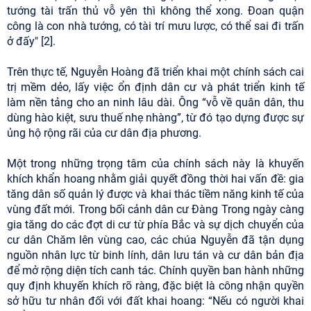
tướng tài trấn thủ vỗ yên thì không thể xong. Đoan quận
công là con nhà tướng, có tài trí mưu lược, có thể sai đi trấn
ở đấy" [2].
Trên thực tế, Nguyễn Hoàng đã triển khai một chính sách cai
trị mềm dẻo, lấy việc ổn định dân cư và phát triển kinh tế
làm nền tảng cho an ninh lâu dài. Ông “vỗ về quân dân, thu
dùng hào kiệt, sưu thuế nhẹ nhàng”, từ đó tạo dựng được sự
ủng hộ rộng rãi của cư dân địa phương.
Một trong những trọng tâm của chính sách này là khuyến
khích khẩn hoang nhằm giải quyết đồng thời hai vấn đề: gia
tăng dân số quản lý được và khai thác tiềm năng kinh tế của
vùng đất mới. Trong bối cảnh dân cư Đàng Trong ngày càng
gia tăng do các đợt di cư từ phía Bắc và sự dịch chuyển của
cư dân Chăm lên vùng cao, các chúa Nguyễn đã tận dụng
nguồn nhân lực từ binh lính, dân lưu tán và cư dân bản địa
để mở rộng diện tích canh tác. Chính quyền ban hành những
quy định khuyến khích rõ ràng, đặc biệt là công nhận quyền
sở hữu tư nhân đối với đất khai hoang: “Nếu có người khai