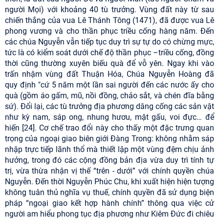
người Mọi) với khoảng 40 tù trưởng. Vùng đất này từ sau
chiến thắng của vua Lê Thánh Tông (1471), đã được vua Lê
phong vương và cho thần phục triều cống hàng năm. Đến
các chúa Nguyễn vẫn tiếp tục duy trì sự tự do có chừng mực,
tức là có kiểm soát dưới chế độ thần phục –triều cống, đồng
thời cũng thường xuyên biếu quà để vỗ yên. Ngay khi vào
trấn nhậm vùng đất Thuận Hóa, Chúa Nguyễn Hoàng đã
quy định "cứ 5 năm một lần sai người đến các nước ấy cho
quà (gồm áo gấm, mũ, nồi đồng, chảo sắt, và chén đĩa bằng
sứ). Đổi lại, các tù trưởng địa phương dâng cống các sản vật
như kỳ nam, sáp ong, nhung hươu, mật gấu, voi đực… để
hiến [24]. Cơ chế trao đổi này cho thấy một đặc trưng quan
trọng của ngoại giao biên giới Đàng Trong: không nhằm sáp
nhập trực tiếp lãnh thổ mà thiết lập một vùng đệm chịu ảnh
hưởng, trong đó các cộng đồng bản địa vừa duy trì tính tự
trị, vừa thừa nhận vị thế “trên - dưới” với chính quyền chúa
Nguyễn. Đến thời Nguyễn Phúc Chu, khi xuất hiện hiện tượng
không tuân thủ nghĩa vụ thuế, chính quyền đã sử dụng biện
pháp “ngoại giao kết hợp hành chính” thông qua việc cử
người am hiểu phong tục địa phương như Kiêm Đức đi chiêu