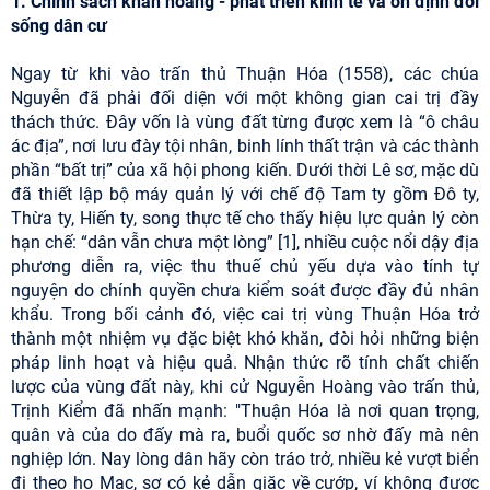
1. Chính sách khẩn hoang - phát triển kinh tế và ổn định đời
sống dân cư
Ngay từ khi vào trấn thủ Thuận Hóa (1558), các chúa
Nguyễn đã phải đối diện với một không gian cai trị đầy
thách thức. Đây vốn là vùng đất từng được xem là “ô châu
ác địa”, nơi lưu đày tội nhân, binh lính thất trận và các thành
phần “bất trị” của xã hội phong kiến. Dưới thời Lê sơ, mặc dù
đã thiết lập bộ máy quản lý với chế độ Tam ty gồm Đô ty,
Thừa ty, Hiến ty, song thực tế cho thấy hiệu lực quản lý còn
hạn chế: “dân vẫn chưa một lòng” [1], nhiều cuộc nổi dậy địa
phương diễn ra, việc thu thuế chủ yếu dựa vào tính tự
nguyện do chính quyền chưa kiểm soát được đầy đủ nhân
khẩu. Trong bối cảnh đó, việc cai trị vùng Thuận Hóa trở
thành một nhiệm vụ đặc biệt khó khăn, đòi hỏi những biện
pháp linh hoạt và hiệu quả. Nhận thức rõ tính chất chiến
lược của vùng đất này, khi cử Nguyễn Hoàng vào trấn thủ,
Trịnh Kiểm đã nhấn mạnh: "Thuận Hóa là nơi quan trọng,
quân và của do đấy mà ra, buổi quốc sơ nhờ đấy mà nên
nghiệp lớn. Nay lòng dân hãy còn tráo trở, nhiều kẻ vượt biển
đi theo họ Mạc, sợ có kẻ dẫn giặc về cướp, ví không được