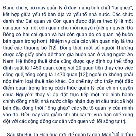
Đáng chú ý, bộ máy quản lý ở đây mang tính chất “lai ghép”,
kết hợp giữa yếu tố bản địa và yếu tố nhà nước. Các chức
danh như Cai quan và Côn quan được đặt ra theo tỷ lệ một
cai quan và một côn quan cho mỗi nguyên (riêng nguyên Dà
Bông có hai cai quan và hai côn quan do có quan hệ buôn
bán quan trọng hơn). Nhiệm vụ của các viên quan này là thu
thuế các thương bộ [12]. Đồng thời, một số người Thượng
được cấp giấy phép để tham gia buôn bán ở vùng người An
Nam. Hệ thống thuế khóa cũng được quy định cụ thể: tổng
định suất là 1450 quan, cộng với 20 quan tiền thay cho việc
cống quế, tổng cộng là 1470 quan [13]; ngoài ra không phải
nộp thêm loại thuế nào khác. Cơ chế này cho thấy một đặc
điểm quan trọng trong cách thức quản lý của chính quyền
chúa Nguyễn: thay vì áp đặt trực tiếp một mô hình hành
chính đồng nhất, nhà nước chấp nhận duy trì cấu trúc xã hội
bản địa, đồng thời “lồng ghép” các yếu tố quản lý của mình
vào đó. Điều này vừa giảm chi phí cai trị, vừa hạn chế xung
đột với các cộng đồng cư dân vốn quen với lối sống tự trị.
Sau khi Bùi Tá Hán qua đời, để quản lý dân Man[14] ở đầu