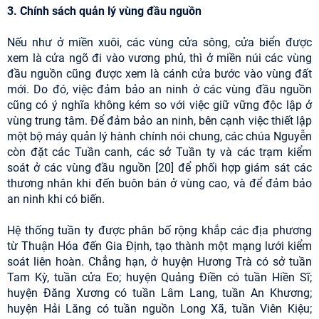
3. Chính sách quản lý vùng đầu nguồn
Nếu như ở miền xuôi, các vùng cửa sông, cửa biển được
xem là cửa ngõ đi vào vương phủ, thì ở miền núi các vùng
đầu nguồn cũng được xem là cánh cửa bước vào vùng đất
mới. Do đó, việc đảm bảo an ninh ở các vùng đầu nguồn
cũng có ý nghĩa không kém so với việc giữ vững độc lập ở
vùng trung tâm. Để đảm bảo an ninh, bên cạnh việc thiết lập
một bộ máy quản lý hành chính nói chung, các chúa Nguyễn
còn đặt các Tuần canh, các sở Tuần ty và các trạm kiểm
soát ở các vùng đầu nguồn [20] để phối hợp giám sát các
thương nhân khi đến buôn bán ở vùng cao, và để đảm bảo
an ninh khi có biến.
Hệ thống tuần ty được phân bố rộng khắp các địa phương
từ Thuận Hóa đến Gia Định, tạo thành một mạng lưới kiểm
soát liên hoàn. Chẳng hạn, ở huyện Hương Trà có sở tuần
Tam Kỳ, tuần cửa Eo; huyện Quảng Điền có tuần Hiền Sĩ;
huyện Đăng Xương có tuần Lâm Lang, tuần An Khương;
huyện Hải Lăng có tuần nguồn Long Xã, tuần Viên Kiệu;