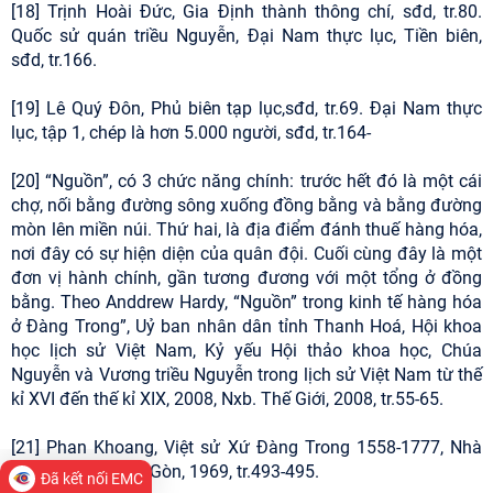
[18] Trịnh Hoài Đức, Gia Định thành thông chí, sđd, tr.80.
Quốc sử quán triều Nguyễn, Đại Nam thực lục, Tiền biên,
sđd, tr.166.
[19] Lê Quý Đôn, Phủ biên tạp lục,sđd, tr.69. Đại Nam thực
lục, tập 1, chép là hơn 5.000 người, sđd, tr.164-
[20] “Nguồn”, có 3 chức năng chính: trước hết đó là một cái
chợ, nối bằng đường sông xuống đồng bằng và bằng đường
mòn lên miền núi. Thứ hai, là địa điểm đánh thuế hàng hóa,
nơi đây có sự hiện diện của quân đội. Cuối cùng đây là một
đơn vị hành chính, gần tương đương với một tổng ở đồng
bằng. Theo Anddrew Hardy, “Nguồn” trong kinh tế hàng hóa
ở Đàng Trong”, Uỷ ban nhân dân tỉnh Thanh Hoá, Hội khoa
học lịch sử Việt Nam, Kỷ yếu Hội thảo khoa học, Chúa
Nguyễn và Vương triều Nguyễn trong lịch sử Việt Nam từ thế
kỉ XVI đến thế kỉ XIX, 2008, Nxb. Thế Giới, 2008, tr.55-65.
[21] Phan Khoang, Việt sử Xứ Đàng Trong 1558-1777, Nhà
sách Khai Trí, Sài Gòn, 1969, tr.493-495.
Đã kết nối EMC