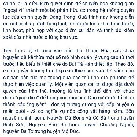
chính lại là điều kiện quyết định để chuyển hóa không gian
“ngoại vi” thành một bộ phận hữu cơ trong hệ thống quyền
lực của chính quyền Đàng Trong. Quá trình này không diễn
ra một cách áp đặt đồng loạt, mà được triển khai từng bước,
linh hoạt, phù hợp với đặc điểm cư dân và trình độ kiểm
soát của nhà nước ở từng khu vực.
Trên thực tế, khi mới vào trấn thủ Thuận Hóa, các chúa
Nguyễn đã kế thừa một số mô hình quản lý vùng cao từ thời
trước, tiêu biểu là thiết chế do Bùi Tá Hán thiết lập. Theo đó,
chính quyền không trực tiếp can thiệp sâu vào đời sống của
cư dân bản địa mà thông qua các thủ lĩnh địa phương để
thực hiện việc quản lý. Một viên quan cai trị được đặt dưới
quyền của trấn thủ, thường là thủ lĩnh thổ dân, với chức
danh “giao dịch” để trông coi trong xứ. Dân cư được tổ chức
thành các “nguyên” - đơn vị tương đương với cấp huyện ở
miền xuôi - và có nghĩa vụ nộp cống vật hàng năm. Bốn
nguyên chính gồm: Nguyên Dà Bông và Cù Bà trong huyện
Bình Sơn; Nguyên Phù Bà trong huyện Chương Nghĩa;
Nguyên Ba Tơ trong huyện Mộ Đức.