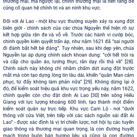
thương mại, mà ngược lại, chính thương mại là nền tảng để
củng cố quan hệ chính trị và an ninh khu vực.
Đối với Ai Lao - một khu vực thường xuyên xảy ra xung đột
biên giới - chính sách của các chúa Nguyễn thể hiện rõ sự
kết hợp giữa răn đe và vỗ về. Trước các hành vi cướp bóc,
chính quyền kiên quyết trấn áp, như năm 1621 đã “sai người
đi đánh bắt hết bè đảng”. Tuy nhiên, sau khi dẹp yên, chúa
Nguyễn lại áp dụng chính sách khoan dung: “cởi hết trói ra
và cấp cho quần áo, lương thực, răn dạy rồi thả về” [28].
Chính sách này không chỉ nhằm chấm dứt xung đột trước
mắt mà còn tạo dựng lòng tin lâu dài, khiến “quân Man cảm
phục, từ đấy không làm phản nữa” [29]. Không dừng lại ở
đó, để kiểm soát hiệu quả khu vực trọng yếu này, năm 1622,
chính quyền còn cho đặt dinh Ai Lao [30] trên sông Hiếu
Giang với lực lượng khoảng 600 lính, tạo thành một điểm
kiểm soát quân sự trực tiếp. Khu vực Cam Lộ - nơi “dưới
thông với cửa Việt, trên tiếp với các sách nguồn sái đất Ai
Lao” - được xác định là vị trí chiến lược, nơi hội tụ các tuyến
giao thông và thương mại quan trọng; là con đường huyết
mạch trong buôn bán hương liệu và cũng là con đường