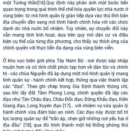
một Tướng thần[16].Quy định này phản ánh một bước tiến
quan trọng trong quá trình thể chế hóa quyền lực nhà nước ở
vùng biên: từ mô hình quản lý gián tiếp dựa vào thủ lĩnh bản
địa chuyển dần sang mô hình hành chính hóa với các chức
danh do nhà nước bổ nhiệm. Tuy nhiên, sự chuyển đổi này
vẫn mang tính linh hoạt, dựa trên quy mô dân cư và điều
kiện cụ thể của từng địa phương, cho thấy sự thích ứng của
chính quyền với thực tiễn đa dạng của vùng biên viễn.
Ở khu vực biên giới phía Tây Nam Bộ - nơi được sáp nhập
muộn hơn và có tính chất phức tạp hơn về dân tộc và chính
trị - các chúa Nguyễn đã áp dụng một mô hình quản lý mang
tính quân sự - hành chính kết hợp, thông qua việc thành lập
các “đạo”. Theo ghi chép trong Gia Định thành thông chí,
sau khi lấy đất Tầm Phong Long, chính quyền đã lập các
đạo như Tân Châu đạo, Châu Đốc đạo, Đông Khẩu đạo, Kiên
Giang đạo, Long Xuyên đạo [17]… với nhiệm vụ vừa quản lý
hành chính vừa đảm bảo an ninh. Các đạo này được bố trí
lực lượng quân sự để “trấn áp, chẹn giữ những nơi yếu hại ở
địa đầu” [18], qua đó hình thành một hệ thống phòng thủ