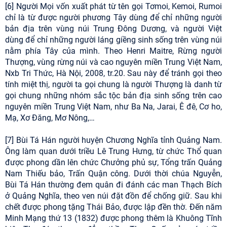
[6] Người Mọi vốn xuất phát từ tên gọi Tơmoi, Kemoi, Rumoi
chỉ là từ được người phương Tây dùng để chỉ những người
bản địa trên vùng núi Trung Đông Dương, và người Việt
dùng để chỉ những người láng giềng sinh sống trên vùng núi
nằm phía Tây của mình. Theo Henri Maitre, Rừng người
Thượng, vùng rừng núi và cao nguyên miền Trung Việt Nam,
Nxb Tri Thức, Hà Nội, 2008, tr.20. Sau này để tránh gọi theo
tính miệt thị, người ta gọi chung là người Thượng là danh từ
gọi chung những nhóm sắc tộc bản địa sinh sống trên cao
nguyên miền Trung Việt Nam, như Ba Na, Jarai, Ê đê, Cơ ho,
Mạ, Xơ Đăng, Mơ Nông,…
[7] Bùi Tá Hán người huyện Chương Nghĩa tỉnh Quảng Nam.
Ông làm quan dưới triều Lê Trung Hưng, từ chức Thổ quan
được phong dần lên chức Chưởng phủ sự, Tổng trấn Quảng
Nam Thiếu bảo, Trấn Quận công. Dưới thời chúa Nguyễn,
Bùi Tá Hán thường đem quân đi đánh các man Thạch Bích
ở Quảng Nghĩa, theo ven núi đặt đồn để chống giữ. Sau khi
chết được phong tặng Thái Bảo, được lập đền thờ. Đến năm
Minh Mạng thứ 13 (1832) được phong thêm là Khuông Tĩnh