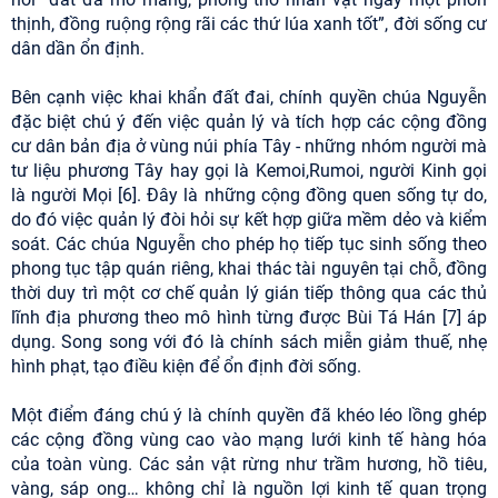
thịnh, đồng ruộng rộng rãi các thứ lúa xanh tốt”, đời sống cư
dân dần ổn định.
Bên cạnh việc khai khẩn đất đai, chính quyền chúa Nguyễn
đặc biệt chú ý đến việc quản lý và tích hợp các cộng đồng
cư dân bản địa ở vùng núi phía Tây - những nhóm người mà
tư liệu phương Tây hay gọi là Kemoi,Rumoi, người Kinh gọi
là người Mọi [6]. Đây là những cộng đồng quen sống tự do,
do đó việc quản lý đòi hỏi sự kết hợp giữa mềm dẻo và kiểm
soát. Các chúa Nguyễn cho phép họ tiếp tục sinh sống theo
phong tục tập quán riêng, khai thác tài nguyên tại chỗ, đồng
thời duy trì một cơ chế quản lý gián tiếp thông qua các thủ
lĩnh địa phương theo mô hình từng được Bùi Tá Hán [7] áp
dụng. Song song với đó là chính sách miễn giảm thuế, nhẹ
hình phạt, tạo điều kiện để ổn định đời sống.
Một điểm đáng chú ý là chính quyền đã khéo léo lồng ghép
các cộng đồng vùng cao vào mạng lưới kinh tế hàng hóa
của toàn vùng. Các sản vật rừng như trầm hương, hồ tiêu,
vàng, sáp ong… không chỉ là nguồn lợi kinh tế quan trọng