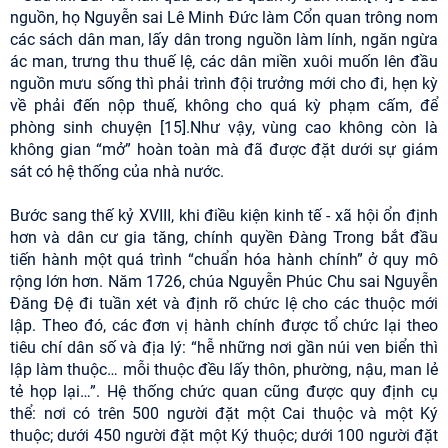
nguồn, họ Nguyễn sai Lê Minh Đức làm Cổn quan trông nom
các sách dân man, lấy dân trong nguồn làm lính, ngăn ngừa
ác man, trưng thu thuế lệ, các dân miền xuôi muốn lên đầu
nguồn mưu sống thì phải trình đội trưởng mới cho đi, hẹn kỳ
về phải đến nộp thuế, không cho quá kỳ phạm cấm, để
phòng sinh chuyện [15].Như vậy, vùng cao không còn là
không gian “mở” hoàn toàn mà đã được đặt dưới sự giám
sát có hệ thống của nhà nước.
Bước sang thế kỷ XVIII, khi điều kiện kinh tế - xã hội ổn định
hơn và dân cư gia tăng, chính quyền Đàng Trong bắt đầu
tiến hành một quá trình “chuẩn hóa hành chính” ở quy mô
rộng lớn hơn. Năm 1726, chúa Nguyễn Phúc Chu sai Nguyễn
Đăng Đệ đi tuần xét và định rõ chức lệ cho các thuộc mới
lập. Theo đó, các đơn vị hành chính được tổ chức lại theo
tiêu chí dân số và địa lý: “hễ những nơi gần núi ven biển thì
lập làm thuộc… mỗi thuộc đều lấy thôn, phường, nậu, man lẻ
tẻ họp lại…”. Hệ thống chức quan cũng được quy định cụ
thể: nơi có trên 500 người đặt một Cai thuộc và một Ký
thuộc; dưới 450 người đặt một Ký thuộc; dưới 100 người đặt