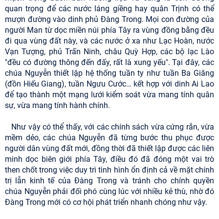
quan trọng để các nước láng giềng hay quân Trịnh có thể
mượn đường vào dinh phủ Đàng Trong. Mọi con đường của
người Man từ dọc miền núi phía Tây ra vùng đồng bằng đều
đi qua vùng đất này, và các nước ở xa như Lạc Hoàn, nước
Vạn Tượng, phủ Trấn Ninh, châu Quỳ Hợp, các bộ lạc Lào
"đều có đường thông đến đấy, rất là xung yếu". Tại đây, các
chúa Nguyễn thiết lập hệ thống tuần ty như tuần Ba Giăng
(đồn Hiếu Giang), tuần Ngưu Cước… kết hợp với dinh Ai Lao
để tạo thành một mạng lưới kiểm soát vừa mang tính quân
sự, vừa mang tính hành chính.
Như vậy có thể thấy, với các chính sách vừa cứng rắn, vừa
mềm dẻo, các chúa Nguyễn đã từng bước thu phục được
người dân vùng đất mới, đồng thời đã thiết lập được các liên
minh dọc biên giới phía Tây, điều đó đã đóng một vai trò
then chốt trong việc duy trì tình hình ổn định cả về mặt chính
trị lẫn kinh tế của Đàng Trong và tránh cho chính quyền
chúa Nguyễn phải đối phó cùng lúc với nhiều kẻ thù, nhờ đó
Đàng Trong mới có cơ hội phát triển nhanh chóng như vậy.