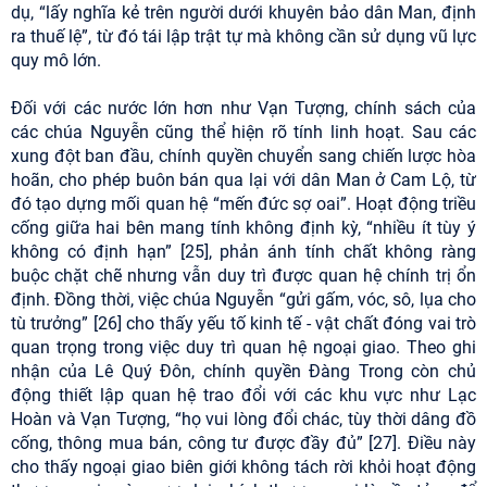
dụ, “lấy nghĩa kẻ trên người dưới khuyên bảo dân Man, định
ra thuế lệ”, từ đó tái lập trật tự mà không cần sử dụng vũ lực
quy mô lớn.
Đối với các nước lớn hơn như Vạn Tượng, chính sách của
các chúa Nguyễn cũng thể hiện rõ tính linh hoạt. Sau các
xung đột ban đầu, chính quyền chuyển sang chiến lược hòa
hoãn, cho phép buôn bán qua lại với dân Man ở Cam Lộ, từ
đó tạo dựng mối quan hệ “mến đức sợ oai”. Hoạt động triều
cống giữa hai bên mang tính không định kỳ, “nhiều ít tùy ý
không có định hạn” [25], phản ánh tính chất không ràng
buộc chặt chẽ nhưng vẫn duy trì được quan hệ chính trị ổn
định. Đồng thời, việc chúa Nguyễn “gửi gấm, vóc, sô, lụa cho
tù trưởng” [26] cho thấy yếu tố kinh tế - vật chất đóng vai trò
quan trọng trong việc duy trì quan hệ ngoại giao. Theo ghi
nhận của Lê Quý Đôn, chính quyền Đàng Trong còn chủ
động thiết lập quan hệ trao đổi với các khu vực như Lạc
Hoàn và Vạn Tượng, “họ vui lòng đổi chác, tùy thời dâng đồ
cống, thông mua bán, công tư được đầy đủ” [27]. Điều này
cho thấy ngoại giao biên giới không tách rời khỏi hoạt động