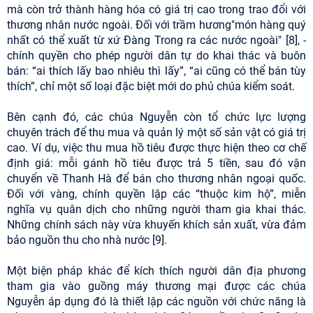
mà còn trở thành hàng hóa có giá trị cao trong trao đổi với
thương nhân nước ngoài. Đối với trầm hương"món hàng quý
nhất có thể xuất từ xứ Đàng Trong ra các nước ngoài" [8], -
chính quyền cho phép người dân tự do khai thác và buôn
bán: “ai thích lấy bao nhiêu thì lấy”, “ai cũng có thể bán tùy
thích”, chỉ một số loại đặc biệt mới do phủ chúa kiểm soát.
Bên cạnh đó, các chúa Nguyễn còn tổ chức lực lượng
chuyên trách để thu mua và quản lý một số sản vật có giá trị
cao. Ví dụ, việc thu mua hồ tiêu được thực hiện theo cơ chế
định giá: mỗi gánh hồ tiêu được trả 5 tiền, sau đó vận
chuyển về Thanh Hà để bán cho thương nhân ngoại quốc.
Đối với vàng, chính quyền lập các “thuộc kim hộ”, miễn
nghĩa vụ quân dịch cho những người tham gia khai thác.
Những chính sách này vừa khuyến khích sản xuất, vừa đảm
bảo nguồn thu cho nhà nước [9].
Một biện pháp khác để kích thích người dân địa phương
tham gia vào guồng máy thương mại được các chúa
Nguyễn áp dụng đó là thiết lập các nguồn với chức năng là