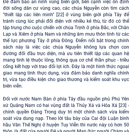
Để đảm bảo an ninh vùng biên giới, bên cạnh việc ổn định
đời sống dân cư vùng cao, các chúa Nguyễn còn tìm cách
"thiết lập các liên minh" [22] ở vùng biên giới phía Tây để
tránh cùng lúc phải đối diện với nhiều kẻ thù, từ đó có thể
tập trung cho cuộc chiến với chúa Trịnh ở phía Bắc, với Chân
Lạp và Xiêm ở phía Nam và những âm mưu thôn tính từ các
thế lực phương Tây ở phía Đông. Điểm nổi bật trong chính
sách này là việc các chúa Nguyễn không lựa chọn con
đường đối đầu trực diện, mà ưu tiên thiết lập các quan hệ
mang tính lệ thuộc lỏng, thông qua cơ chế thần phục - triều
cống kết hợp với trao đổi lợi ích. Đây là một hình thức ngoại
giao mang tính thực dụng, vừa đảm bảo danh nghĩa chính
trị, vừa tạo điều kiện cho giao thương và kiểm soát khu vực
biên viễn.
Đối với nước Nam Bàn ở phía Tây đầu nguồn phủ Phú Yên
xứ Quảng Nam có hai vùng đất là Thủy Xá và Hỏa Xá [23] -
chính quyền Đàng Trong duy trì một chính sách vừa kiểm
soát vừa dung nạp. Theo lời tâu bày của Cai đội Luận bình
hầu Văn Thế Nghị ở huyện Tuy Viễn thì nước này có hơn 50
thôn, là đất của người Đê và người Man (tức người Chàm và