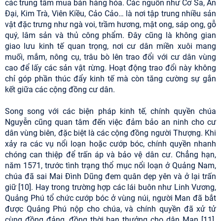
các trung tâm mua bán hàng hóa. Các nguồn như Cơ Sa, An
Đại, Kim Trà, Viên Kiều, Cảo Cảo… là nơi tập trung nhiều sản
vật đặc trưng như ngà voi, trầm hương, mật ong, sáp ong, gỗ
quý, lâm sản và thủ công phẩm. Đây cũng là không gian
giao lưu kinh tế quan trọng, nơi cư dân miền xuôi mang
muối, mắm, nông cụ, trâu bò lên trao đổi với cư dân vùng
cao để lấy các sản vật rừng. Hoạt động trao đổi này không
chỉ góp phần thúc đẩy kinh tế mà còn tăng cường sự gắn
kết giữa các cộng đồng cư dân.
Song song với các biện pháp kinh tế, chính quyền chúa
Nguyễn cũng quan tâm đến việc đảm bảo an ninh cho cư
dân vùng biên, đặc biệt là các cộng đồng người Thượng. Khi
xảy ra các vụ nổi loạn hoặc cướp bóc, chính quyền nhanh
chóng can thiệp để trấn áp và bảo vệ dân cư. Chẳng hạn,
năm 1571, trước tình trạng thổ mục nổi loạn ở Quảng Nam,
chúa đã sai Mai Đình Dũng đem quân dẹp yên và ở lại trấn
giữ [10]. Hay trong trường hợp các lái buôn như Linh Vương,
Quảng Phú tổ chức cướp bóc ở vùng núi, người Man đã bắt
được Quảng Phú nộp cho chúa, và chính quyền đã xử tử
cùng đồng đảng, đồng thời ban thưởng cho dân Man [11].