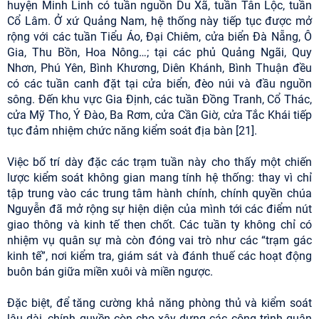
huyện Minh Linh có tuần nguồn Du Xã, tuần Tân Lộc, tuần
Cổ Lâm. Ở xứ Quảng Nam, hệ thống này tiếp tục được mở
rộng với các tuần Tiểu Áo, Đại Chiêm, cửa biển Đà Nẵng, Ô
Gia, Thu Bồn, Hoa Nông…; tại các phủ Quảng Ngãi, Quy
Nhơn, Phú Yên, Bình Khương, Diên Khánh, Bình Thuận đều
có các tuần canh đặt tại cửa biển, đèo núi và đầu nguồn
sông. Đến khu vực Gia Định, các tuần Đồng Tranh, Cổ Thác,
cửa Mỹ Tho, Ý Đào, Ba Rơm, cửa Cần Giờ, cửa Tắc Khái tiếp
tục đảm nhiệm chức năng kiểm soát địa bàn [21].
Việc bố trí dày đặc các trạm tuần này cho thấy một chiến
lược kiểm soát không gian mang tính hệ thống: thay vì chỉ
tập trung vào các trung tâm hành chính, chính quyền chúa
Nguyễn đã mở rộng sự hiện diện của mình tới các điểm nút
giao thông và kinh tế then chốt. Các tuần ty không chỉ có
nhiệm vụ quân sự mà còn đóng vai trò như các “trạm gác
kinh tế”, nơi kiểm tra, giám sát và đánh thuế các hoạt động
buôn bán giữa miền xuôi và miền ngược.
Đặc biệt, để tăng cường khả năng phòng thủ và kiểm soát
lâu dài, chính quyền còn cho xây dựng các công trình quân