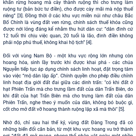
khẩn rừng hoang mà cày thành ruộng thì cho trưng làm
ruộng tư (bản bức tư điền), cho được cày mãi mà nộp thuế
riêng” [3]. Đồng thời ở các khu vực miền núi như châu Bắc
Bố Chính là vùng đất ven rừng, chính sách thuế khóa cũng
được nới lỏng đáng kể nhằm thu hút dân cư: “dân đinh cứ
12 tuổi thì chịu việc quan, 20 tuổi là lão, đinh điền không
phải nộp phú thuế, không khai hộ tịch” [4].
Đối với vùng Nam Bộ - một khu vực rộng lớn nhưng còn
hoang hóa, sình lầy trước khi được khai phá - các chúa
Nguyễn tiếp tục áp dụng chính sách linh hoạt, đặt trọng tâm
vào việc “mộ dân lập ấp”. Chính quyền cho phép điều chỉnh
linh hoạt địa giới đất đai giữa các dinh trấn: "có khi đất ở
hạt Phiên Trấn mà cho trưng lầm đất của dân Trấn Biên, do
khi đất của hạt Trấn Biên mà cho trưng làm đất của dân
Phiên Trấn, nghe theo ý muốn của dân, không bó buộc gì,
cốt cho mở đất vỡ hoang thành ruộng lập xã mà thôi" [5].
Nhờ đó, chỉ sau hai thế kỷ, vùng đất Đàng Trong đã có
những biến đổi căn bản, từ một khu vực hoang vu trở thành
nơi “đất đã mở mang, phong thổ nhân vật ngày một phồn