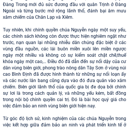
Đàng Trong mới đủ sức đương đầu với quân Trịnh ở Đàng
Ngoài và từng bước mở rộng lãnh thổ, đánh bại âm mưu
xâm chiếm của Chân Lạp và Xiêm.
Tuy nhiên, khi chính quyền chúa Nguyễn ngày một suy yếu,
các chính sách không còn được thực hiện nghiêm ngặt như
trước, nạn quan lại nhũng nhiễu dân chúng đặc biệt ở các
vùng đầu nguồn, các lái buôn miền xuôi lên miền ngược
ngày một nhiều và không có sự kiểm soát chặt chẽ,thuế
khóa ngày một cao,… Điều đó đã dẫn đến sự nổi dậy của cư
dân vùng biên giới, phong trào nông dân Tây Sơn ở vùng núi
cao Bình Định đã được hình thành từ những sự nổi loạn ấy
và các nước lân bang cũng dựa vào đó đưa quân vào xâm
chiếm. Biên giới lãnh thổ của quốc gia bị đe dọa bởi chính
sự lơi là trong cách quản lý, và những yếu kém, bất đồng
trong nội bộ chính quyền cai trị. Đó là bài học quý giá cho
việc đảm bảo an ninh vùng biên giới hiện nay.
Từ góc độ lịch sử, kinh nghiệm của các chúa Nguyễn trong
việc kết hợp giữa đảm bảo an ninh và phát triển kinh tế ở