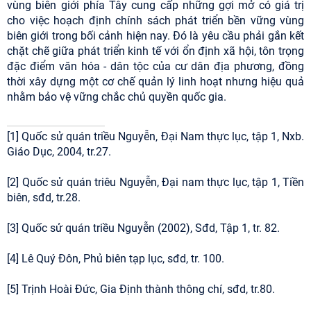
vùng biên giới phía Tây cung cấp những gợi mở có giá trị
cho việc hoạch định chính sách phát triển bền vững vùng
biên giới trong bối cảnh hiện nay. Đó là yêu cầu phải gắn kết
chặt chẽ giữa phát triển kinh tế với ổn định xã hội, tôn trọng
đặc điểm văn hóa - dân tộc của cư dân địa phương, đồng
thời xây dựng một cơ chế quản lý linh hoạt nhưng hiệu quả
nhằm bảo vệ vững chắc chủ quyền quốc gia.
[1] Quốc sử quán triều Nguyễn, Đại Nam thực lục, tập 1, Nxb.
Giáo Dục, 2004, tr.27.
[2] Quốc sử quán triêu Nguyễn, Đại nam thực lục, tập 1, Tiền
biên, sđd, tr.28.
[3] Quốc sử quán triều Nguyễn (2002), Sđd, Tập 1, tr. 82.
[4] Lê Quý Đôn, Phủ biên tạp lục, sđd, tr. 100.
[5] Trịnh Hoài Đức, Gia Định thành thông chí, sđd, tr.80.