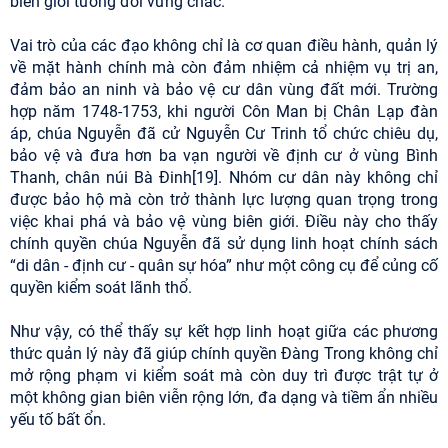
biên giới tương đối vững chắc.
Vai trò của các đạo không chỉ là cơ quan điều hành, quản lý
về mặt hành chính mà còn đảm nhiệm cả nhiệm vụ trị an,
đảm bảo an ninh và bảo vệ cư dân vùng đất mới. Trường
hợp năm 1748-1753, khi người Côn Man bị Chân Lạp đàn
áp, chúa Nguyễn đã cử Nguyễn Cư Trinh tổ chức chiêu dụ,
bảo vệ và đưa hơn ba vạn người về định cư ở vùng Bình
Thanh, chân núi Bà Đinh[19]. Nhóm cư dân này không chỉ
được bảo hộ mà còn trở thành lực lượng quan trọng trong
việc khai phá và bảo vệ vùng biên giới. Điều này cho thấy
chính quyền chúa Nguyễn đã sử dụng linh hoạt chính sách
“di dân - định cư - quân sự hóa” như một công cụ để củng cố
quyền kiểm soát lãnh thổ.
Như vậy, có thể thấy sự kết hợp linh hoạt giữa các phương
thức quản lý này đã giúp chính quyền Đàng Trong không chỉ
mở rộng phạm vi kiểm soát mà còn duy trì được trật tự ở
một không gian biên viễn rộng lớn, đa dạng và tiềm ẩn nhiều
yếu tố bất ổn.