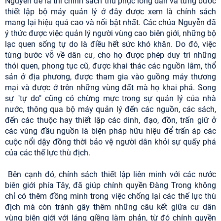
Nguyễn đề ra thì chính sách thu phục lòng dân và từng bước
thiết lập bộ máy quản lý ở đây được xem là chính sách
mang lại hiệu quả cao và nổi bật nhất. Các chúa Nguyễn đã
ý thức được việc quản lý người vùng cao biên giới, những bộ
lạc quen sống tự do là điều hết sức khó khăn. Do đó, việc
từng bước vỗ về dân cư, cho họ được phép duy trì những
thói quen, phong tục cũ, được khai thác các nguồn lâm, thổ
sản ở địa phương, được tham gia vào guồng máy thương
mại và được ở trên những vùng đất mà họ khai phá. Song
sự "tự do" cũng có chừng mực trong sự quản lý của nhà
nước, thông qua bộ máy quản lý đến các nguồn, các sách,
đến các thuộc hay thiết lập các dinh, đạo, đồn, trấn giữ ở
các vùng đầu nguồn là biện pháp hữu hiệu để trấn áp các
cuộc nổi dậy đồng thời bảo vệ người dân khỏi sự quấy phá
của các thế lực thù địch.
Bên cạnh đó, chính sách thiết lập liên minh với các nước
biên giới phía Tây, đã giúp chính quyền Đàng Trong không
chỉ có thêm đồng minh trong việc chống lại các thế lực thù
địch mà còn tránh gây thêm những câu kết giữa cư dân
vùng biên giới với láng giềng làm phản, từ đó chính quyền