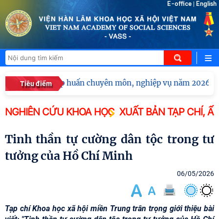
E-office
English
|
Hội nghị tập huấn chuyên môn, nghiệp vụ năm 2026 của
Tiêu điểm
NGHIÊN CỨU KHOA HỌC
XUẤT BẢN TẠP CHÍ, Ấ
Tinh thần tự cường dân tộc trong tư
tưởng của Hồ Chí Minh
06/05/2026
Tạp chí Khoa học xã hội miền Trung trân trọng giới thiệu bài