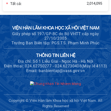
khoa học và công nghệ trọng điểm
Tất cả:
2,014,095
cấp Bộ
Hội thảo khoa học "Kinh tế Việt Nam
6 tháng đầu năm 2026: Thách thức,
động lực và triển vọng phát triển"
VIỆN HÀN LÂM KHOA HỌC XÃ HỘI VIỆT NAM
Giấy phép số 197/GP-BC do Bộ VHTT cấp ngày
27/10/2005
Hội nghị Ban Chỉ đạo về dữ liệu Viện
Trưởng Ban Biên tập: PGS.TS. Phạm Minh Phúc
Hàn lâm Khoa học xã hội Việt Nam
THÔNG TIN LIÊN HỆ
Địa chỉ: Số 1 Liễu Giai - Ngọc Hà - Hà Nội
Điện thoại: 024.62750277 - 024.62730408(Máy lẻ 4113)
Thông báo bổ sung về việc tuyển
Email: banbientap@vass.gov.vn
sinh đào tạo trình độ tiến sĩ đợt 1
năm 2026
Hội thảo quốc tế "Không gian phát
triển Việt Nam trong kỷ nguyên mới:
Copyright © Viện Hàn lâm Khoa học xã hội Việt Nam. All
Định hướng chiến lược và lựa chọn
Rights Reserved
chính sách”