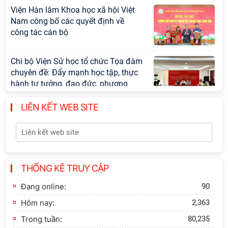
Viện Hàn lâm Khoa học xã hội Việt
Nam công bố các quyết định về
công tác cán bộ
Chi bộ Viện Sử học tổ chức Tọa đàm
chuyên đề: Đẩy mạnh học tập, thực
hành tư tưởng, đạo đức, phương
pháp, phong cách Hồ Chí Minh trong
giai đoạn phát triển mới
LIÊN KẾT WEB SITE
Hội thảo khoa học quốc tế “Không
gian phát triển Việt Nam trong kỷ
nguyên mới: Định hướng chiến lược
và lựa chọn chính sách” sẽ diễn ra
THỐNG KÊ TRUY CẬP
vào thứ ba, ngày 28/7/2026
Đang online:
90
Hội nghị Lãnh đạo Viện Hàn lâm
Hôm nay:
2,363
Khoa học xã hội Việt Nam làm việc
với Ban Chủ nhiệm các Chương trình
Trong tuần:
80,235