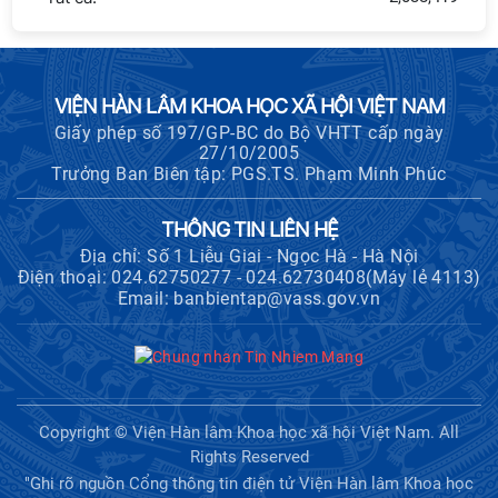
Hội nghị Lãnh đạo Viện Hàn lâm
Khoa học xã hội Việt Nam làm việc
với Ban Chủ nhiệm các Chương trình
khoa học và công nghệ trọng điểm
VIỆN HÀN LÂM KHOA HỌC XÃ HỘI VIỆT NAM
cấp Bộ
Giấy phép số 197/GP-BC do Bộ VHTT cấp ngày
27/10/2005
Hội thảo quốc tế "Không gian phát
Trưởng Ban Biên tập: PGS.TS. Phạm Minh Phúc
triển Việt Nam trong kỷ nguyên mới:
Định hướng chiến lược và lựa chọn
THÔNG TIN LIÊN HỆ
chính sách”
Địa chỉ: Số 1 Liễu Giai - Ngọc Hà - Hà Nội
Điện thoại: 024.62750277 - 024.62730408(Máy lẻ 4113)
Hội nghị Ban Chỉ đạo về dữ liệu Viện
Email: banbientap@vass.gov.vn
Hàn lâm Khoa học xã hội Việt Nam
Khai quật công trường khai thác đá
xây dựng Thành Nhà Hồ ở núi An
Copyright © Viện Hàn lâm Khoa học xã hội Việt Nam. All
Tôn
Rights Reserved
"Ghi rõ nguồn Cổng thông tin điện tử Viện Hàn lâm Khoa học