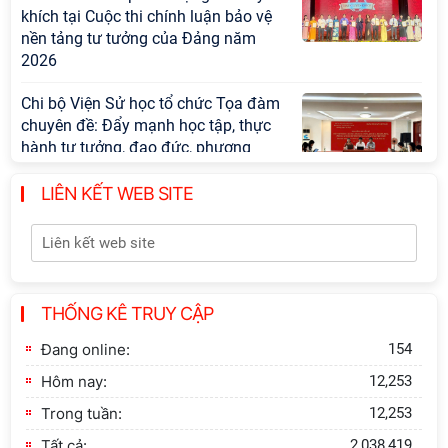
khích tại Cuộc thi chính luận bảo vệ
nền tảng tư tưởng của Đảng năm
2026
Chi bộ Viện Sử học tổ chức Tọa đàm
chuyên đề: Đẩy mạnh học tập, thực
hành tư tưởng, đạo đức, phương
pháp, phong cách Hồ Chí Minh trong
giai đoạn phát triển mới
LIÊN KẾT WEB SITE
Hội thảo khoa học quốc tế “Không
gian phát triển Việt Nam trong kỷ
nguyên mới: Định hướng chiến lược
và lựa chọn chính sách” sẽ diễn ra
THỐNG KÊ TRUY CẬP
vào thứ ba, ngày 28/7/2026
Đang online:
154
Thông báo bổ sung về việc tuyển
Hôm nay:
12,253
sinh đào tạo trình độ tiến sĩ đợt 1
năm 2026
Trong tuần:
12,253
Tất cả:
2,038,419