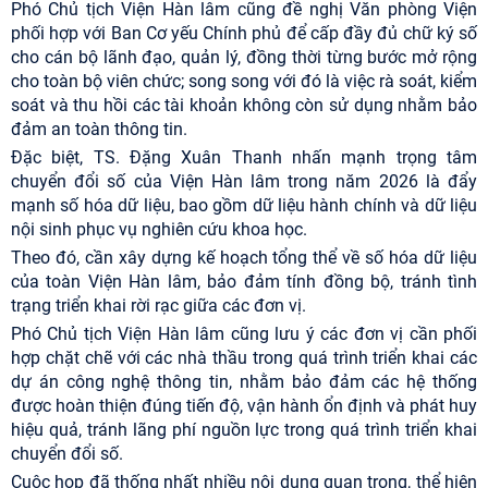
Phó Chủ tịch Viện Hàn lâm cũng đề nghị Văn phòng Viện
phối hợp với Ban Cơ yếu Chính phủ để cấp đầy đủ chữ ký số
cho cán bộ lãnh đạo, quản lý, đồng thời từng bước mở rộng
cho toàn bộ viên chức; song song với đó là việc rà soát, kiểm
soát và thu hồi các tài khoản không còn sử dụng nhằm bảo
đảm an toàn thông tin.
Đặc biệt, TS. Đặng Xuân Thanh nhấn mạnh trọng tâm
chuyển đổi số của Viện Hàn lâm trong năm 2026 là đẩy
mạnh số hóa dữ liệu, bao gồm dữ liệu hành chính và dữ liệu
nội sinh phục vụ nghiên cứu khoa học.
Theo đó, cần xây dựng kế hoạch tổng thể về số hóa dữ liệu
của toàn Viện Hàn lâm, bảo đảm tính đồng bộ, tránh tình
trạng triển khai rời rạc giữa các đơn vị.
Phó Chủ tịch Viện Hàn lâm cũng lưu ý các đơn vị cần phối
hợp chặt chẽ với các nhà thầu trong quá trình triển khai các
dự án công nghệ thông tin, nhằm bảo đảm các hệ thống
được hoàn thiện đúng tiến độ, vận hành ổn định và phát huy
hiệu quả, tránh lãng phí nguồn lực trong quá trình triển khai
chuyển đổi số.
Cuộc họp đã thống nhất nhiều nội dung quan trọng, thể hiện