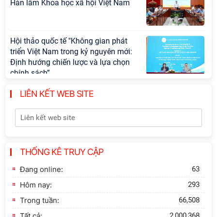
Hàn lâm Khoa học xã hội Việt Nam
Hội thảo quốc tế "Không gian phát
triển Việt Nam trong kỷ nguyên mới:
Định hướng chiến lược và lựa chọn
chính sách”
LIÊN KẾT WEB SITE
Khai quật công trường khai thác đá
xây dựng Thành Nhà Hồ ở núi An
Tôn
Thông báo bổ sung về việc tuyển
THỐNG KÊ TRUY CẬP
sinh đào tạo trình độ tiến sĩ đợt 1
năm 2026
Đang online:
63
Hôm nay:
293
Trong tuần:
66,508
Tất cả:
2,000,368