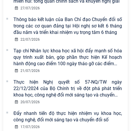
miền núi: tổng quan chính sách và khuyến nghị giải
27/07/2026
Thông báo kết luận của Ban Chỉ đạo Chuyển đổi số
trong các cơ quan đảng tại Hội nghị sơ kết 6 tháng
đầu năm và triển khai nhiệm vụ trọng tâm 6 tháng
Viện Hàn lâm Khoa học xã hội Việt
22/07/2026
Nam có 02 tác phẩm đạt giải khuyến
khích tại Cuộc thi chính luận bảo vệ
Tạp chí Nhân lực khoa học xã hội đẩy mạnh số hóa
nền tảng tư tưởng của Đảng năm
quy trình xuất bản, góp phần thực hiện Kế hoạch
2026
hành động cao điểm 100 ngày tháo gỡ các điểm
…
21/07/2026
Chi bộ Viện Sử học tổ chức Tọa đàm
chuyên đề: Đẩy mạnh học tập, thực
Thực hiện Nghị quyết số 57-NQ/TW ngày
hành tư tưởng, đạo đức, phương
22/12/2024 của Bộ Chính trị về đột phá phát triển
pháp, phong cách Hồ Chí Minh trong
khoa học, công nghệ đổi mới sáng tạo và chuyển
…
giai đoạn phát triển mới
20/07/2026
Hội thảo khoa học quốc tế “Không
Đẩy nhanh tiến độ thực hiện nhiệm vụ khoa học,
gian phát triển Việt Nam trong kỷ
công nghệ, đổi mới sáng tạo và chuyển đổi số
nguyên mới: Định hướng chiến lược
17/07/2026