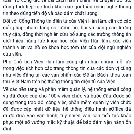
toàn Tổ công tác về cải cách hành chính và chuyển đổi số,
đồng thời tiếp tục triển khai các gói thầu công nghệ thông
tin theo đúng tiến độ và bảo đảm chất lượng.
Đối với Cổng Thông tin điện tử của Viện Hàn lâm, cần có các
giải pháp nhằm tăng số lượng tin, bài và nâng cao lượng
truy cập, đồng thời nghiên cứu bổ sung các trường thông tin
giới thiệu năng lực khoa học của Viện Hàn lâm, các viện
thành viên và hồ sơ khoa học tóm tắt của đội ngũ nghiên
cứu viên.
Phó Chủ tịch Viện Hàn lâm cũng ghi nhận những nỗ lực
trong việc tích hợp các trang thông tin của các đơn vị cũng
như việc đăng tải các sản phẩm của Đề án Bách khoa toàn
thư Việt Nam trên hệ thống thông tin điện tử của Viện.
Về các nền tảng và phần mềm quản lý, hệ thống email công
vụ đã được cấp cho 100% viên chức và bước đầu được sử
dụng trong trao đổi công việc; phần mềm quản lý viên chức
đã được cập nhật dữ liệu; hệ thống điều hành eOffice đã
được đưa vào vận hành, tuy nhiên vẫn cần tiếp tục khắc
phục một số vướng mắc kỹ thuật để bảo đảm vận hành ổn
định.