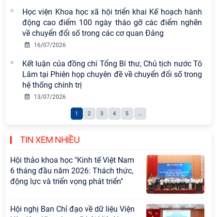
và lựa chọn chính sách” sẽ diễn ra
Học viện Khoa học xã hội triển khai Kế hoạch hành
vào thứ ba, ngày 28/7/2026
động cao điểm 100 ngày tháo gỡ các điểm nghẽn
Tọa đàm Giao lưu chuyên đề về
về chuyển đổi số trong các cơ quan Đảng
những kinh nghiệm quan trọng của
16/07/2026
Đảng Cộng sản Trung Quốc và Đảng
Kết luận của đồng chí Tổng Bí thư, Chủ tịch nước Tô
Cộng sản Việt Nam trong lãnh đạo
Lâm tại Phiên họp chuyên đề về chuyển đổi số trong
sự nghiệp xây dựng chủ nghĩa xã hội
hệ thống chính trị
Hội nghị Lãnh đạo Viện Hàn lâm
13/07/2026
Khoa học xã hội Việt Nam làm việc
1
2
3
4
5
...
với Ban Chủ nhiệm các Chương trình
khoa học và công nghệ trọng điểm
cấp Bộ
TIN XEM NHIỀU
Hội thảo khoa học "Kinh tế Việt Nam
6 tháng đầu năm 2026: Thách thức,
động lực và triển vọng phát triển"
Hội nghị Ban Chỉ đạo về dữ liệu Viện