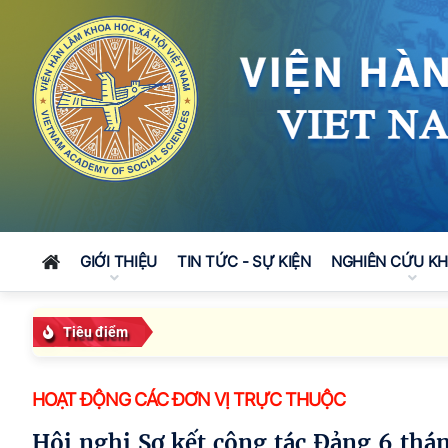
GIỚI THIỆU
TIN TỨC - SỰ KIỆN
NGHIÊN CỨU K
Tiêu điểm
HOẠT ĐỘNG CÁC ĐƠN VỊ TRỰC THUỘC
Hội nghị Sơ kết công tác Đảng 6 tháng đầu năm 2026 và nhiệm vụ, giải pháp trọng