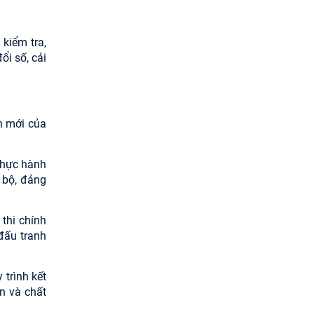
kiểm tra,
ổi số, cải
ận mới của
thực hành
 bộ, đảng
thi chính
đấu tranh
 trình kết
n và chất