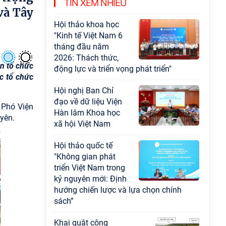
TIN XEM NHIỀU
công nghệ trọng điểm cấp Bộ
và Tây
Hội thảo khoa học
"Kinh tế Việt Nam 6
tháng đầu năm
2026: Thách thức,
n tổ chức
động lực và triển vọng phát triển"
c tổ chức
Hội nghị Ban Chỉ
đạo về dữ liệu Viện
 Phó Viện
Hàn lâm Khoa học
yên.
xã hội Việt Nam
Hội thảo quốc tế
"Không gian phát
triển Việt Nam trong
kỷ nguyên mới: Định
hướng chiến lược và lựa chọn chính
sách”
Khai quật công