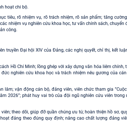
nh hoạt chi bộ.
c tiêu, rõ nhiệm vụ, rõ trách nhiệm, rõ sản phẩm; tăng cường 
 các nhiệm vụ nghiên cứu khoa học, tư vấn chính sách, chuyển đ
sản công.
uyên truyền Đại hội XIV của Đảng, các nghị quyết, chỉ thị, kết lu
cách Hồ Chí Minh; lồng ghép với xây dựng văn hóa liêm chính, 
ạo đức nghiên cứu khoa học và trách nhiệm nêu gương của cán
àn lâm; vận động cán bộ, đảng viên, viên chức tham gia “Cuộc 
ăm 2026”; phát huy vai trò của đội ngũ nghiên cứu viên trong 
viên; theo dõi, giúp đỡ quần chúng ưu tú; hoàn thiện hồ sơ, quy
 hoạt đảng theo đúng quy định; nâng cao chất lượng đảng viê