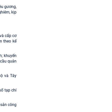
nêu gương,
ghiêm, kịp
 và cấp cơ
m theo kế
h; khuyến
u cầu quản
Bộ và Tây
số tạp chí
i sản công