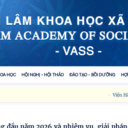
HOA HỌC
HỘI NGHỊ - HỘI THẢO
ĐÀO TẠO - BỒI DƯỠNG
HỢ
Viện Hàn lâ