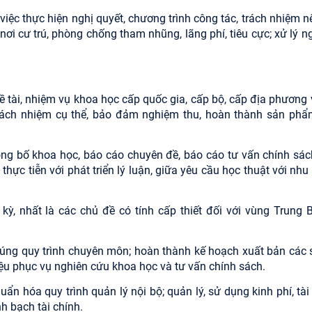
 việc thực hiện nghị quyết, chương trình công tác, trách nhiệm 
i cư trú, phòng chống tham nhũng, lãng phí, tiêu cực; xử lý n
ề tài, nhiệm vụ khoa học cấp quốc gia, cấp bộ, cấp địa phương
trách nhiệm cụ thể, bảo đảm nghiệm thu, hoàn thành sản phẩ
ng bố khoa học, báo cáo chuyên đề, báo cáo tư vấn chính sác
hực tiễn với phát triển lý luận, giữa yêu cầu học thuật với nh
 kỳ, nhất là các chủ đề có tính cấp thiết đối với vùng Trung 
 đúng quy trình chuyên môn; hoàn thành kế hoạch xuất bản các 
iệu phục vụ nghiên cứu khoa học và tư vấn chính sách.
uẩn hóa quy trình quản lý nội bộ; quản lý, sử dụng kinh phí, tà
nh bạch tài chính.