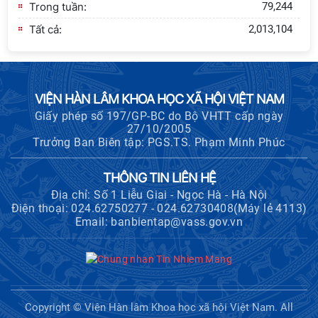
Trong tuần:
79,244
Tất cả:
2,013,104
VIỆN HÀN LÂM KHOA HỌC XÃ HỘI VIỆT NAM
Giấy phép số 197/GP-BC do Bộ VHTT cấp ngày
27/10/2005
Trưởng Ban Biên tập: PGS.TS. Phạm Minh Phúc
THÔNG TIN LIÊN HỆ
Địa chỉ: Số 1 Liễu Giai - Ngọc Hà - Hà Nội
Điện thoại: 024.62750277 - 024.62730408(Máy lẻ 4113)
Email: banbientap@vass.gov.vn
Copyright © Viện Hàn lâm Khoa học xã hội Việt Nam. All