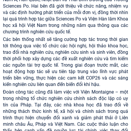
Sciences Po. Hai bên đã giới thiệu về chức năng, nhiệm vụ
và các định hướng phát triển của mỗi đơn vị, đồng thời nhìn
lại quá trình hợp tác giữa Sciences Po và Viện Hàn lâm Khoa
học xã hội Việt Nam trong những năm qua thông qua các
chương trình nghiên cứu quốc tế.
Các bên thống nhất sẽ tăng cường hợp tác trong thời gian
tới thông qua việc tổ chức các hội nghị, hội thảo khoa học,
trao đổi nhà nghiên cứu, nghiên cứu sinh và sinh viên, đồng
thời phối hợp xây dựng các đề xuất nghiên cứu và tìm kiếm
các nguồn tài trợ quốc tế. Trong giai đoạn trước mắt, các
hoạt động hợp tác sẽ ưu tiên tập trung vào lĩnh vực phát
triển bền vững, thực hiện các cam kết COP26 và các sáng
kiến nghiên cứu liên quan đến biến đổi khí hậu.
Đoàn công tác cũng đã làm việc với Viện Montaigne – một
trong những tổ chức nghiên cứu chính sách độc lập có uy
tín của Pháp. Tại đây, các nhà khoa học đã trao đổi về
những thách thức kinh tế, xã hội và chính sách trong quá
trình thực hiện chuyển đổi xanh và giảm phát thải ở Liên
minh châu Âu, Pháp và Việt Nam. Các cuộc thảo luận cho
thấy, bên cạnh vấn đề nguồn lực tài chính, việc thay đổi