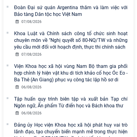
Đoàn Đại sứ quán Argentina thăm và làm việc với
Bảo tàng Dân tộc học Việt Nam
07/08/2026
Khoa Luật và Chính sách công tổ chức sinh hoạt
chuyên môn về "Nghị quyết số 80-NQ/TW và những
yêu cầu mới đối với hoạch định, thực thi chính sách
07/08/2026
Viện Hàn lâm Khoa học xã hội Việt
Viện Khoa học xã hội vùng Nam Bộ tham gia phối
Nam có 02 tác phẩm đạt giải khuyến
hợp chỉnh lý hiện vật khu di tích khảo cổ học Óc Eo -
khích tại Cuộc thi chính luận bảo vệ
Ba Thê (An Giang) phục vụ công tác lập hồ sơ di
nền tảng tư tưởng của Đảng năm
2026
06/08/2026
Tập huấn quy trình biên tập và xuất bản Tạp chí
Viện Hàn lâm Khoa học xã hội Việt
Ngôn ngữ, Ấn phẩm Từ điển học và Bách khoa thư
Nam công bố các quyết định về
công tác cán bộ
06/08/2026
Đảng ủy Học viện Khoa học xã hội phát huy vai trò
Chi bộ Viện Sử học tổ chức Tọa đàm
lãnh đạo, tạo chuyển biến mạnh mẽ trong thực hiện