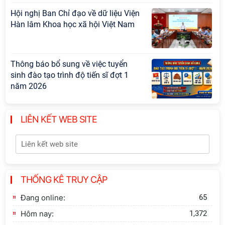
Hội nghị Ban Chỉ đạo về dữ liệu Viện
Hàn lâm Khoa học xã hội Việt Nam
Thông báo bổ sung về việc tuyển
sinh đào tạo trình độ tiến sĩ đợt 1
năm 2026
Hội thảo quốc tế "Không gian phát
LIÊN KẾT WEB SITE
triển Việt Nam trong kỷ nguyên mới:
Định hướng chiến lược và lựa chọn
chính sách”
Khai quật công trường khai thác đá
THỐNG KÊ TRUY CẬP
xây dựng Thành Nhà Hồ ở núi An
Tôn
Đang online:
65
Hôm nay:
1,372