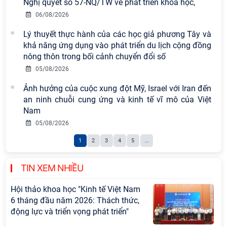
chuyên đề: Đẩy mạnh học tập, thực
Nghị quyết số 57-NQ/TW về phát triển khoa học,
hành tư tưởng, đạo đức, phương
06/08/2026
pháp, phong cách Hồ Chí Minh trong
Lý thuyết thực hành của các học giả phương Tây và
giai đoạn phát triển mới
khả năng ứng dụng vào phát triển du lịch cộng đồng
Hội thảo khoa học quốc tế “Không
nông thôn trong bối cảnh chuyển đổi số
gian phát triển Việt Nam trong kỷ
05/08/2026
nguyên mới: Định hướng chiến lược
Ảnh hưởng của cuộc xung đột Mỹ, Israel với Iran đến
và lựa chọn chính sách” sẽ diễn ra
an ninh chuỗi cung ứng và kinh tế vĩ mô của Việt
vào thứ ba, ngày 28/7/2026
Nam
Hội nghị Lãnh đạo Viện Hàn lâm
05/08/2026
Khoa học xã hội Việt Nam làm việc
1
2
3
4
5
...
với Ban Chủ nhiệm các Chương trình
khoa học và công nghệ trọng điểm
cấp Bộ
TIN XEM NHIỀU
Hội thảo khoa học "Kinh tế Việt Nam
6 tháng đầu năm 2026: Thách thức,
động lực và triển vọng phát triển"