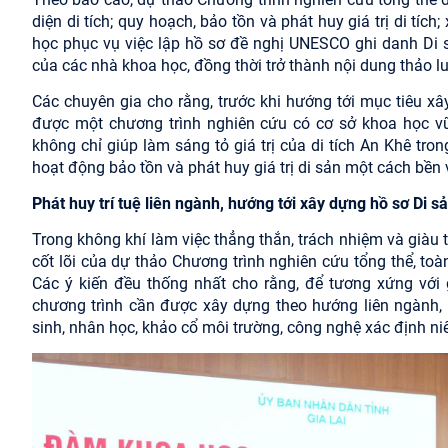
diện di tích; quy hoạch, bảo tồn và phát huy giá trị di tíc
học phục vụ việc lập hồ sơ đề nghị UNESCO ghi danh Di s
của các nhà khoa học, đồng thời trở thành nội dung thảo lu
Các chuyên gia cho rằng, trước khi hướng tới mục tiêu xâ
được một chương trình nghiên cứu có cơ sở khoa học vữn
không chỉ giúp làm sáng tỏ giá trị của di tích An Khê tro
hoạt động bảo tồn và phát huy giá trị di sản một cách bền
Phát huy trí tuệ liên ngành, hướng tới xây dựng hồ sơ Di s
Trong không khí làm việc thẳng thắn, trách nhiệm và giàu 
cốt lõi của dự thảo Chương trình nghiên cứu tổng thể, to
Các ý kiến đều thống nhất cho rằng, để tương xứng với g
chương trình cần được xây dựng theo hướng liên ngành, 
sinh, nhân học, khảo cổ môi trường, công nghệ xác định niê