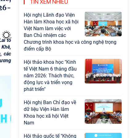
TIN XEM NHIỀU
đạo sự nghiệp xây dựng chủ nghĩa xã hội
026-
Hội nghị Lãnh đạo Viện
Hàn lâm Khoa học xã hội
Việt Nam làm việc với
Ban Chủ nhiệm các
ai tổ
Chương trình khoa học và công nghệ trọng
 Khê,
điểm cấp Bộ
, các
hương
Hội thảo khoa học "Kinh
tế Việt Nam 6 tháng đầu
năm 2026: Thách thức,
động lực và triển vọng
phát triển"
Hội nghị Ban Chỉ đạo về
dữ liệu Viện Hàn lâm
Khoa học xã hội Việt
Nam
Hội thảo quốc tế "Không