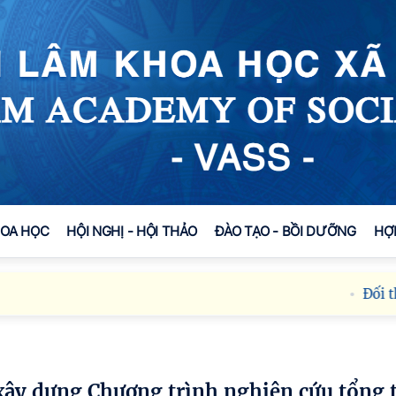
HOA HỌC
HỘI NGHỊ - HỘI THẢO
ĐÀO TẠO - BỒI DƯỠNG
HỢ
Đối thoại IC