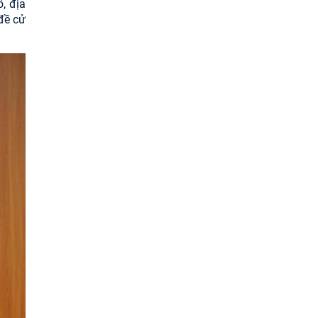
, địa
đề cử