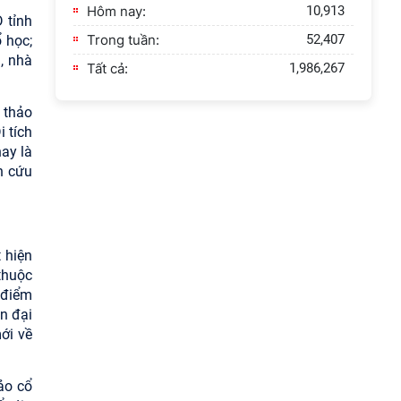
Hôm nay:
10,913
 tỉnh
Trong tuần:
52,407
 học;
, nhà
Tất cả:
1,986,267
 thảo
i tích
ay là
n cứu
 hiện
thuộc
 điểm
ên đại
ới về
ảo cổ