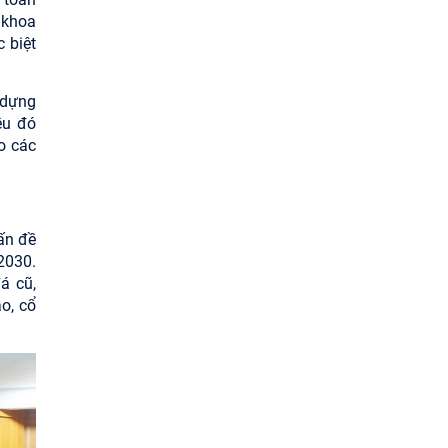
n khoa
 biệt
 dựng
ều đó
o các
ấn đề
2030.
á cũ,
o, cổ