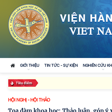
GIỚI THIỆU
TIN TỨC - SỰ KIỆN
NGHIÊN CỨU K
Tiêu điểm
HỘI NGHỊ - HỘI THẢO
Tọa đàm khoa học: Thảo luận, góp ý xây dựng Chương trình nghiên cứu tổng thể,