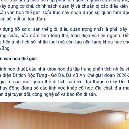
h; xây dựng cơ chế, chính sách quản lý và chuẩn bị các điều kiệ
ản văn hóa thế giới. Cấu trúc này nhận được sự quan tâm đặc
ận sôi nổi tại tọa đàm.
y dựng hồ sơ di sản thế giới, điều quan trọng nhất là phải xây
g chắc, bảo đảm tính tổng thể, toàn diện và liên ngành. Đi
ng tiến trình lịch sử nhân loại mà còn tạo nền tảng khoa học ch
 vững.
ản văn hóa thế giới
tính học thuật, các nhà khoa học đã tập trung phân tích nhiều v
àn diện Di tích Rộc Tưng - Gò Đá, Đá cũ An Khê giai đoạn 2026-
iá trị của một quần thể di tích có niên đại thuộc sơ kỳ Đồ đ
huy động đồng bộ các lĩnh vực khảo cổ học, địa chất, địa mạ
n đại tuyệt đối, công nghệ số và bảo tồn di sản.