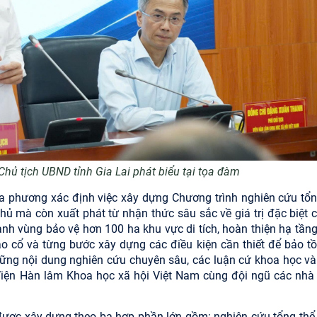
hủ tịch UBND tỉnh Gia Lai phát biểu tại tọa đàm
ịa phương xác định việc xây dựng Chương trình nghiên cứu tổn
ủ mà còn xuất phát từ nhận thức sâu sắc về giá trị đặc biệt c
nh vùng bảo vệ hơn 100 ha khu vực di tích, hoàn thiện hạ tầng
ảo cổ và từng bước xây dựng các điều kiện cần thiết để bảo tồ
hững nội dung nghiên cứu chuyên sâu, các luận cứ khoa học và
iện Hàn lâm Khoa học xã hội Việt Nam cùng đội ngũ các nhà
được xây dựng theo ba hợp phần lớn gồm: nghiên cứu tổng thể,