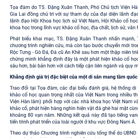
Tọa đàm do TS. Đặng Xuân Thanh, Phó Chủ tịch Viện Hàn
Gia Lai đồng chủ trì với sự tham dự của đại diện lãnh đ
lãnh đạo Hội Khoa học lịch sử Việt Nam, Hội Khảo cổ họ
khoa học trong lĩnh vực khảo cổ học, địa chất, lịch sử, văn
Phát biểu khai mạc, TS. Đặng Xuân Thanh nhấn mạnh, T
chương trình nghiên cứu, mà còn tạo bước chuyển mới trong 
Rộc Tưng - Gò Đá, Đá cũ An Khê sau hơn một thập niên tr
chứng minh khẳng định đây là một phát hiện khảo cổ học 
sâu hơn, bài bản hơn với cách tiếp cận liên ngành và quy m
Khẳng định giá trị đặc biệt của một di sản mang tầm quốc 
Trao đổi tại Tọa đàm, các đại biểu đánh giá, hệ thống d
khảo cổ học quan trọng nhất của Việt Nam trong nhiều t
Viện Hàn lâm) phối hợp với các nhà khoa học Việt Nam và
khảo cổ, phát hiện hàng nghìn hiện vật đá ghè hai mặt cùng
khoảng 80 vạn năm. Những kết quả này đã tạo tiếng vang 
tiến trình phát triển của loài người ở khu vực Đông Nam Á.
Theo dự thảo Chương trình nghiên cứu tổng thể do UBND tỉn