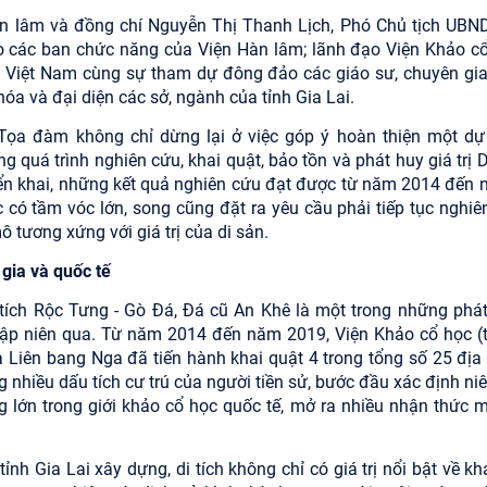
 lâm và đồng chí Nguyễn Thị Thanh Lịch, Phó Chủ tịch UBND
ạo các ban chức năng của Viện Hàn lâm; lãnh đạo Viện Khảo cổ
c Việt Nam cùng sự tham dự đông đảo các giáo sư, chuyên gia
 hóa và đại diện các sở, ngành của tỉnh Gia Lai.
ọa đàm không chỉ dừng lại ở việc góp ý hoàn thiện một dự
quá trình nghiên cứu, khai quật, bảo tồn và phát huy giá trị D
iển khai, những kết quả nghiên cứu đạt được từ năm 2014 đến n
có tầm vóc lớn, song cũng đặt ra yêu cầu phải tiếp tục nghiê
ô tương xứng với giá trị của di sản.
gia và quốc tế
i tích Rộc Tưng - Gò Đá, Đá cũ An Khê là một trong những phát
hập niên qua. Từ năm 2014 đến năm 2019, Viện Khảo cổ học (
 Liên bang Nga đã tiến hành khai quật 4 trong tổng số 25 địa
 nhiều dấu tích cư trú của người tiền sử, bước đầu xác định ni
lớn trong giới khảo cổ học quốc tế, mở ra nhiều nhận thức m
h Gia Lai xây dựng, di tích không chỉ có giá trị nổi bật về kh