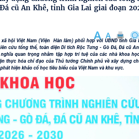
Đá cũ An Khê, tỉnh Gia Lai giai đoạn 2
xã hội Việt Nam (Viện Hàn lâm) phối hợp với UBND tỉnh Gia L
n cứu tổng thể, toàn diện Di tích Rộc Tưng - Gò Đá, Đá cũ An
 nghĩa quan trọng nhằm tập hợp trí tuệ của các nhà khoa học
iện thực hóa chỉ đạo của Thủ tướng Chính phủ về xây dựng c
phát hiện khảo cổ học tiêu biểu của Việt Nam và khu vực.