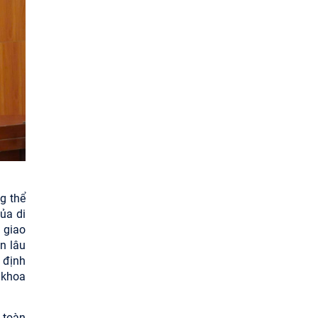
g thể
ủa di
 giao
n lâu
 định
 khoa
 toàn