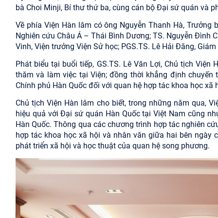
bà Choi Minji, Bí thư thứ ba, cùng cán bộ Đại sứ quán và ph
Về phía Viện Hàn lâm có ông Nguyễn Thanh Hà, Trưởng b
Nghiên cứu Châu Á – Thái Bình Dương; TS. Nguyễn Đình Ch
Vinh, Viện trưởng Viện Sử học; PGS.TS. Lê Hải Đăng, Giám
Phát biểu tại buổi tiếp, GS.TS. Lê Văn Lợi, Chủ tịch Việ
thăm và làm việc tại Viện; đồng thời khẳng định chuyến 
Chính phủ Hàn Quốc đối với quan hệ hợp tác khoa học xã h
Chủ tịch Viện Hàn lâm cho biết, trong những năm qua, Việ
hiệu quả với Đại sứ quán Hàn Quốc tại Việt Nam cũng như
Hàn Quốc. Thông qua các chương trình hợp tác nghiên cứu,
hợp tác khoa học xã hội và nhân văn giữa hai bên ngày c
phát triển xã hội và học thuật của quan hệ song phương.