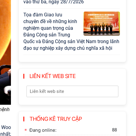
vào thứ ba, ngày 28/7/2026
Tọa đàm Giao lưu
chuyên đề về những kinh
nghiệm quan trọng của
Đảng Cộng sản Trung
Quốc và Đảng Cộng sản Việt Nam trong lãnh
đạo sự nghiệp xây dựng chủ nghĩa xã hội
Hội nghị Lãnh đạo Viện
Hàn lâm Khoa học xã hội
Việt Nam làm việc với
LIÊN KẾT WEB SITE
Ban Chủ nhiệm các
Chương trình khoa học và công nghệ trọng
điểm cấp Bộ
Hội thảo khoa học "Kinh
 mệnh
tế Việt Nam 6 tháng đầu
THỐNG KÊ TRUY CẬP
năm 2026: Thách thức,
g Woo
động lực và triển vọng
Đang online:
88
nhất;
phát triển"