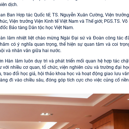
iên dịch.
an Ban Hợp tác Quốc tế; TS. Nguyễn Xuân Cường, Viện trưởng
úc, Viện trưởng Viện Kinh tế Việt Nam và Thế giới; PGS.TS. Võ
 đốc Bảo tàng Dân tộc học Việt Nam.
n Hàn lâm nhiệt liệt chào mừng Ngài Đại sứ và Đoàn công tác đ
thăm có ý nghĩa quan trọng, thể hiện sự quan tâm và coi trọn
ội và nhân văn giữa hai nước.
n Hàn lâm luôn duy trì và phát triển mối quan hệ hợp tác chặt
 với nhiều cơ quan, tổ chức, viện nghiên cứu và trường đại họ
 trao đổi học giả, hội thảo khoa học và hoạt động giao lưu văn
àng đi vào chiều sâu, đóng góp tích cực cho việc củng cố nền