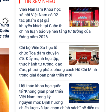
TIN XEM NHIỀU
Viện Hàn lâm Khoa học
xã hội Việt Nam có 02
tác phẩm đạt giải
Trung
khuyến khích tại Cuộc thi
 Quốc
chính luận bảo vệ nền tảng tư tưởng của
ng của
Đảng năm 2026
Chi bộ Viện Sử học tổ
chức Tọa đàm chuyên
đề: Đẩy mạnh học tập,
thực hành tư tưởng, đạo
đức, phương pháp, phong cách Hồ Chí Minh
trong giai đoạn phát triển mới
Hội thảo khoa học quốc
tế “Không gian phát triển
Việt Nam trong kỷ
nguyên mới: Định hướng
chiến lược và lựa chọn chính sách” sẽ diễn ra