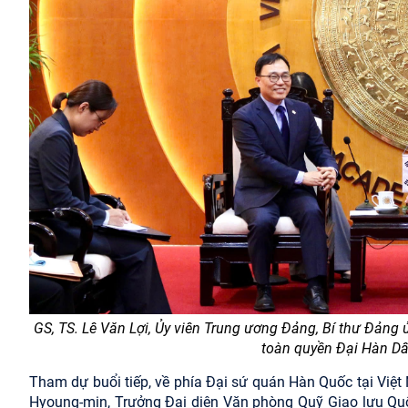
GS, TS. Lê Văn Lợi, Ủy viên Trung ương Đảng, Bí thư Đảng 
toàn quyền Đại Hàn Dân
Tham dự buổi tiếp, về phía Đại sứ quán Hàn Quốc tại Việ
Hyoung-min, Trưởng Đại diện Văn phòng Quỹ Giao lưu Quốc