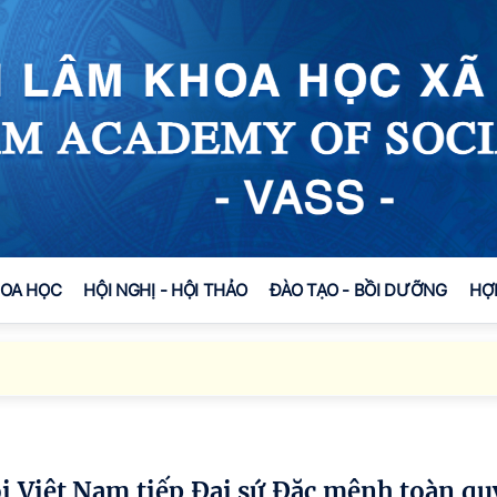
HOA HỌC
HỘI NGHỊ - HỘI THẢO
ĐÀO TẠO - BỒI DƯỠNG
HỢ