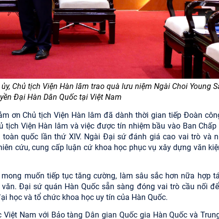
 ủy, Chủ tịch Viện Hàn lâm
trao quà lưu niệm Ngài Choi Young S
yền Đại Hàn Dân Quốc tại Việt Nam
cảm ơn Chủ tịch Viện Hàn lâm đã dành thời gian tiếp Đoàn công
ủ tịch Viện Hàn lâm và việc được tín nhiệm bầu vào Ban Chấp
toàn quốc lần thứ XIV. Ngài Đại sứ đánh giá cao vai trò và 
iên cứu, cung cấp luận cứ khoa học phục vụ xây dựng văn kiệ
à mong muốn tiếp tục tăng cường, làm sâu sắc hơn nữa hợp tá
 văn. Đại sứ quán Hàn Quốc sẵn sàng đóng vai trò cầu nối để
ại học và tổ chức khoa học uy tín của Hàn Quốc.
c Việt Nam với
Bảo tàng Dân gian Quốc gia Hàn Quốc
và Trun