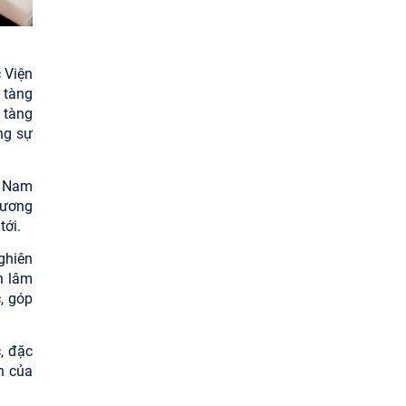
 Viện
 tàng
 tàng
ng sự
t Nam
hương
tới.
ghiên
n lâm
, góp
, đặc
n của