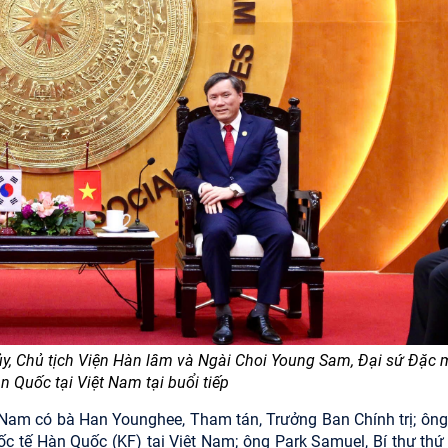
ủy, Chủ tịch Viện Hàn lâm
và Ngài Choi Young Sam, Đại sứ Đặc
 Quốc tại Việt Nam tại buổi tiếp
t Nam có bà Han Younghee, Tham tán, Trưởng Ban Chính trị; ôn
 tế Hàn Quốc (KF) tại Việt Nam; ông Park Samuel, Bí thư thứ 