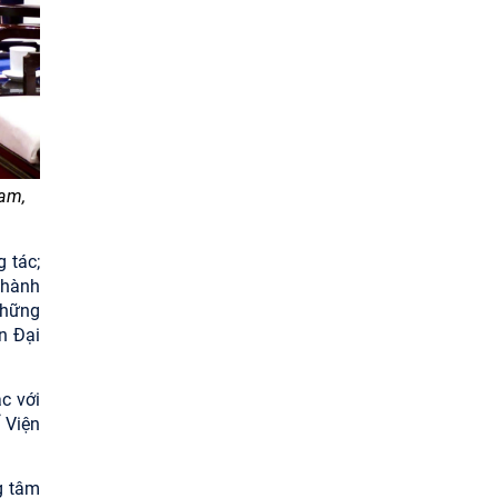
am,
 tác;
 hành
những
n Đại
c với
 Viện
g tâm