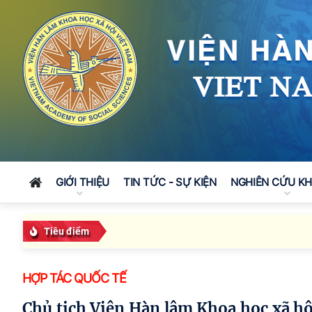
GIỚI THIỆU
TIN TỨC - SỰ KIỆN
NGHIÊN CỨU K
Tiêu điểm
HỢP TÁC QUỐC TẾ
Chủ tịch Viện Hàn lâm Khoa học xã hội Việt Nam tiếp Đại sứ Đặc mệnh toàn quyền