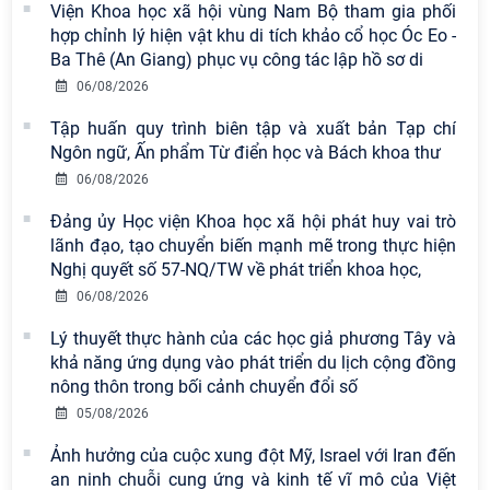
khích tại Cuộc thi chính luận bảo vệ
Viện Khoa học xã hội vùng Nam Bộ tham gia phối
nền tảng tư tưởng của Đảng năm
hợp chỉnh lý hiện vật khu di tích khảo cổ học Óc Eo -
2026
Ba Thê (An Giang) phục vụ công tác lập hồ sơ di
06/08/2026
Chi bộ Viện Sử học tổ chức Tọa đàm
chuyên đề: Đẩy mạnh học tập, thực
Tập huấn quy trình biên tập và xuất bản Tạp chí
hành tư tưởng, đạo đức, phương
Ngôn ngữ, Ấn phẩm Từ điển học và Bách khoa thư
pháp, phong cách Hồ Chí Minh trong
06/08/2026
giai đoạn phát triển mới
Đảng ủy Học viện Khoa học xã hội phát huy vai trò
Hội thảo khoa học quốc tế “Không
lãnh đạo, tạo chuyển biến mạnh mẽ trong thực hiện
gian phát triển Việt Nam trong kỷ
Nghị quyết số 57-NQ/TW về phát triển khoa học,
nguyên mới: Định hướng chiến lược
06/08/2026
và lựa chọn chính sách” sẽ diễn ra
Lý thuyết thực hành của các học giả phương Tây và
vào thứ ba, ngày 28/7/2026
khả năng ứng dụng vào phát triển du lịch cộng đồng
Tọa đàm Giao lưu chuyên đề về
nông thôn trong bối cảnh chuyển đổi số
những kinh nghiệm quan trọng của
05/08/2026
Đảng Cộng sản Trung Quốc và Đảng
Ảnh hưởng của cuộc xung đột Mỹ, Israel với Iran đến
Cộng sản Việt Nam trong lãnh đạo
an ninh chuỗi cung ứng và kinh tế vĩ mô của Việt
sự nghiệp xây dựng chủ nghĩa xã hội