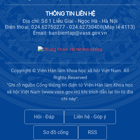
THÔNG TIN LIÊN HỆ
Địa chỉ: Số 1 Liễu Giai - Ngọc Hà - Hà Nội
Điện thoại: 024.62750277 - 024.62730408(Máy lẻ 4113)
Email: banbientap@vass.gov.vn
Copyright © Viện Hàn lâm Khoa học xã hội Việt Nam. All
Rights Reserved
"Ghi rõ nguồn Cổng thông tin điện tử Viện Hàn lâm Khoa học
xã hội Việt Nam (www.vass.gov.vn) khi trích dẫn lại tin từ địa
chỉ này".
Hỏi - Đáp
Liên hệ - Góp ý
Sơ đồ cổng
RSS