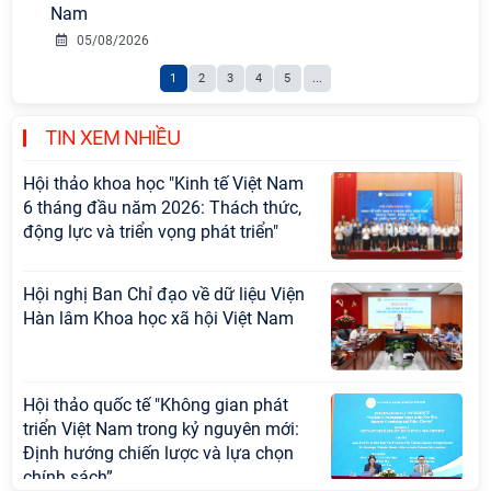
Nam
Hội nghị Lãnh đạo Viện Hàn lâm
05/08/2026
Khoa học xã hội Việt Nam làm việc
1
2
3
4
5
...
với Ban Chủ nhiệm các Chương trình
khoa học và công nghệ trọng điểm
cấp Bộ
TIN XEM NHIỀU
Hội thảo khoa học "Kinh tế Việt Nam
6 tháng đầu năm 2026: Thách thức,
động lực và triển vọng phát triển"
Hội nghị Ban Chỉ đạo về dữ liệu Viện
Hàn lâm Khoa học xã hội Việt Nam
Hội thảo quốc tế "Không gian phát
triển Việt Nam trong kỷ nguyên mới:
Định hướng chiến lược và lựa chọn
chính sách”