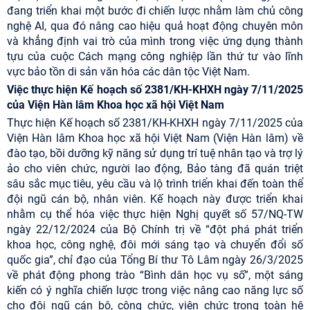
đang triển khai một bước đi chiến lược nhằm làm chủ công
nghệ AI, qua đó nâng cao hiệu quả hoạt động chuyên môn
và khẳng định vai trò của mình trong việc ứng dụng thành
tựu của cuộc Cách mạng công nghiệp lần thứ tư vào lĩnh
vực bảo tồn di sản văn hóa các dân tộc Việt Nam.
Việc thực hiện Kế hoạch số 2381/KH-KHXH ngày 7/11/2025
của Viện Hàn lâm Khoa học xã hội Việt Nam
Thực hiện Kế hoạch số 2381/KH-KHXH ngày 7/11/2025 của
Viện Hàn lâm Khoa học xã hội Việt Nam (Viện Hàn lâm) về
đào tạo, bồi dưỡng kỹ năng sử dụng trí tuệ nhân tạo và trợ lý
ảo cho viên chức, người lao động, Bảo tàng đã quán triệt
sâu sắc mục tiêu, yêu cầu và lộ trình triển khai đến toàn thể
đội ngũ cán bộ, nhân viên. Kế hoạch này được triển khai
nhằm cụ thể hóa việc thực hiện Nghị quyết số 57/NQ-TW
ngày 22/12/2024 của Bộ Chính trị về “đột phá phát triển
khoa học, công nghệ, đôi mới sáng tạo và chuyển đổi số
quốc gia”, chỉ đạo của Tổng Bí thư Tô Lâm ngày 26/3/2025
về phát động phong trào “Bình dân học vụ số”, một sáng
kiến có ý nghĩa chiến lược trong việc nâng cao năng lực số
cho đội ngũ cán bộ, công chức, viên chức trong toàn hệ