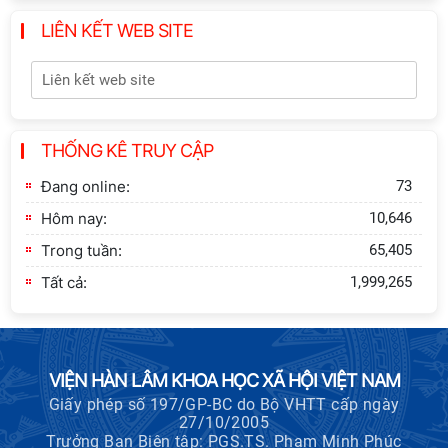
LIÊN KẾT WEB SITE
Khai quật công trường khai thác đá
xây dựng Thành Nhà Hồ ở núi An
Tôn
Thông báo bổ sung về việc tuyển
THỐNG KÊ TRUY CẬP
sinh đào tạo trình độ tiến sĩ đợt 1
năm 2026
Đang online:
73
Hôm nay:
10,646
Trong tuần:
65,405
Tất cả:
1,999,265
VIỆN HÀN LÂM KHOA HỌC XÃ HỘI VIỆT NAM
Giấy phép số 197/GP-BC do Bộ VHTT cấp ngày
27/10/2005
Trưởng Ban Biên tập: PGS.TS. Phạm Minh Phúc