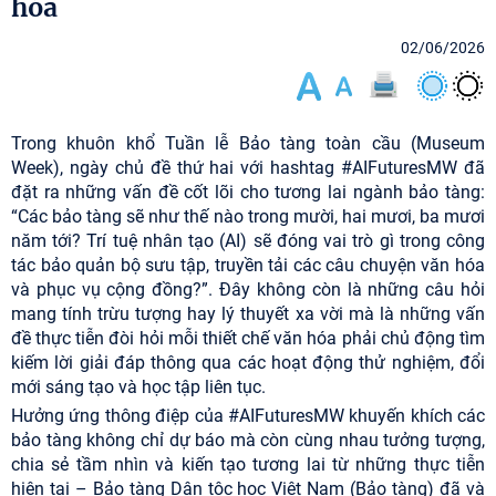
hóa
02/06/2026
Trong khuôn khổ Tuần lễ Bảo tàng toàn cầu (Museum
Week), ngày chủ đề thứ hai với hashtag #AIFuturesMW đã
đặt ra những vấn đề cốt lõi cho tương lai ngành bảo tàng:
“Các bảo tàng sẽ như thế nào trong mười, hai mươi, ba mươi
năm tới? Trí tuệ nhân tạo (AI) sẽ đóng vai trò gì trong công
tác bảo quản bộ sưu tập, truyền tải các câu chuyện văn hóa
và phục vụ cộng đồng?”. Đây không còn là những câu hỏi
mang tính trừu tượng hay lý thuyết xa vời mà là những vấn
đề thực tiễn đòi hỏi mỗi thiết chế văn hóa phải chủ động tìm
kiếm lời giải đáp thông qua các hoạt động thử nghiệm, đổi
mới sáng tạo và học tập liên tục.
Hưởng ứng thông điệp của #AIFuturesMW khuyến khích các
bảo tàng không chỉ dự báo mà còn cùng nhau tưởng tượng,
chia sẻ tầm nhìn và kiến tạo tương lai từ những thực tiễn
hiện tại – Bảo tàng Dân tộc học Việt Nam (Bảo tàng) đã và