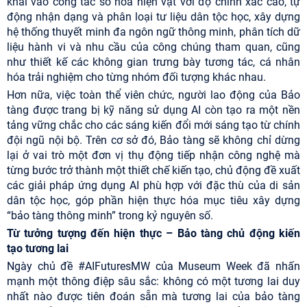
khai vào công tác số hóa hiện vật với độ chính xác cao, tự
động nhận dạng và phân loại tư liệu dân tộc học, xây dựng
hệ thống thuyết minh đa ngôn ngữ thông minh, phân tích dữ
liệu hành vi và nhu cầu của công chúng tham quan, cũng
như thiết kế các không gian trưng bày tương tác, cá nhân
hóa trải nghiệm cho từng nhóm đối tượng khác nhau.
Hơn nữa, việc toàn thể viên chức, người lao động của Bảo
tàng được trang bị kỹ năng sử dụng AI còn tạo ra một nền
tảng vững chắc cho các sáng kiến đổi mới sáng tạo từ chính
đội ngũ nội bộ. Trên cơ sở đó, Bảo tàng sẽ không chỉ dừng
lại ở vai trò một đơn vị thụ động tiếp nhận công nghệ mà
từng bước trở thành một thiết chế kiến tạo, chủ động đề xuất
các giải pháp ứng dụng AI phù hợp với đặc thù của di sản
dân tộc học, góp phần hiện thực hóa mục tiêu xây dựng
“bảo tàng thông minh” trong kỷ nguyên số.
Từ tưởng tượng đến hiện thực – Bảo tàng chủ động kiến
tạo tương lai
Ngày chủ đề #AIFuturesMW của Museum Week đã nhấn
mạnh một thông điệp sâu sắc: không có một tương lai duy
nhất nào được tiên đoán sẵn mà tương lai của bảo tàng