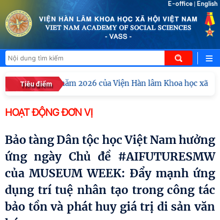
E-office
English
|
ông tác tháng 8 năm 2026 của Viện Hàn lâm Khoa học xã hội 
Tiêu điểm
HOẠT ĐỘNG ĐƠN VỊ
Bảo tàng Dân tộc học Việt Nam hưởng
ứng ngày Chủ đề #AIFUTURESMW
của MUSEUM WEEK: Đẩy mạnh ứng
dụng trí tuệ nhân tạo trong công tác
bảo tồn và phát huy giá trị di sản văn