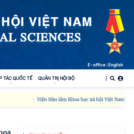
E-office
English
|
P TÁC QUỐC TẾ
QUẢN TRỊ NỘI BỘ
Viện Hàn lâm Khoa học xã hội Việt Nam công bố c