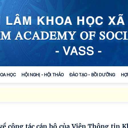
HOA HỌC
HỘI NGHỊ - HỘI THẢO
ĐÀO TẠO - BỒI DƯỠNG
HỢ