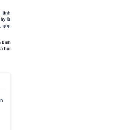
 lãnh
ây là
, góp
n Bình
ã hội
ận