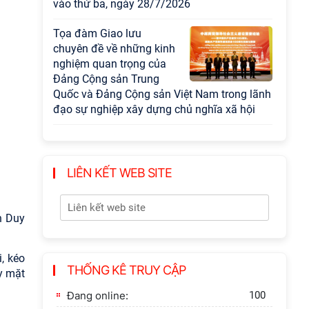
vào thứ ba, ngày 28/7/2026
Tọa đàm Giao lưu
chuyên đề về những kinh
nghiệm quan trọng của
Đảng Cộng sản Trung
Quốc và Đảng Cộng sản Việt Nam trong lãnh
đạo sự nghiệp xây dựng chủ nghĩa xã hội
Hội nghị Lãnh đạo Viện
Hàn lâm Khoa học xã hội
Việt Nam làm việc với
LIÊN KẾT WEB SITE
Ban Chủ nhiệm các
Chương trình khoa học và công nghệ trọng
điểm cấp Bộ
n Duy
Hội thảo khoa học "Kinh
, kéo
tế Việt Nam 6 tháng đầu
THỐNG KÊ TRUY CẬP
y mặt
năm 2026: Thách thức,
động lực và triển vọng
Đang online:
100
phát triển"