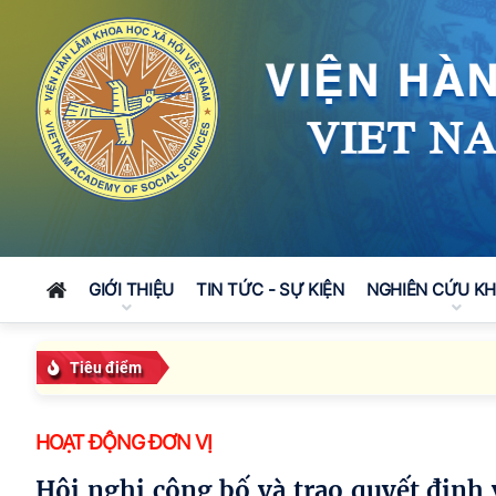
GIỚI THIỆU
TIN TỨC - SỰ KIỆN
NGHIÊN CỨU K
Tiêu điểm
HOẠT ĐỘNG ĐƠN VỊ
Hội nghị công bố và trao quyết định về công tác cán bộ của Viện Thông tin Khoa