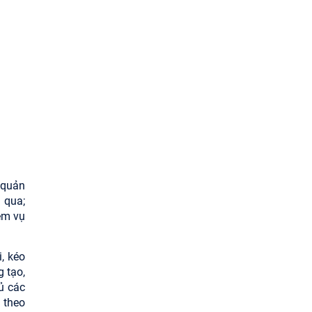
 quản
 qua;
iệm vụ
, kéo
g tạo,
ủ các
 theo