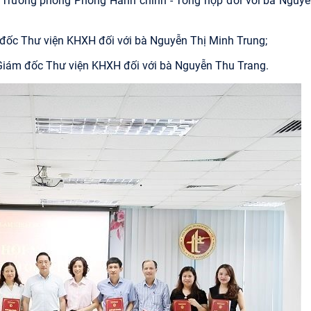
ó Trưởng phòng Phòng Hành chính - Tổng hợp đối với bà Nguyễ
 đốc Thư viện KHXH đối với bà Nguyễn Thị Minh Trung;
 Giám đốc Thư viện KHXH đối với bà Nguyễn Thu Trang.