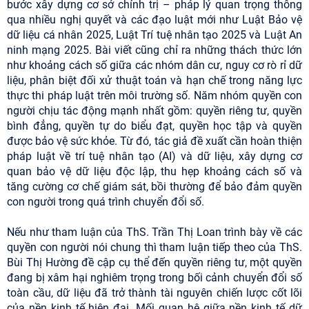
bước xây dựng cơ sở chính trị – pháp lý quan trọng thông
qua nhiều nghị quyết và các đạo luật mới như Luật Bảo vệ
dữ liệu cá nhân 2025, Luật Trí tuệ nhân tạo 2025 và Luật An
ninh mạng 2025. Bài viết cũng chỉ ra những thách thức lớn
như khoảng cách số giữa các nhóm dân cư, nguy cơ rò rỉ dữ
liệu, phân biệt đối xử thuật toán và hạn chế trong năng lực
thực thi pháp luật trên môi trường số. Năm nhóm quyền con
người chịu tác động mạnh nhất gồm: quyền riêng tư, quyền
bình đẳng, quyền tự do biểu đạt, quyền học tập và quyền
được bảo vệ sức khỏe. Từ đó, tác giả đề xuất cần hoàn thiện
pháp luật về trí tuệ nhân tạo (AI) và dữ liệu, xây dựng cơ
quan bảo vệ dữ liệu độc lập, thu hẹp khoảng cách số và
tăng cường cơ chế giám sát, bồi thường để bảo đảm quyền
con người trong quá trình chuyển đổi số.
Nếu như tham luận của ThS. Trần Thị Loan trình bày về các
quyền con người nói chung thì tham luận tiếp theo của ThS.
Bùi Thị Hường đề cập cụ thể đến quyền riêng tư, một quyền
đang bị xâm hại nghiêm trọng trong bối cảnh chuyển đổi số
toàn cầu, dữ liệu đã trở thành tài nguyên chiến lược cốt lõi
của nền kinh tế hiện đại. Mối quan hệ giữa nền kinh tế dữ