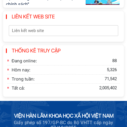
chính sách”
LIÊN KẾT WEB SITE
Khai quật công trường khai thác đá
xây dựng Thành Nhà Hồ ở núi An
Tôn
Viện Hàn lâm Khoa học xã hội Việt
THỐNG KÊ TRUY CẬP
Nam công bố các quyết định về
công tác cán bộ
Đang online:
88
Hôm nay:
5,326
Trong tuần:
71,542
Tất cả:
2,005,402
VIỆN HÀN LÂM KHOA HỌC XÃ HỘI VIỆT NAM
Giấy phép số 197/GP-BC do Bộ VHTT cấp ngày