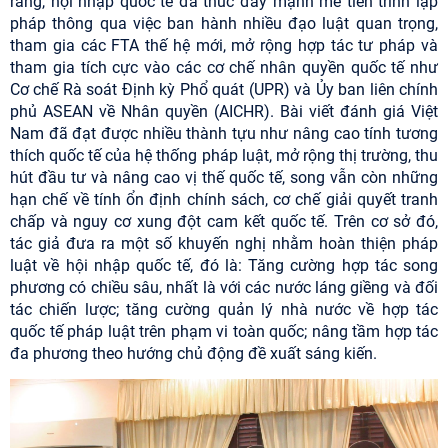
rằng, hội nhập quốc tế đã thúc đẩy mạnh mẽ tiến trình lập
pháp thông qua việc ban hành nhiều đạo luật quan trọng,
tham gia các FTA thế hệ mới, mở rộng hợp tác tư pháp và
tham gia tích cực vào các cơ chế nhân quyền quốc tế như
Cơ chế Rà soát Định kỳ Phổ quát (UPR) và Ủy ban liên chính
phủ ASEAN về Nhân quyền (AICHR). Bài viết đánh giá Việt
Nam đã đạt được nhiều thành tựu như nâng cao tính tương
thích quốc tế của hệ thống pháp luật, mở rộng thị trường, thu
hút đầu tư và nâng cao vị thế quốc tế, song vẫn còn những
hạn chế về tính ổn định chính sách, cơ chế giải quyết tranh
chấp và nguy cơ xung đột cam kết quốc tế. Trên cơ sở đó,
tác giả đưa ra một số khuyến nghị nhằm hoàn thiện pháp
luật về hội nhập quốc tế, đó là: Tăng cường hợp tác song
phương có chiều sâu, nhất là với các nước láng giềng và đối
tác chiến lược; tăng cường quản lý nhà nước về hợp tác
quốc tế pháp luật trên phạm vi toàn quốc; nâng tầm hợp tác
đa phương theo hướng chủ động đề xuất sáng kiến.