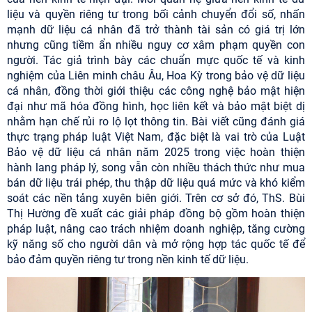
liệu và quyền riêng tư trong bối cảnh chuyển đổi số, nhấn
mạnh dữ liệu cá nhân đã trở thành tài sản có giá trị lớn
nhưng cũng tiềm ẩn nhiều nguy cơ xâm phạm quyền con
người. Tác giả trình bày các chuẩn mực quốc tế và kinh
nghiệm của Liên minh châu Âu, Hoa Kỳ trong bảo vệ dữ liệu
cá nhân, đồng thời giới thiệu các công nghệ bảo mật hiện
đại như mã hóa đồng hình, học liên kết và bảo mật biệt dị
nhằm hạn chế rủi ro lộ lọt thông tin. Bài viết cũng đánh giá
thực trạng pháp luật Việt Nam, đặc biệt là vai trò của Luật
Bảo vệ dữ liệu cá nhân năm 2025 trong việc hoàn thiện
hành lang pháp lý, song vẫn còn nhiều thách thức như mua
bán dữ liệu trái phép, thu thập dữ liệu quá mức và khó kiểm
soát các nền tảng xuyên biên giới. Trên cơ sở đó, ThS. Bùi
Thị Hường đề xuất các giải pháp đồng bộ gồm hoàn thiện
pháp luật, nâng cao trách nhiệm doanh nghiệp, tăng cường
kỹ năng số cho người dân và mở rộng hợp tác quốc tế để
bảo đảm quyền riêng tư trong nền kinh tế dữ liệu.