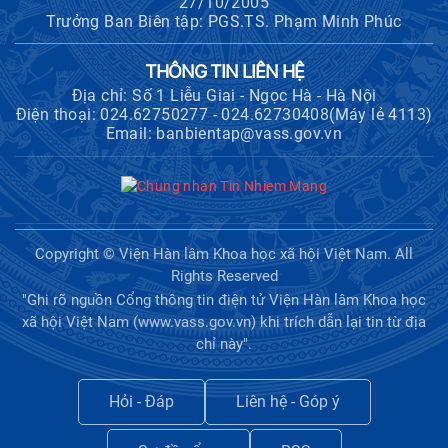
27/10/2005
Trưởng Ban Biên tập: PGS.TS. Phạm Minh Phúc
THÔNG TIN LIÊN HỆ
Địa chỉ: Số 1 Liễu Giai - Ngọc Hà - Hà Nội
Điện thoại: 024.62750277 - 024.62730408(Máy lẻ 4113)
Email: banbientap@vass.gov.vn
Copyright © Viện Hàn lâm Khoa học xã hội Việt Nam. All
Rights Reserved
"Ghi rõ nguồn Cổng thông tin điện tử Viện Hàn lâm Khoa học
xã hội Việt Nam (www.vass.gov.vn) khi trích dẫn lại tin từ địa
chỉ này".
Hỏi - Đáp
Liên hệ - Góp ý