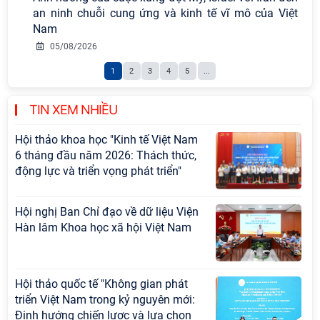
an ninh chuỗi cung ứng và kinh tế vĩ mô của Việt
sự nghiệp xây dựng chủ nghĩa xã hội
Nam
Hội nghị Lãnh đạo Viện Hàn lâm
05/08/2026
Khoa học xã hội Việt Nam làm việc
1
2
3
4
5
...
với Ban Chủ nhiệm các Chương trình
khoa học và công nghệ trọng điểm
cấp Bộ
TIN XEM NHIỀU
Hội thảo khoa học "Kinh tế Việt Nam
6 tháng đầu năm 2026: Thách thức,
động lực và triển vọng phát triển"
Hội nghị Ban Chỉ đạo về dữ liệu Viện
Hàn lâm Khoa học xã hội Việt Nam
Hội thảo quốc tế "Không gian phát
triển Việt Nam trong kỷ nguyên mới:
Định hướng chiến lược và lựa chọn