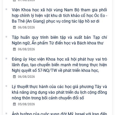
Nam có 02 tác phẩm đạt giải khuyến
khích tại Cuộc thi chính luận bảo vệ
Viện Khoa học xã hội vùng Nam Bộ tham gia phối
nền tảng tư tưởng của Đảng năm
hợp chỉnh lý hiện vật khu di tích khảo cổ học Óc Eo -
2026
Ba Thê (An Giang) phục vụ công tác lập hồ sơ di
06/08/2026
Chi bộ Viện Sử học tổ chức Tọa đàm
chuyên đề: Đẩy mạnh học tập, thực
Tập huấn quy trình biên tập và xuất bản Tạp chí
hành tư tưởng, đạo đức, phương
Ngôn ngữ, Ấn phẩm Từ điển học và Bách khoa thư
pháp, phong cách Hồ Chí Minh trong
06/08/2026
giai đoạn phát triển mới
Đảng ủy Học viện Khoa học xã hội phát huy vai trò
Hội thảo khoa học quốc tế “Không
lãnh đạo, tạo chuyển biến mạnh mẽ trong thực hiện
gian phát triển Việt Nam trong kỷ
Nghị quyết số 57-NQ/TW về phát triển khoa học,
nguyên mới: Định hướng chiến lược
06/08/2026
và lựa chọn chính sách” sẽ diễn ra
Lý thuyết thực hành của các học giả phương Tây và
vào thứ ba, ngày 28/7/2026
khả năng ứng dụng vào phát triển du lịch cộng đồng
Tọa đàm Giao lưu chuyên đề về
nông thôn trong bối cảnh chuyển đổi số
những kinh nghiệm quan trọng của
05/08/2026
Đảng Cộng sản Trung Quốc và Đảng
Ảnh hưởng của cuộc xung đột Mỹ, Israel với Iran đến
Cộng sản Việt Nam trong lãnh đạo