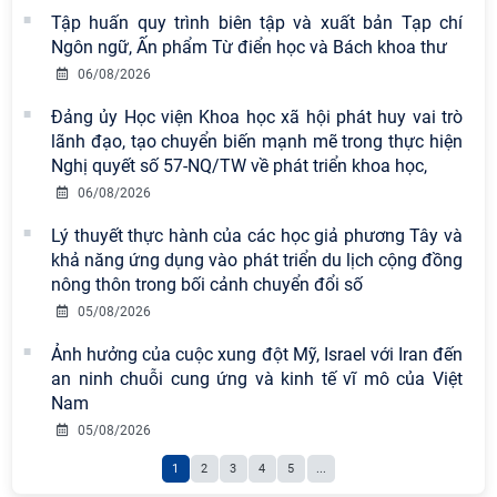
Tập huấn quy trình biên tập và xuất bản Tạp chí
Viện Hàn lâm Khoa học xã hội Việt
Ngôn ngữ, Ấn phẩm Từ điển học và Bách khoa thư
Nam công bố các quyết định về
công tác cán bộ
06/08/2026
Đảng ủy Học viện Khoa học xã hội phát huy vai trò
Chi bộ Viện Sử học tổ chức Tọa đàm
lãnh đạo, tạo chuyển biến mạnh mẽ trong thực hiện
chuyên đề: Đẩy mạnh học tập, thực
Nghị quyết số 57-NQ/TW về phát triển khoa học,
hành tư tưởng, đạo đức, phương
06/08/2026
pháp, phong cách Hồ Chí Minh trong
Lý thuyết thực hành của các học giả phương Tây và
giai đoạn phát triển mới
khả năng ứng dụng vào phát triển du lịch cộng đồng
Hội thảo khoa học quốc tế “Không
nông thôn trong bối cảnh chuyển đổi số
gian phát triển Việt Nam trong kỷ
05/08/2026
nguyên mới: Định hướng chiến lược
Ảnh hưởng của cuộc xung đột Mỹ, Israel với Iran đến
và lựa chọn chính sách” sẽ diễn ra
an ninh chuỗi cung ứng và kinh tế vĩ mô của Việt
vào thứ ba, ngày 28/7/2026
Nam
Hội nghị Lãnh đạo Viện Hàn lâm
05/08/2026
Khoa học xã hội Việt Nam làm việc
1
2
3
4
5
...
với Ban Chủ nhiệm các Chương trình