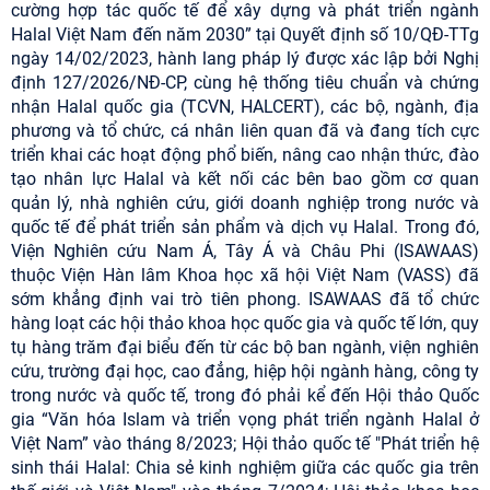
cường hợp tác quốc tế để xây dựng và phát triển ngành
Halal Việt Nam đến năm 2030” tại Quyết định số 10/QĐ-TTg
ngày 14/02/2023, hành lang pháp lý được xác lập bởi Nghị
định 127/2026/NĐ-CP, cùng hệ thống tiêu chuẩn và chứng
nhận Halal quốc gia (TCVN, HALCERT), các bộ, ngành, địa
phương và tổ chức, cá nhân liên quan đã và đang tích cực
triển khai các hoạt động phổ biến, nâng cao nhận thức, đào
tạo nhân lực Halal và kết nối các bên bao gồm cơ quan
quản lý, nhà nghiên cứu, giới doanh nghiệp trong nước và
quốc tế để phát triển sản phẩm và dịch vụ Halal. Trong đó,
Viện Nghiên cứu Nam Á, Tây Á và Châu Phi (ISAWAAS)
thuộc Viện Hàn lâm Khoa học xã hội Việt Nam (VASS) đã
sớm khẳng định vai trò tiên phong. ISAWAAS đã tổ chức
hàng loạt các hội thảo khoa học quốc gia và quốc tế lớn, quy
tụ hàng trăm đại biểu đến từ các bộ ban ngành, viện nghiên
cứu, trường đại học, cao đẳng, hiệp hội ngành hàng, công ty
trong nước và quốc tế, trong đó phải kể đến Hội thảo Quốc
gia “Văn hóa Islam và triển vọng phát triển ngành Halal ở
Việt Nam” vào tháng 8/2023; Hội thảo quốc tế "Phát triển hệ
sinh thái Halal: Chia sẻ kinh nghiệm giữa các quốc gia trên