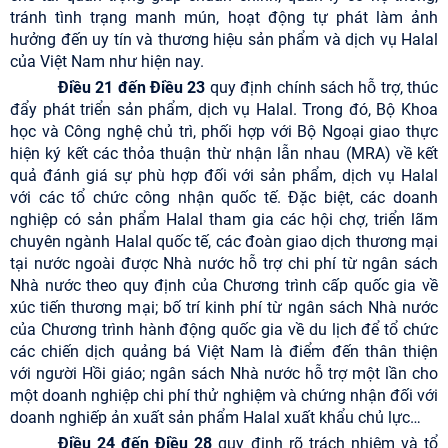
tránh tình trạng manh mún, hoạt động tự phát làm ảnh
hưởng đến uy tín và thương hiệu sản phẩm và dịch vụ Halal
của Việt Nam như hiện nay.
Điều 21 đến Điều 23
quy định chính sách hỗ trợ, thúc
đẩy phát triển sản phẩm, dịch vụ Halal. Trong đó, Bộ Khoa
học và Công nghệ chủ trì, phối hợp với Bộ Ngoại giao thực
hiện ký kết các thỏa thuận thừ nhận lẫn nhau (MRA) về kết
quả đánh giá sự phù hợp đối với sản phẩm, dịch vụ Halal
với các tổ chức công nhận quốc tế. Đặc biệt, các doanh
nghiệp có sản phẩm Halal tham gia các hội chợ, triển lãm
chuyên ngành Halal quốc tế, các đoàn giao dịch thương mại
tại nước ngoài được Nhà nước hỗ trợ chi phí từ ngân sách
Nhà nước theo quy định của Chương trình cấp quốc gia về
xúc tiến thương mại; bố trí kinh phí từ ngân sách Nhà nước
của Chương trình hành động quốc gia về du lịch để tổ chức
các chiến dịch quảng bá Việt Nam là điểm đến thân thiện
với người Hồi giáo; ngân sách Nhà nước hỗ trợ một lần cho
một doanh nghiệp chi phí thử nghiệm và chứng nhận đối với
doanh nghiếp ản xuất sản phẩm Halal xuất khẩu chủ lực…
Điều 24 đến Điều 28
quy định rõ trách nhiệm và tổ