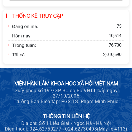
Khai quật công trường khai thác đá
THỐNG KÊ TRUY CẬP
xây dựng Thành Nhà Hồ ở núi An
Tôn
Đang online:
75
Hôm nay:
10,514
Trong tuần:
76,730
Tất cả:
2,010,590
VIỆN HÀN LÂM KHOA HỌC XÃ HỘI VIỆT NAM
Giấy phép số 197/GP-BC do Bộ VHTT cấp ngày
27/10/2005
Trưởng Ban Biên tập: PGS.TS. Phạm Minh Phúc
THÔNG TIN LIÊN HỆ
Địa chỉ: Số 1 Liễu Giai - Ngọc Hà - Hà Nội
Điện thoại: 024.62750277 - 024.62730408(Máy lẻ 4113)