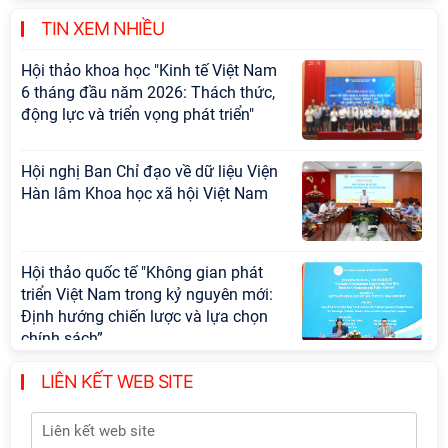
khoa học và công nghệ trọng điểm
cấp Bộ
TIN XEM NHIỀU
Hội thảo khoa học "Kinh tế Việt Nam
6 tháng đầu năm 2026: Thách thức,
động lực và triển vọng phát triển"
Hội nghị Ban Chỉ đạo về dữ liệu Viện
Hàn lâm Khoa học xã hội Việt Nam
Hội thảo quốc tế "Không gian phát
triển Việt Nam trong kỷ nguyên mới:
Định hướng chiến lược và lựa chọn
chính sách”
LIÊN KẾT WEB SITE
Thông báo bổ sung về việc tuyển
sinh đào tạo trình độ tiến sĩ đợt 1
năm 2026