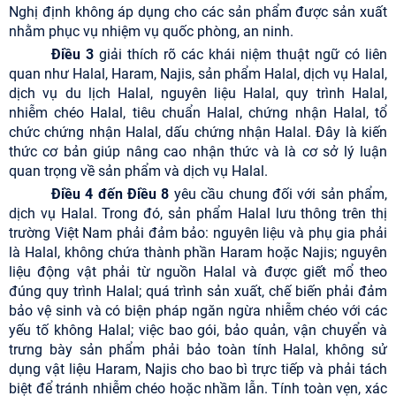
Nghị định không áp dụng cho các sản phẩm được sản xuất
nhằm phục vụ nhiệm vụ quốc phòng, an ninh.
Điều 3
giải thích rõ các khái niệm thuật ngữ có liên
quan như Halal, Haram, Najis, sản phẩm Halal, dịch vụ Halal,
dịch vụ du lịch Halal, nguyên liệu Halal, quy trình Halal,
nhiễm chéo Halal, tiêu chuẩn Halal, chứng nhận Halal, tổ
chức chứng nhận Halal, dấu chứng nhận Halal. Đây là kiến
thức cơ bản giúp nâng cao nhận thức và là cơ sở lý luận
quan trọng về sản phẩm và dịch vụ Halal.
Điều 4
đến
Điều 8
yêu cầu chung đối với sản phẩm,
dịch vụ Halal. Trong đó, sản phẩm Halal lưu thông trên thị
trường Việt Nam phải đảm bảo: nguyên liệu và phụ gia phải
là Halal, không chứa thành phần Haram hoặc Najis; nguyên
liệu động vật phải từ nguồn Halal và được giết mổ theo
đúng quy trình Halal; quá trình sản xuất, chế biến phải đảm
bảo vệ sinh và có biện pháp ngăn ngừa nhiễm chéo với các
yếu tố không Halal; việc bao gói, bảo quản, vận chuyển và
trưng bày sản phẩm phải bảo toàn tính Halal, không sử
dụng vật liệu Haram, Najis cho bao bì trực tiếp và phải tách
biệt để tránh nhiễm chéo hoặc nhầm lẫn. Tính toàn vẹn, xác