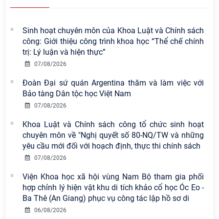
Sinh hoạt chuyên môn của Khoa Luật và Chính sách
công: Giới thiệu công trình khoa học “Thể chế chính
trị: Lý luận và hiện thực”
07/08/2026
Đoàn Đại sứ quán Argentina thăm và làm việc với
Bảo tàng Dân tộc học Việt Nam
07/08/2026
Khoa Luật và Chính sách công tổ chức sinh hoạt
chuyên môn về "Nghị quyết số 80-NQ/TW và những
yêu cầu mới đối với hoạch định, thực thi chính sách
07/08/2026
Viện Hàn lâm Khoa học xã hội Việt
Viện Khoa học xã hội vùng Nam Bộ tham gia phối
Nam có 02 tác phẩm đạt giải khuyến
hợp chỉnh lý hiện vật khu di tích khảo cổ học Óc Eo -
khích tại Cuộc thi chính luận bảo vệ
Ba Thê (An Giang) phục vụ công tác lập hồ sơ di
nền tảng tư tưởng của Đảng năm
2026
06/08/2026