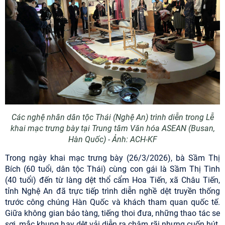
Các nghệ nhân dân tộc Thái (Nghệ An) trình diễn trong Lễ
khai mạc trưng bày tại Trung tâm Văn hóa ASEAN (Busan,
Hàn Quốc) - Ảnh: ACH-KF
Trong ngày khai mạc trưng bày (26/3/2026), bà Sầm Thị
Bích (60 tuổi, dân tộc Thái) cùng con gái là Sầm Thị Tình
(40 tuổi) đến từ làng dệt thổ cẩm Hoa Tiến, xã Châu Tiến,
tỉnh Nghệ An đã trực tiếp trình diễn nghề dệt truyền thống
trước công chúng Hàn Quốc và khách tham quan quốc tế.
Giữa không gian bảo tàng, tiếng thoi đưa, những thao tác se
sợi, mắc khung hay dệt vải diễn ra chậm rãi nhưng cuốn hút.