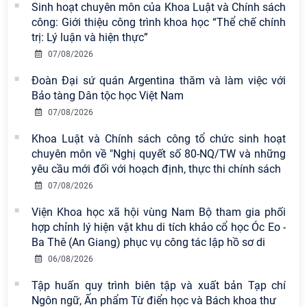
Sinh hoạt chuyên môn của Khoa Luật và Chính sách
công: Giới thiệu công trình khoa học “Thể chế chính
trị: Lý luận và hiện thực”
07/08/2026
Đoàn Đại sứ quán Argentina thăm và làm việc với
Bảo tàng Dân tộc học Việt Nam
07/08/2026
Khoa Luật và Chính sách công tổ chức sinh hoạt
chuyên môn về "Nghị quyết số 80-NQ/TW và những
yêu cầu mới đối với hoạch định, thực thi chính sách
07/08/2026
Viện Hàn lâm Khoa học xã hội Việt
Viện Khoa học xã hội vùng Nam Bộ tham gia phối
Nam có 02 tác phẩm đạt giải khuyến
hợp chỉnh lý hiện vật khu di tích khảo cổ học Óc Eo -
khích tại Cuộc thi chính luận bảo vệ
Ba Thê (An Giang) phục vụ công tác lập hồ sơ di
nền tảng tư tưởng của Đảng năm
2026
06/08/2026
Tập huấn quy trình biên tập và xuất bản Tạp chí
Chi bộ Viện Sử học tổ chức Tọa đàm
Ngôn ngữ, Ấn phẩm Từ điển học và Bách khoa thư
chuyên đề: Đẩy mạnh học tập, thực