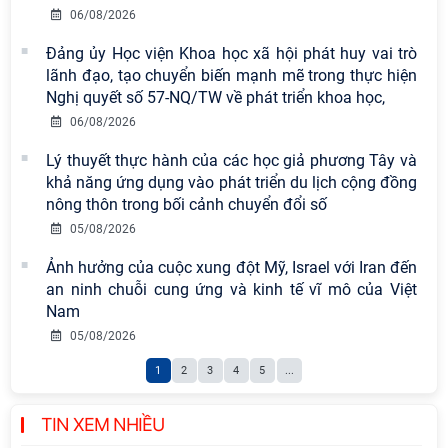
hành tư tưởng, đạo đức, phương
06/08/2026
pháp, phong cách Hồ Chí Minh trong
Đảng ủy Học viện Khoa học xã hội phát huy vai trò
giai đoạn phát triển mới
lãnh đạo, tạo chuyển biến mạnh mẽ trong thực hiện
Nghị quyết số 57-NQ/TW về phát triển khoa học,
Hội thảo khoa học quốc tế “Không
06/08/2026
gian phát triển Việt Nam trong kỷ
nguyên mới: Định hướng chiến lược
Lý thuyết thực hành của các học giả phương Tây và
và lựa chọn chính sách” sẽ diễn ra
khả năng ứng dụng vào phát triển du lịch cộng đồng
vào thứ ba, ngày 28/7/2026
nông thôn trong bối cảnh chuyển đổi số
05/08/2026
Viện Hàn lâm Khoa học xã hội Việt
Nam công bố các quyết định về
Ảnh hưởng của cuộc xung đột Mỹ, Israel với Iran đến
công tác cán bộ
an ninh chuỗi cung ứng và kinh tế vĩ mô của Việt
Nam
Tọa đàm Giao lưu chuyên đề về
05/08/2026
những kinh nghiệm quan trọng của
1
2
3
4
5
...
Đảng Cộng sản Trung Quốc và Đảng
Cộng sản Việt Nam trong lãnh đạo
sự nghiệp xây dựng chủ nghĩa xã hội
TIN XEM NHIỀU