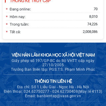
THỐNG KÊ TRUY CẬP
Khai quật công trường khai thác đá
xây dựng Thành Nhà Hồ ở núi An
Đang online:
70
Tôn
Hôm nay:
8,010
Trong tuần:
74,226
Tất cả:
2,008,086
VIỆN HÀN LÂM KHOA HỌC XÃ HỘI VIỆT NAM
Giấy phép số 197/GP-BC do Bộ VHTT cấp ngày
27/10/2005
Trưởng Ban Biên tập: PGS.TS. Phạm Minh Phúc
THÔNG TIN LIÊN HỆ
Địa chỉ: Số 1 Liễu Giai - Ngọc Hà - Hà Nội
Điện thoại: 024.62750277 - 024.62730408(Máy lẻ 4113)
Email: banbientap@vass.gov.vn