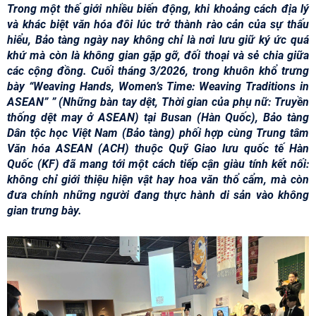
Trong một thế giới nhiều biến động, khi khoảng cách địa lý
và khác biệt văn hóa đôi lúc trở thành rào cản của sự thấu
hiểu, Bảo tàng ngày nay không chỉ là nơi lưu giữ ký ức quá
khứ mà còn là không gian gặp gỡ, đối thoại và sẻ chia giữa
các cộng đồng. Cuối tháng 3/2026, trong khuôn khổ trưng
bày “Weaving Hands, Women’s Time: Weaving Traditions in
ASEAN” ” (Những bàn tay dệt, Thời gian của phụ nữ: Truyền
thống dệt may ở ASEAN) tại Busan (Hàn Quốc), Bảo tàng
Dân tộc học Việt Nam (Bảo tàng) phối hợp cùng Trung tâm
Văn hóa ASEAN (ACH) thuộc Quỹ Giao lưu quốc tế Hàn
Quốc (KF) đã mang tới một cách tiếp cận giàu tính kết nối:
không chỉ giới thiệu hiện vật hay hoa văn thổ cẩm, mà còn
đưa chính những người đang thực hành di sản vào không
gian trưng bày.