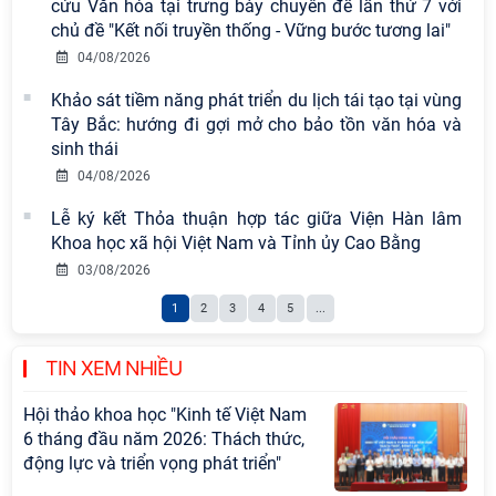
chuyên đề: Đẩy mạnh học tập, thực
cứu Văn hóa tại trưng bày chuyên đề lần thứ 7 với
hành tư tưởng, đạo đức, phương
chủ đề "Kết nối truyền thống - Vững bước tương lai"
pháp, phong cách Hồ Chí Minh trong
04/08/2026
giai đoạn phát triển mới
Khảo sát tiềm năng phát triển du lịch tái tạo tại vùng
Hội thảo khoa học quốc tế “Không
Tây Bắc: hướng đi gợi mở cho bảo tồn văn hóa và
gian phát triển Việt Nam trong kỷ
sinh thái
nguyên mới: Định hướng chiến lược
04/08/2026
và lựa chọn chính sách” sẽ diễn ra
Lễ ký kết Thỏa thuận hợp tác giữa Viện Hàn lâm
vào thứ ba, ngày 28/7/2026
Khoa học xã hội Việt Nam và Tỉnh ủy Cao Bằng
Hội nghị Lãnh đạo Viện Hàn lâm
03/08/2026
Khoa học xã hội Việt Nam làm việc
1
2
3
4
5
...
với Ban Chủ nhiệm các Chương trình
khoa học và công nghệ trọng điểm
cấp Bộ
TIN XEM NHIỀU
Hội thảo khoa học "Kinh tế Việt Nam
6 tháng đầu năm 2026: Thách thức,
động lực và triển vọng phát triển"