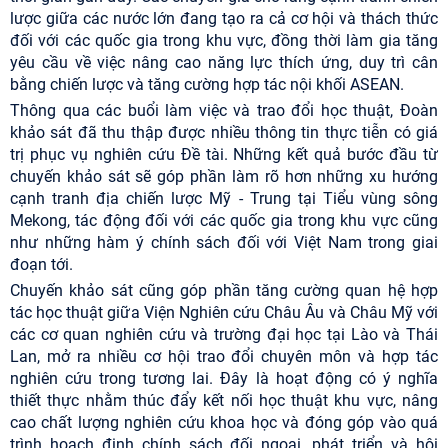
lược giữa các nước lớn đang tạo ra cả cơ hội và thách thức
đối với các quốc gia trong khu vực, đồng thời làm gia tăng
yêu cầu về việc nâng cao năng lực thích ứng, duy trì cân
bằng chiến lược và tăng cường hợp tác nội khối ASEAN.
Thông qua các buổi làm việc và trao đổi học thuật, Đoàn
khảo sát đã thu thập được nhiều thông tin thực tiễn có giá
trị phục vụ nghiên cứu Đề tài. Những kết quả bước đầu từ
chuyến khảo sát sẽ góp phần làm rõ hơn những xu hướng
cạnh tranh địa chiến lược Mỹ - Trung tại Tiểu vùng sông
Mekong, tác động đối với các quốc gia trong khu vực cũng
như những hàm ý chính sách đối với Việt Nam trong giai
đoạn tới.
Chuyến khảo sát cũng góp phần tăng cường quan hệ hợp
tác học thuật giữa Viện Nghiên cứu Châu Âu và Châu Mỹ với
các cơ quan nghiên cứu và trường đại học tại Lào và Thái
Lan, mở ra nhiều cơ hội trao đổi chuyên môn và hợp tác
nghiên cứu trong tương lai. Đây là hoạt động có ý nghĩa
thiết thực nhằm thúc đẩy kết nối học thuật khu vực, nâng
cao chất lượng nghiên cứu khoa học và đóng góp vào quá
trình hoạch định chính sách đối ngoại, phát triển và hội