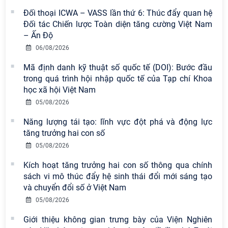
Đối thoại ICWA – VASS lần thứ 6: Thúc đẩy quan hệ
Đối tác Chiến lược Toàn diện tăng cường Việt Nam
– Ấn Độ
06/08/2026
Mã định danh kỹ thuật số quốc tế (DOI): Bước đầu
trong quá trình hội nhập quốc tế của Tạp chí Khoa
học xã hội Việt Nam
Viện Hàn lâm Khoa học xã hội Việt
05/08/2026
Nam có 02 tác phẩm đạt giải khuyến
Năng lượng tái tạo: lĩnh vực đột phá và động lực
khích tại Cuộc thi chính luận bảo vệ
tăng trưởng hai con số
nền tảng tư tưởng của Đảng năm
2026
05/08/2026
Kích hoạt tăng trưởng hai con số thông qua chính
Viện Hàn lâm Khoa học xã hội Việt
sách vi mô thúc đẩy hệ sinh thái đổi mới sáng tạo
Nam công bố các quyết định về
và chuyển đổi số ở Việt Nam
công tác cán bộ
05/08/2026
Chi bộ Viện Sử học tổ chức Tọa đàm
Giới thiệu không gian trưng bày của Viện Nghiên