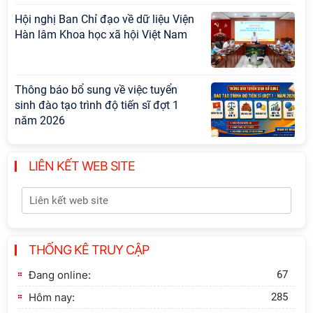
Hội nghị Ban Chỉ đạo về dữ liệu Viện
Hàn lâm Khoa học xã hội Việt Nam
Thông báo bổ sung về việc tuyển
sinh đào tạo trình độ tiến sĩ đợt 1
năm 2026
Hội thảo quốc tế "Không gian phát
LIÊN KẾT WEB SITE
triển Việt Nam trong kỷ nguyên mới:
Định hướng chiến lược và lựa chọn
chính sách”
Khai quật công trường khai thác đá
THỐNG KÊ TRUY CẬP
xây dựng Thành Nhà Hồ ở núi An
Tôn
Đang online:
67
Hôm nay:
285