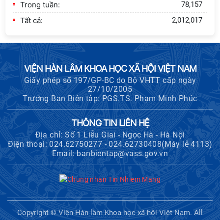
Trong tuần:
78,157
Tất cả:
2,012,017
VIỆN HÀN LÂM KHOA HỌC XÃ HỘI VIỆT NAM
Giấy phép số 197/GP-BC do Bộ VHTT cấp ngày
27/10/2005
Trưởng Ban Biên tập: PGS.TS. Phạm Minh Phúc
THÔNG TIN LIÊN HỆ
Địa chỉ: Số 1 Liễu Giai - Ngọc Hà - Hà Nội
Điện thoại: 024.62750277 - 024.62730408(Máy lẻ 4113)
Email: banbientap@vass.gov.vn
Copyright © Viện Hàn lâm Khoa học xã hội Việt Nam. All