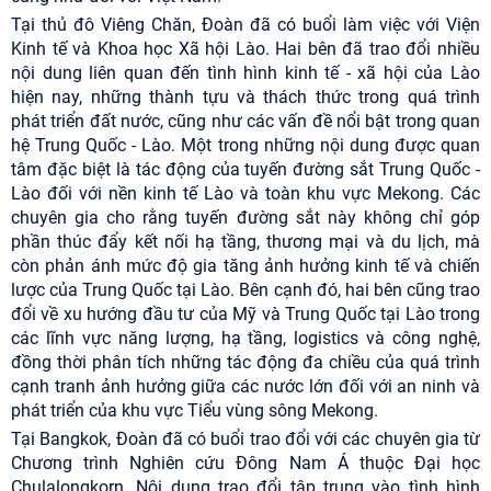
Tại thủ đô Viêng Chăn, Đoàn đã có buổi làm việc với Viện
Kinh tế và Khoa học Xã hội Lào. Hai bên đã trao đổi nhiều
nội dung liên quan đến tình hình kinh tế - xã hội của Lào
hiện nay, những thành tựu và thách thức trong quá trình
phát triển đất nước, cũng như các vấn đề nổi bật trong quan
hệ Trung Quốc - Lào. Một trong những nội dung được quan
tâm đặc biệt là tác động của tuyến đường sắt Trung Quốc -
Lào đối với nền kinh tế Lào và toàn khu vực Mekong. Các
chuyên gia cho rằng tuyến đường sắt này không chỉ góp
phần thúc đẩy kết nối hạ tầng, thương mại và du lịch, mà
còn phản ánh mức độ gia tăng ảnh hưởng kinh tế và chiến
lược của Trung Quốc tại Lào. Bên cạnh đó, hai bên cũng trao
đổi về xu hướng đầu tư của Mỹ và Trung Quốc tại Lào trong
các lĩnh vực năng lượng, hạ tầng, logistics và công nghệ,
đồng thời phân tích những tác động đa chiều của quá trình
cạnh tranh ảnh hưởng giữa các nước lớn đối với an ninh và
phát triển của khu vực Tiểu vùng sông Mekong.
Tại Bangkok, Đoàn đã có buổi trao đổi với các chuyên gia từ
Chương trình Nghiên cứu Đông Nam Á thuộc Đại học
Chulalongkorn. Nội dung trao đổi tập trung vào tình hình