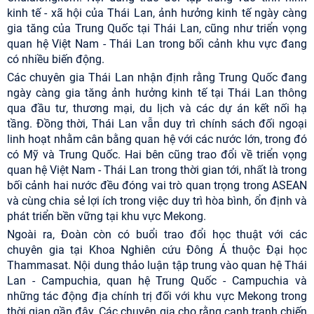
kinh tế - xã hội của Thái Lan, ảnh hưởng kinh tế ngày càng
gia tăng của Trung Quốc tại Thái Lan, cũng như triển vọng
quan hệ Việt Nam - Thái Lan trong bối cảnh khu vực đang
có nhiều biến động.
Các chuyên gia Thái Lan nhận định rằng Trung Quốc đang
ngày càng gia tăng ảnh hưởng kinh tế tại Thái Lan thông
qua đầu tư, thương mại, du lịch và các dự án kết nối hạ
tầng. Đồng thời, Thái Lan vẫn duy trì chính sách đối ngoại
linh hoạt nhằm cân bằng quan hệ với các nước lớn, trong đó
có Mỹ và Trung Quốc. Hai bên cũng trao đổi về triển vọng
quan hệ Việt Nam - Thái Lan trong thời gian tới, nhất là trong
bối cảnh hai nước đều đóng vai trò quan trọng trong ASEAN
và cùng chia sẻ lợi ích trong việc duy trì hòa bình, ổn định và
phát triển bền vững tại khu vực Mekong.
Ngoài ra, Đoàn còn có buổi trao đổi học thuật với các
chuyên gia tại Khoa Nghiên cứu Đông Á thuộc Đại học
Thammasat. Nội dung thảo luận tập trung vào quan hệ Thái
Lan - Campuchia, quan hệ Trung Quốc - Campuchia và
những tác động địa chính trị đối với khu vực Mekong trong
thời gian gần đây. Các chuyên gia cho rằng cạnh tranh chiến