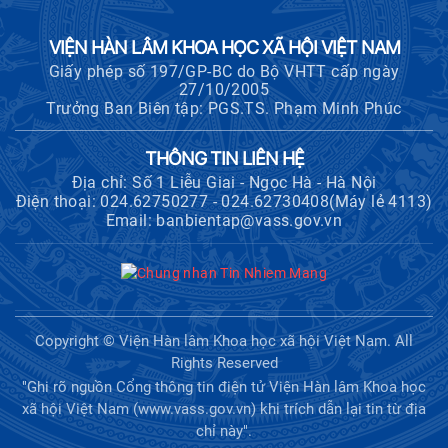
VIỆN HÀN LÂM KHOA HỌC XÃ HỘI VIỆT NAM
Giấy phép số 197/GP-BC do Bộ VHTT cấp ngày
27/10/2005
Trưởng Ban Biên tập: PGS.TS. Phạm Minh Phúc
THÔNG TIN LIÊN HỆ
Địa chỉ: Số 1 Liễu Giai - Ngọc Hà - Hà Nội
Điện thoại: 024.62750277 - 024.62730408(Máy lẻ 4113)
Email: banbientap@vass.gov.vn
Copyright © Viện Hàn lâm Khoa học xã hội Việt Nam. All
Rights Reserved
"Ghi rõ nguồn Cổng thông tin điện tử Viện Hàn lâm Khoa học
xã hội Việt Nam (www.vass.gov.vn) khi trích dẫn lại tin từ địa
chỉ này".