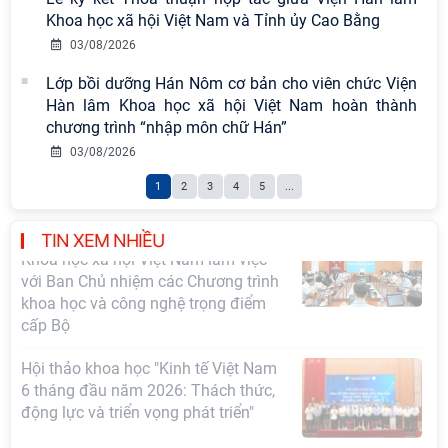
Tọa đàm Giao lưu chuyên đề về
Khoa học xã hội Việt Nam và Tỉnh ủy Cao Bằng
những kinh nghiệm quan trọng của
03/08/2026
Đảng Cộng sản Trung Quốc và Đảng
Lớp bồi dưỡng Hán Nôm cơ bản cho viên chức Viện
Cộng sản Việt Nam trong lãnh đạo
Hàn lâm Khoa học xã hội Việt Nam hoàn thành
sự nghiệp xây dựng chủ nghĩa xã hội
chương trình “nhập môn chữ Hán”
Hội nghị Lãnh đạo Viện Hàn lâm
03/08/2026
Khoa học xã hội Việt Nam làm việc
1
2
3
4
5
...
với Ban Chủ nhiệm các Chương trình
khoa học và công nghệ trọng điểm
cấp Bộ
TIN XEM NHIỀU
Hội thảo khoa học "Kinh tế Việt Nam
6 tháng đầu năm 2026: Thách thức,
động lực và triển vọng phát triển"
Hội nghị Ban Chỉ đạo về dữ liệu Viện
Hàn lâm Khoa học xã hội Việt Nam