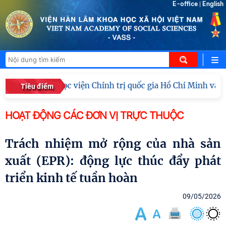
E-office
English
|
Đoàn công tác Học viện Chính trị quốc gia Hồ Chí Minh và 
Tiêu điểm
HOẠT ĐỘNG CÁC ĐƠN VỊ TRỰC THUỘC
Trách nhiệm mở rộng của nhà sản
xuất (EPR): động lực thúc đẩy phát
triển kinh tế tuần hoàn
09/05/2026