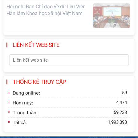
Hội thảo quốc tế "Không gian phát
triển Việt Nam trong kỷ nguyên mới:
Định hướng chiến lược và lựa chọn
chính sách”
LIÊN KẾT WEB SITE
Khai quật công trường khai thác đá
xây dựng Thành Nhà Hồ ở núi An
Tôn
Thông báo bổ sung về việc tuyển
THỐNG KÊ TRUY CẬP
sinh đào tạo trình độ tiến sĩ đợt 1
năm 2026
Đang online:
59
Hôm nay:
4,474
Trong tuần:
59,233
Tất cả:
1,993,093