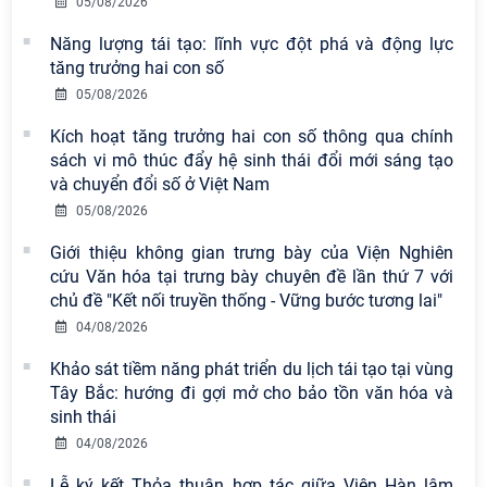
05/08/2026
Năng lượng tái tạo: lĩnh vực đột phá và động lực
tăng trưởng hai con số
Viện Hàn lâm Khoa học xã hội Việt
05/08/2026
Nam có 02 tác phẩm đạt giải khuyến
khích tại Cuộc thi chính luận bảo vệ
Kích hoạt tăng trưởng hai con số thông qua chính
nền tảng tư tưởng của Đảng năm
sách vi mô thúc đẩy hệ sinh thái đổi mới sáng tạo
2026
và chuyển đổi số ở Việt Nam
05/08/2026
Chi bộ Viện Sử học tổ chức Tọa đàm
chuyên đề: Đẩy mạnh học tập, thực
Giới thiệu không gian trưng bày của Viện Nghiên
hành tư tưởng, đạo đức, phương
cứu Văn hóa tại trưng bày chuyên đề lần thứ 7 với
pháp, phong cách Hồ Chí Minh trong
chủ đề "Kết nối truyền thống - Vững bước tương lai"
giai đoạn phát triển mới
04/08/2026
Hội thảo khoa học quốc tế “Không
Khảo sát tiềm năng phát triển du lịch tái tạo tại vùng
gian phát triển Việt Nam trong kỷ
Tây Bắc: hướng đi gợi mở cho bảo tồn văn hóa và
nguyên mới: Định hướng chiến lược
sinh thái
và lựa chọn chính sách” sẽ diễn ra
04/08/2026
vào thứ ba, ngày 28/7/2026
Lễ ký kết Thỏa thuận hợp tác giữa Viện Hàn lâm