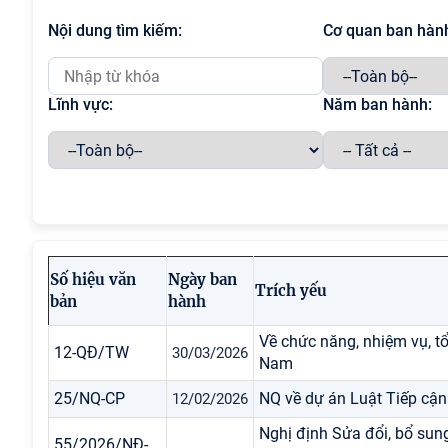
Nội dung tìm kiếm:
Cơ quan ban hàn
Lĩnh vực:
Năm ban hành:
Số hiệu văn
Ngày ban
Trích yếu
bản
hành
Về chức năng, nhiệm vụ, t
12-QĐ/TW
30/03/2026
Nam
25/NQ-CP
NQ về dự án Luật Tiếp cận 
12/02/2026
Nghị định Sửa đổi, bổ su
55/2026/NĐ-