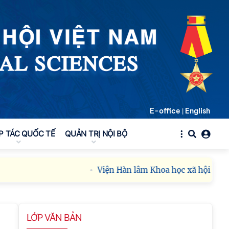
E-office
English
|
P TÁC QUỐC TẾ
QUẢN TRỊ NỘI BỘ
Viện Hàn lâm Khoa học xã hội Việt Na
LỚP VĂN BẢN