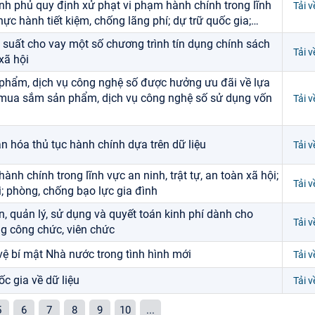
h phủ quy định xử phạt vi phạm hành chính trong lĩnh
Tải v
hực hành tiết kiệm, chống lãng phí; dự trữ quốc gia;
…
i suất cho vay một số chương trình tín dụng chính sách
Tải v
xã hội
phẩm, dịch vụ công nghệ số được hưởng ưu đãi về lựa
, mua sắm sản phẩm, dịch vụ công nghệ số sử dụng vốn
Tải v
n hóa thủ tục hành chính dựa trên dữ liệu
Tải v
nh chính trong lĩnh vực an ninh, trật tự, an toàn xã hội;
Tải v
; phòng, chống bạo lực gia đình
, quản lý, sử dụng và quyết toán kinh phí dành cho
Tải v
ng công chức, viên chức
ệ bí mật Nhà nước trong tình hình mới
Tải v
c gia về dữ liệu
Tải v
5
6
7
8
9
10
...