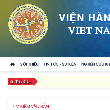
GIỚI THIỆU
TIN TỨC - SỰ KIỆN
NGHIÊN CỨU K
Tiêu điểm
TÌM KIẾM VĂN BẢN