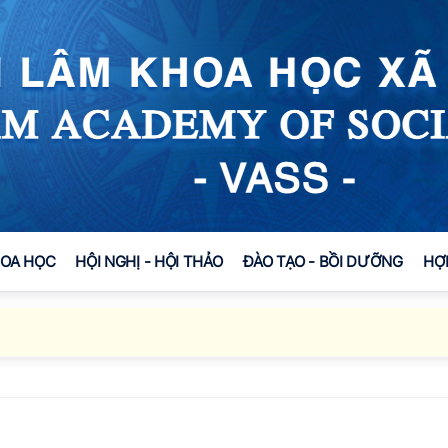
HOA HỌC
HỘI NGHỊ - HỘI THẢO
ĐÀO TẠO - BỒI DƯỠNG
HỢ