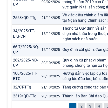
tháng 7 năm 2019 của Chín
09/02/2026
CP
vực quản lý tài sản công; t
Về việc điều chỉnh giảm lã
2553/QĐ-TTg
21/11/2025
tại Ngân hàng Chính sách 
Thông tư Quy định về sản 
34/2025/TT-
chọn nhà thầu trong thuê
15/11/2025
BKHCN
ngân sách nhà nước
66.7/2025/NQ-
Quy định cắt giảm, đơn giả
15/11/2025
CP
282/2025/NĐ-
Quy định xử phạt vi phạm hà
30/10/2025
CP
phòng, chống tệ nạn xã hội
100/2025/TT-
Hướng dẫn việc lập dự toán
28/10/2025
BTC
công tác đào tạo, bồi dưỡ
32/CT-TTg
Tăng cường công tác bảo v
21/10/2025
2319/QĐ-TTg
Thành lập Ban Chỉ đạo Quố
20/10/2025
1
2
3
4